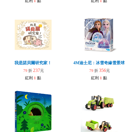
紅利
1
點
紅利
1
點
我是諾貝爾研究家！
4M迪士尼：冰雪奇緣雪景球
237
356
79
折
元
79
折
元
紅利
1
點
紅利
1
點