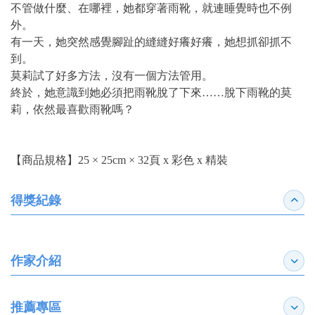
不管做什麼、在哪裡，她都穿著雨靴，就連睡覺時也不例
外。
有一天，她突然感覺腳趾的縫縫好癢好癢，她想抓卻抓不
到。
莫莉試了好多方法，沒有一個方法管用。
終於，她意識到她必須把雨靴脫了下來……脫下雨靴的莫
莉，依然最喜歡雨靴嗎？
【商品規格】25 × 25cm × 32頁 x 彩色 x 精裝
得獎紀錄
收合
作家介紹
展開
推薦專區
展開