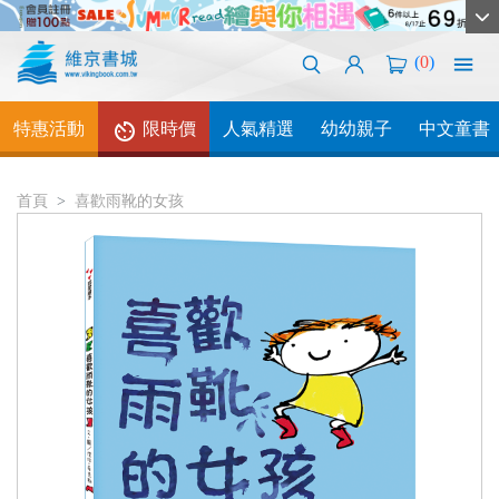
(
0
)
特惠活動
限時價
人氣精選
幼幼親子
中文童書
首頁
喜歡雨靴的女孩