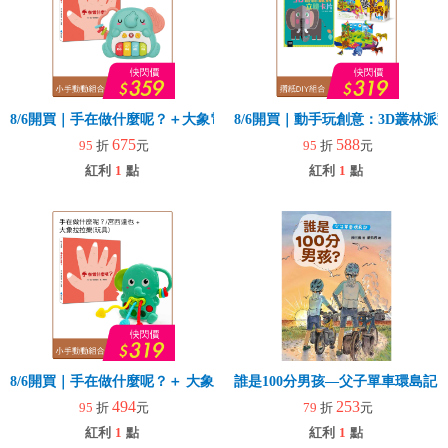
8/6開買｜手在做什麼呢？＋大象電子琴
8/6開買｜動手玩創意：3D叢林
675
588
95
折
元
95
折
元
紅利
1
點
紅利
1
點
8/6開買｜手在做什麼呢？＋ 大象拉拉樂(玩具)
誰是100分男孩—父子單車環島記
494
253
95
折
元
79
折
元
紅利
1
點
紅利
1
點