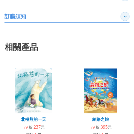
訂購須知
展開
相關產品
北極熊的一天
絲路之旅
237
395
79
折
元
79
折
元