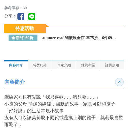
參考庫存：30
分享：
特惠活動
全館6件69折
summer read閱讀展全館-單75折、6件69折～全館任選
內容簡介
得獎紀錄
作家介紹
推薦專區
訂購須知
內容簡介
收合
獻給家裡也有愛說「我只喜歡……我只要……」
小孩的父母 簡潔的線條，幽默的故事，家長可以和孩子
「好好說」的生活常規小故事
沒有人可以讓莫莉脫下雨靴或是換上別的鞋子，莫莉最喜歡
雨靴了；