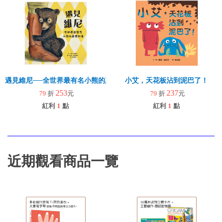
遇見維尼──全世界最有名小熊的真實故事
小艾，天花板沾到泥巴了！
253
237
79
折
元
79
折
元
紅利
1
點
紅利
1
點
近期觀看商品一覽