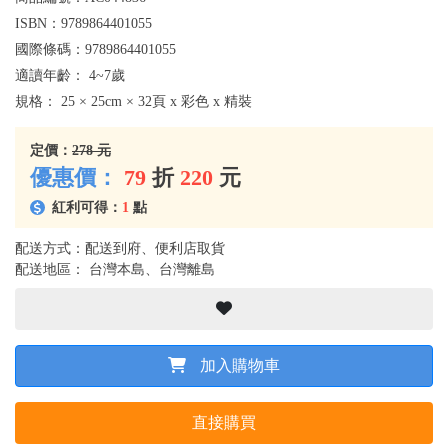
ISBN：
9789864401055
國際條碼：
9789864401055
適讀年齡：
4~7歲
規格：
25 × 25cm × 32頁 x 彩色 x 精裝
定價：
278 元
優惠價：
79
折
220
元
紅利可得：
1
點
配送方式：配送到府、便利店取貨
配送地區： 台灣本島、台灣離島
加入購物車
直接購買