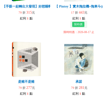
【手眼一起轉出大發現】好想睡啊！
【 Pintoy 】實木拖拉機+拖車斗
315
443
79
折
元
17
折
元
紅利
1
點
紅利
1
點
限時特惠：2026-08-17 止
是豬不是豬
承諾
277
281
79
折
元
79
折
元
紅利
1
點
紅利
1
點