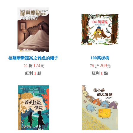
福爾摩斯謎案之雜色的繩子
100萬棵樹
174
269
79
折
元
79
折
元
紅利
1
點
紅利
1
點