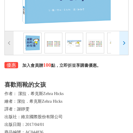
100
優惠
加入會員贈
點，立即折並享購書優惠。
喜歡雨靴的女孩
作者：
潔拉．希克斯Zehra Hicks
繪者：
潔拉．希克斯Zehra Hicks
譯者：
謝靜雯
出版社：
維京國際股份有限公司
出版日期：
2017/04/01
商品編號：
AC044836