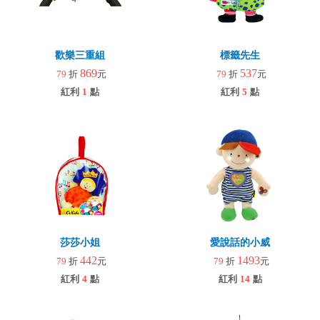
歡樂三重組
標籤先生
869
537
79
折
元
79
折
元
紅利
1
點
紅利
5
點
莎莎小姐
愛說話的小威
442
1493
79
折
元
79
折
元
紅利
4
點
紅利
14
點