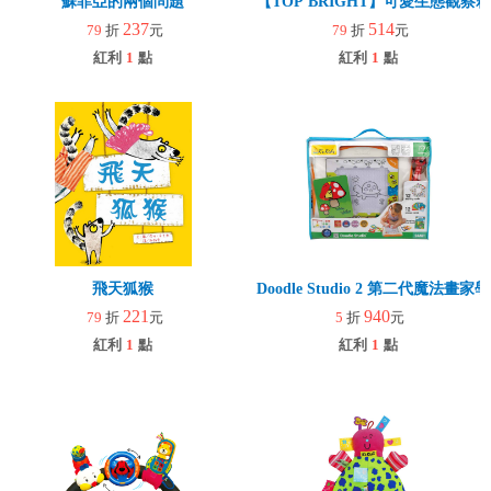
蘇菲亞的兩個問題
【TOP BRIGHT】可愛生態觀察箱
237
514
79
折
元
79
折
元
紅利
1
點
紅利
1
點
飛天狐猴
Doodle Studio 2 第二代魔法畫
221
940
79
折
元
5
折
元
紅利
1
點
紅利
1
點