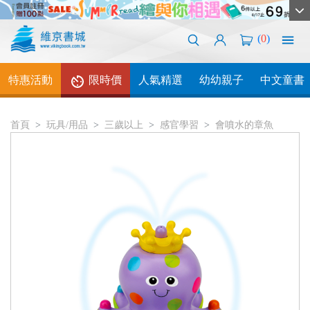
(
0
)
特惠活動
限時價
人氣精選
幼幼親子
中文童書
首頁
玩具/用品
三歲以上
感官學習
會噴水的章魚