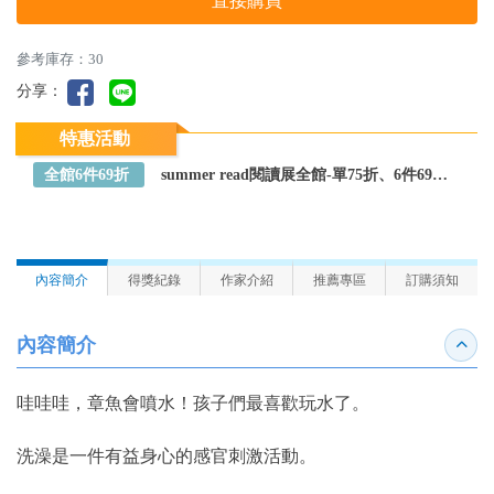
直接購買
參考庫存：30
分享：
特惠活動
全館6件69折
summer read閱讀展全館-單75折、6件69折～全館任選
內容簡介
得獎紀錄
作家介紹
推薦專區
訂購須知
內容簡介
收合
哇哇哇，章魚會噴水！孩子們最喜歡玩水了。
洗澡是一件有益身心的感官刺激活動。