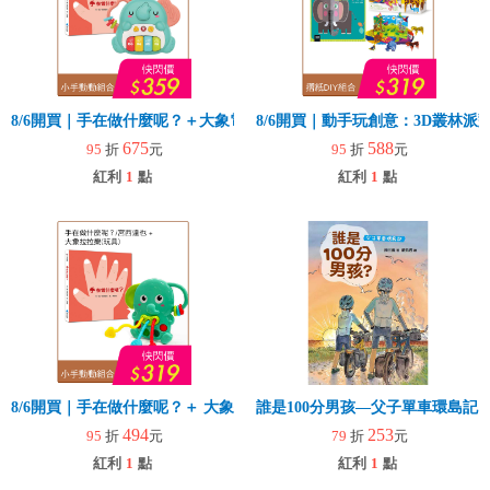
8/6開買｜手在做什麼呢？＋大象電子琴
8/6開買｜動手玩創意：3D叢林
675
588
95
折
元
95
折
元
紅利
1
點
紅利
1
點
8/6開買｜手在做什麼呢？＋ 大象拉拉樂(玩具)
誰是100分男孩—父子單車環島記
494
253
95
折
元
79
折
元
紅利
1
點
紅利
1
點