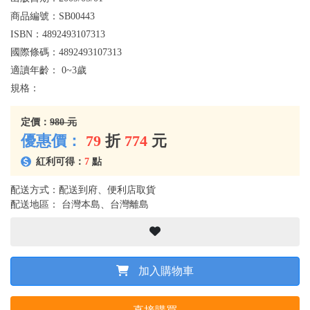
商品編號：
SB00443
ISBN：
4892493107313
國際條碼：
4892493107313
適讀年齡：
0~3歲
規格：
定價：
980 元
優惠價：
79
折
774
元
紅利可得：
7
點
配送方式：配送到府、便利店取貨
配送地區： 台灣本島、台灣離島
加入購物車