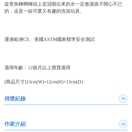
從章魚轉啊轉頭上皇冠噴出來的水一定會讓孩子開心不已
的，這是一組可愛又有趣的洗澡玩具。
通過歐洲CE、美國ASTM國家標準安全測試
適用年齡：12個月以上寶寶適用
[商品尺寸]13cm(W)×12cm(H)×13cm(D)
得獎紀錄
收合
作家介紹
展開