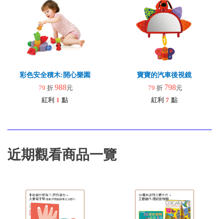
彩色安全積木:開心樂園
寶寶的汽車後視鏡
988
798
79
折
元
79
折
元
紅利
1
點
紅利
7
點
近期觀看商品一覽