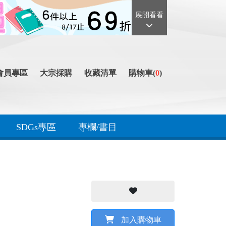
展開看看
會員專區
大宗採購
收藏清單
購物車(
0
)
SDGs專區
專欄/書目
加入購物車