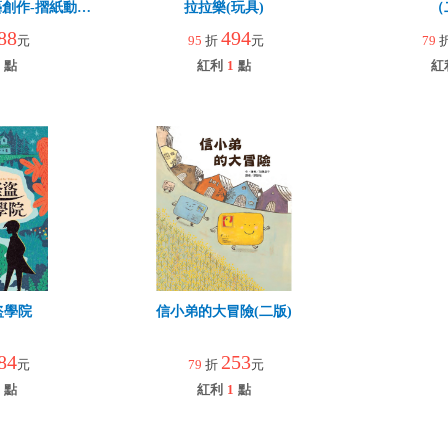
創作-摺紙動物
拉拉樂(玩具)
（
88
494
元
95
折
元
79
點
紅利
1
點
紅
盜學院
信小弟的大冒險(二版)
84
253
元
79
折
元
點
紅利
1
點