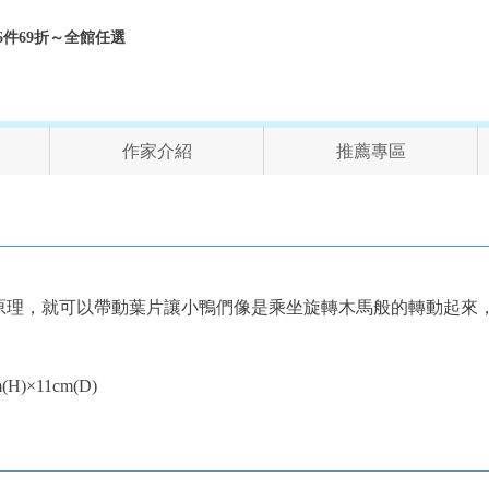
折、6件69折～全館任選
作家介紹
推薦專區
原理，就可以帶動葉片讓小鴨們像是乘坐旋轉木馬般的轉動起來
H)×11cm(D)