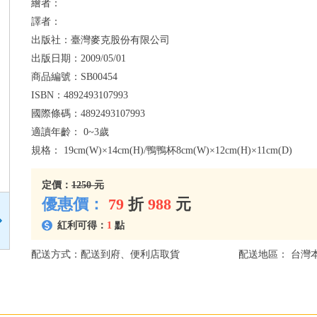
繪者：
譯者：
出版社：
臺灣麥克股份有限公司
出版日期：
2009/05/01
商品編號：
SB00454
ISBN：
4892493107993
國際條碼：
4892493107993
適讀年齡：
0~3歲
規格：
19cm(W)×14cm(H)/鴨鴨杯8cm(W)×12cm(H)×11cm(D)
定價：
1250 元
優惠價：
79
折
988
元
紅利可得：
1
點
配送方式：配送到府、便利店取貨
配送地區： 台灣