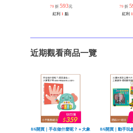
593
5
79
折
元
79
折
紅利
1
點
紅利
1
近期觀看商品一覽
8/6開買｜手在做什麼呢？＋大象
8/6開買｜動手玩