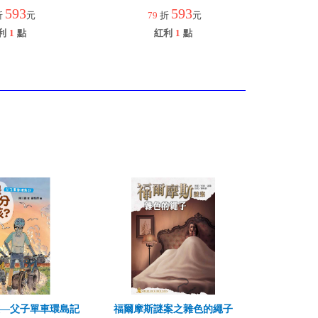
593
593
折
元
79
折
元
利
1
點
紅利
1
點
孩—父子單車環島記
福爾摩斯謎案之雜色的繩子