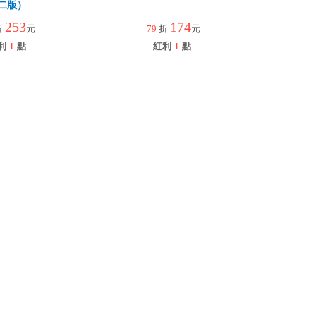
二版）
253
174
折
元
79
折
元
利
1
點
紅利
1
點