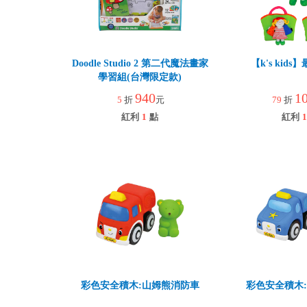
Doodle Studio 2 第二代魔法畫家
【k's kid
學習組(台灣限定款)
940
1
5
折
元
79
折
紅利
1
點
紅利
1
彩色安全積木:山姆熊消防車
彩色安全積木