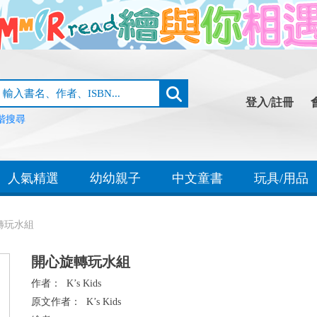
登入/註冊
階搜尋
人氣精選
幼幼親子
中文童書
玩具/用品
轉玩水組
開心旋轉玩水組
作者：
K’s Kids
原文作者：
K’s Kids