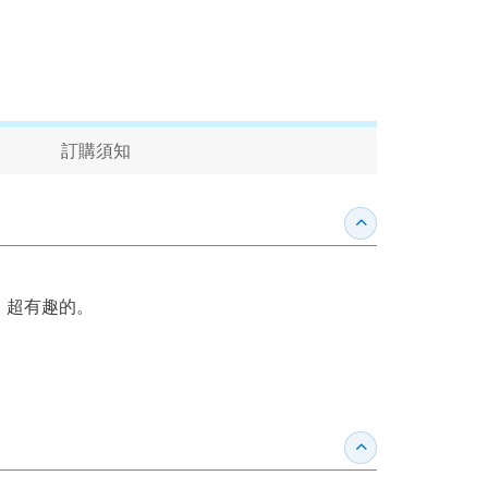
訂購須知
收合內容簡介
，超有趣的。
收合得獎紀錄