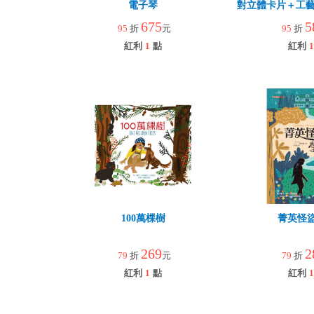
電子琴
對立體卡片＋工藝
園
675
5
95
折
元
95
折
紅利
1
點
紅利
1
100萬棵樹
菁英怪
269
2
79
折
元
79
折
紅利
1
點
紅利
1