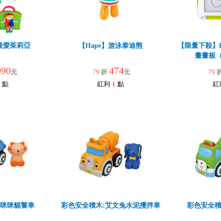
s】最愛茱莉亞
【Hape】游泳泰迪熊
【限量下殺】K'
畫畫板
090
474
元
79
折
元
79
點
紅利
1
點
紅
:咪咪貓警車
彩色安全積木:艾文兔水泥攪拌車
彩色安全積