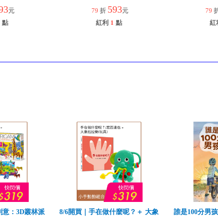
93
593
元
79
折
元
79
點
紅利
1
點
紅
創意：3D叢林派
8/6開買｜手在做什麼呢？＋ 大象
誰是100分男