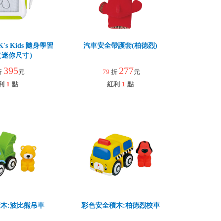
s Kids 隨身學習
汽車安全帶護套(柏德烈)
（迷你尺寸）
395
277
折
元
79
折
元
利
1
點
紅利
1
點
木:波比熊吊車
彩色安全積木:柏德烈校車