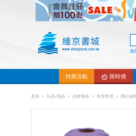
進
特惠活動
限時價
首頁
玩具/用品
品牌專區
奇智奇思
開心旋