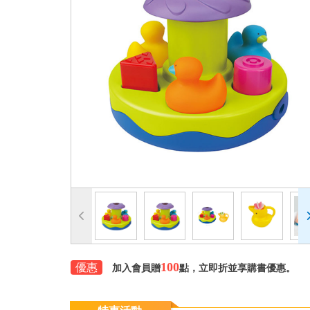
100
優惠
加入會員贈
點，立即折並享購書優惠。