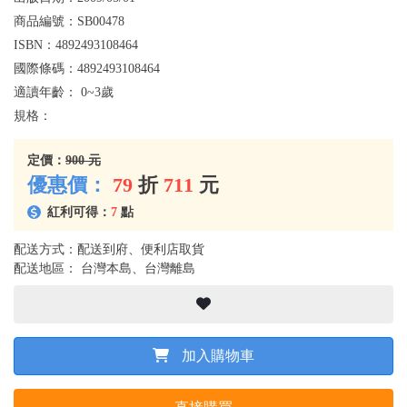
商品編號：
SB00478
ISBN：
4892493108464
國際條碼：
4892493108464
適讀年齡：
0~3歲
規格：
定價：
900 元
優惠價：
79
折
711
元
紅利可得：
7
點
配送方式：配送到府、便利店取貨
配送地區： 台灣本島、台灣離島
加入購物車