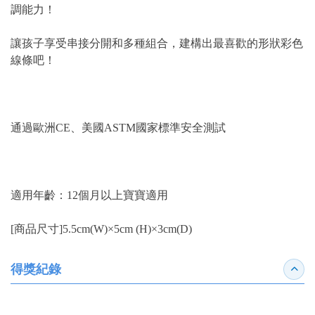
調能力！
讓孩子享受串接分開和多種組合，建構出最喜歡的形狀彩色
線條吧！
通過歐洲CE、美國ASTM國家標準安全測試
適用年齡：12個月以上寶寶適用
[商品尺寸]5.5cm(W)×5cm (H)×3cm(D)
得獎紀錄
收合