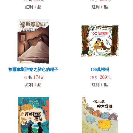
紅利
1
點
紅利
1
點
福爾摩斯謎案之雜色的繩子
100萬棵樹
174
269
79
折
元
79
折
元
紅利
1
點
紅利
1
點