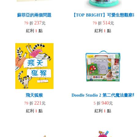
蘇菲亞的兩個問題
【TOP BRIGHT】可愛生態觀察箱
237
514
79
折
元
79
折
元
紅利
1
點
紅利
1
點
飛天狐猴
Doodle Studio 2 第二代魔法畫
221
940
79
折
元
5
折
元
紅利
1
點
紅利
1
點