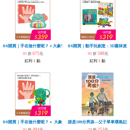
8/6開買｜手在做什麼呢？＋大象電子琴
8/6開買｜動手玩創意：3D叢林
675
588
95
折
元
95
折
元
紅利
1
點
紅利
1
點
8/6開買｜手在做什麼呢？＋ 大象拉拉樂(玩具)
誰是100分男孩—父子單車環島記
494
253
95
折
元
79
折
元