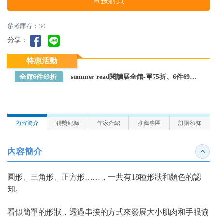
直接購買
參考庫存：30
分享：
特惠活動
全館6件69折
summer read閱讀展全館-單75折、6件69折～全館任選
內容簡介
得獎紀錄
作家介紹
推薦專區
訂購須知
內容簡介
收合
圓形、三角形、正方形……，一共有18種形狀和顏色的認
知。
看似簡單的形狀，透過串接的方式來發展大小肌肉和手眼協