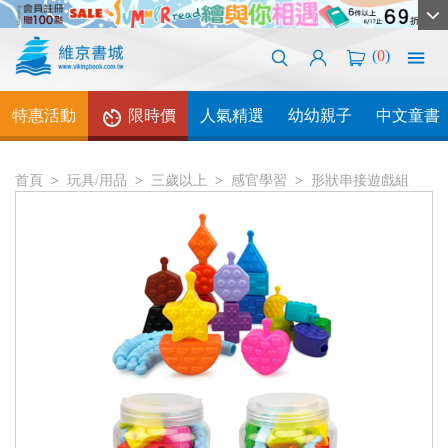
(
0
)
特惠活動
限時價
人氣精選
幼幼親子
中文童書
首頁
玩具/用品
三歲以上
感官學習
形狀串接遊戲組