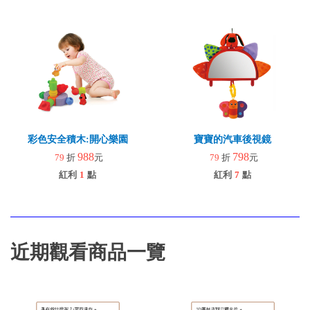
彩色安全積木:開心樂園
寶寶的汽車後視鏡
988
798
79
折
元
79
折
元
紅利
1
點
紅利
7
點
近期觀看商品一覽