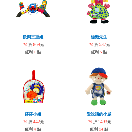
歡樂三重組
標籤先生
869
537
79
折
元
79
折
元
紅利
1
點
紅利
5
點
莎莎小姐
愛說話的小威
442
1493
79
折
元
79
折
元
紅利
4
點
紅利
14
點