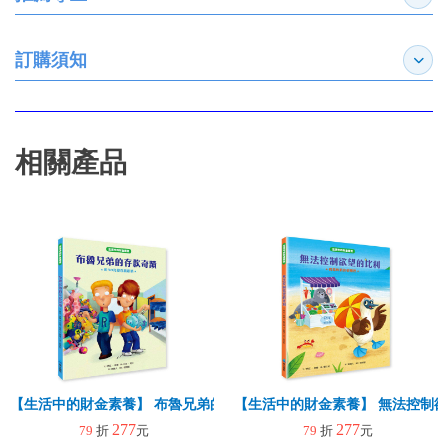
展開
訂購須知
展開
相關產品
【生活中的財金素養】 布魯兄弟的存款奇蹟：用30元變百萬富翁
【生活中的財金素養】 無法控制
277
277
79
折
元
79
折
元