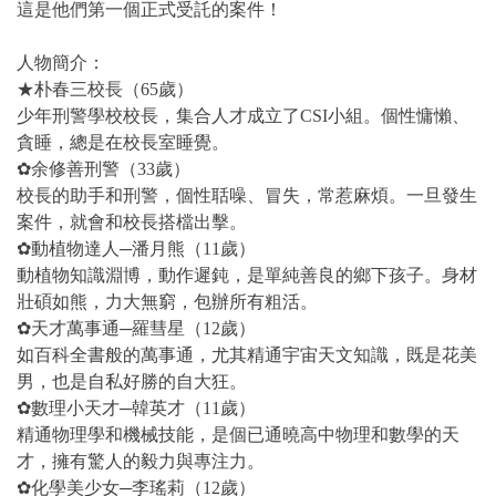
這是他們第一個正式受託的案件！
人物簡介：
★朴春三校長（65歲）
少年刑警學校校長，集合人才成立了CSI小組。個性慵懶、
貪睡，總是在校長室睡覺。
✿余修善刑警（33歲）
校長的助手和刑警，個性聒噪、冒失，常惹麻煩。一旦發生
案件，就會和校長搭檔出擊。
✿動植物達人─潘月熊（11歲）
動植物知識淵博，動作遲鈍，是單純善良的鄉下孩子。身材
壯碩如熊，力大無窮，包辦所有粗活。
✿天才萬事通─羅彗星（12歲）
如百科全書般的萬事通，尤其精通宇宙天文知識，既是花美
男，也是自私好勝的自大狂。
✿數理小天才─韓英才（11歲）
精通物理學和機械技能，是個已通曉高中物理和數學的天
才，擁有驚人的毅力與專注力。
✿化學美少女─李瑤莉（12歲）