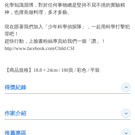
化學知識淵博，對於任何事物總是堅持不屈不撓的實驗精
神，也擅長做料理，多才多藝。
現在跟著我們加入「少年科學偵探隊」，一起用科學打擊犯
罪吧！
趕快行動，上臉書粉絲專頁給我們一個「讚」！
http://www.facebook.com/Child.CSI
【商品規格】18.8 × 24cm / 180頁 / 彩色 / 平裝
得獎紀錄
收合
作家介紹
展開
推薦專區