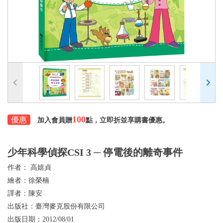
100
優惠
加入會員贈
點，立即折並享購書優惠。
少年科學偵探CSI 3 ─ 停電後的離奇事件
作者：
高嬉貞
繪者：
徐榮楠
譯者：
陳安
出版社：
臺灣麥克股份有限公司
出版日期：
2012/08/01