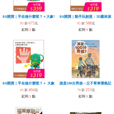
8/6開買｜手在做什麼呢？＋大象電子琴
8/6開買｜動手玩創意：3D叢林
675
588
95
折
元
95
折
元
紅利
1
點
紅利
1
點
8/6開買｜手在做什麼呢？＋ 大象拉拉樂(玩具)
誰是100分男孩—父子單車環島記
494
253
95
折
元
79
折
元
紅利
1
點
紅利
1
點