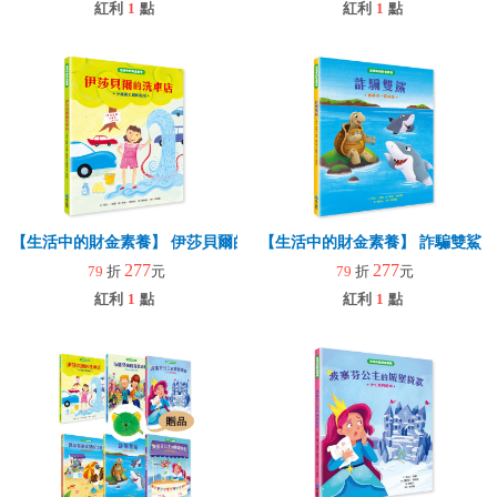
紅利
1
點
紅利
1
點
【生活中的財金素養】 伊莎貝爾的洗車店：小錢變大錢的魔法
【生活中的財金素養】 詐騙雙鯊
277
277
79
折
元
79
折
元
紅利
1
點
紅利
1
點