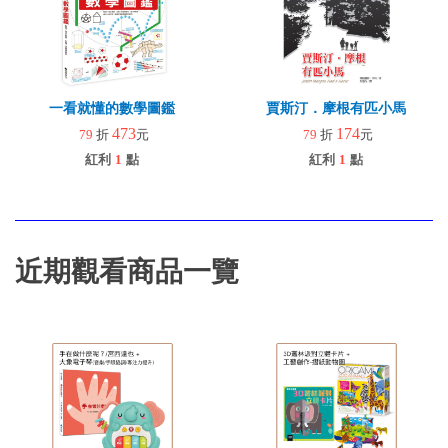
一看就懂的數學圖鑑
賈斯汀．摩根有匹小馬
473
174
79
折
元
79
折
元
紅利
1
點
紅利
1
點
近期觀看商品一覽