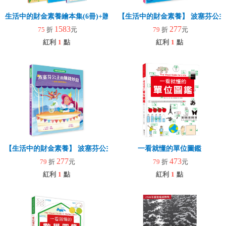
生活中的財金素養繪本集(6冊)+贈零錢包（隨機）
【生活中的財金素養】 波塞芬公
1583
277
75
折
元
79
折
元
紅利
1
點
紅利
1
點
【生活中的財金素養】 波塞芬公主的賺錢妙招：消費須再三思考
一看就懂的單位圖鑑
277
473
79
折
元
79
折
元
紅利
1
點
紅利
1
點