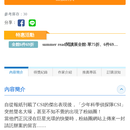
參考庫存：30
分享：
特惠活動
全館6件69折
summer read閱讀展全館-單75折、6件69折～全館任選
內容簡介
得獎紀錄
作家介紹
推薦專區
訂購須知
內容簡介
收合
自從報紙刊載了CSI的傑出表現後，「少年科學偵探隊CSI」
突然聲名大噪，甚至不知不覺的出現了粉絲團！
當他們正沉浸在巨星光環的快樂時，粉絲團網站上傳來一封
請託辦案的留言……