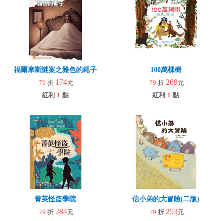
福爾摩斯謎案之雜色的繩子
100萬棵樹
174
269
79
折
元
79
折
元
紅利
1
點
紅利
1
點
菁英怪盜學院
信小弟的大冒險(二版)
284
253
79
折
元
79
折
元