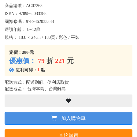
商品編號：
AC07263
ISBN：
9789862033388
國際條碼：
9789862033388
適讀年齡：
8~12歲
規格：
18.8 × 24cm / 180頁 / 彩色 / 平裝
定價：
280 元
優惠價：
79
折
221
元
紅利可得：
1
點
配送方式：配送到府、便利店取貨
配送地區： 台灣本島、台灣離島
加入購物車
直接購買