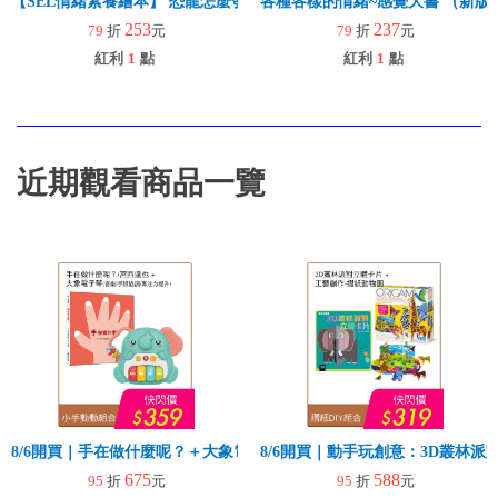
【SEL情緒素養繪本】 恐龍怎麼發脾氣？(二版)
各種各樣的情緒~感覺大書 （新版
253
237
79
折
元
79
折
元
紅利
1
點
紅利
1
點
近期觀看商品一覽
8/6開買｜手在做什麼呢？＋大象電子琴
8/6開買｜動手玩創意：3D叢林
675
588
95
折
元
95
折
元