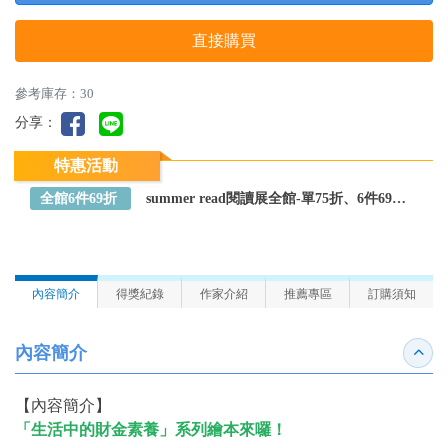
直接購買
參考庫存：30
分享：
特惠活動
全館6件69折
summer read閱讀展全館-單75折、6件69折～全館任選
內容簡介
得獎紀錄
作家介紹
推薦專區
訂購須知
內容簡介
收合
【內容簡介】
「生活中的財金素養」系列繪本來囉！