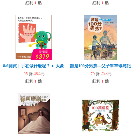
紅利
1
點
紅利
1
點
8/6開買｜手在做什麼呢？＋ 大象拉拉樂(玩具)
誰是100分男孩—父子單車環島記
494
253
95
折
元
79
折
元
紅利
1
點
紅利
1
點