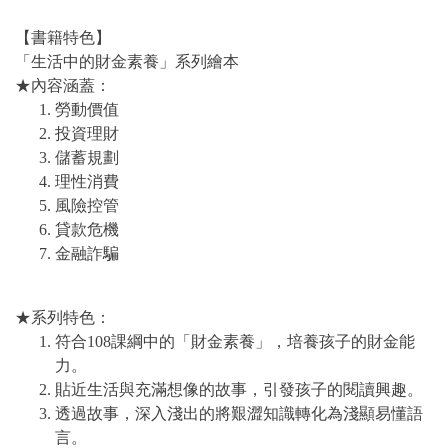
【書籍特色】
「生活中的財金素養」系列繪本
★內容涵蓋：
勞動價值
投資理財
儲蓄規劃
理性消費
風險控管
貸款危機
金融詐騙
★系列特色：
符合108課綱中的「財金素養」，培養孩子的財金能
力。
貼近生活與充滿想像的故事，引發孩子的閱讀興趣。
透過故事，深入淺出的將艱澀知識轉化為淺顯易懂語
言。