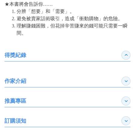
★本書將會告訴你……
分辨「想要」和「需要」。
避免被賣家話術吸引，造成「衝動購物」的危險。
理解賺錢困難，但花掉辛苦賺來的錢可能只需要一瞬
間。
得獎紀錄
收合
作家介紹
展開
推薦專區
展開
訂購須知
展開