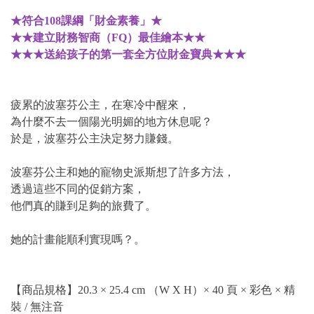
★符合108課綱「財金素養」★
★★建立財務智商（FQ）最佳繪本★★
★★★送給孩子的第一套全方位財金寶典★★★
疲累的波塞芬公主，在寒冷中醒來，
為什麼不去一個陽光明媚的地方休息呢？
於是，波塞芬公主決定努力賺錢。
波塞芬公主和她的寵物史派斯想了許多方法，
透過這些不同的促銷方案，
他們真的賺到足夠的旅費了。
她的計畫能順利實現嗎？。
【商品規格】20.3 ×
25.4 cm （W X H）×
40 頁 × 彩色 × 精
裝 / 無注音