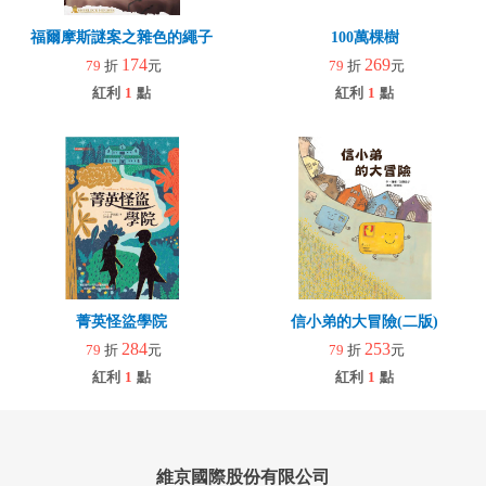
福爾摩斯謎案之雜色的繩子
100萬棵樹
174
269
79
折
元
79
折
元
紅利
1
點
紅利
1
點
菁英怪盜學院
信小弟的大冒險(二版)
284
253
79
折
元
79
折
元
紅利
1
點
紅利
1
點
維京國際股份有限公司