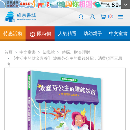
(
0
)
特惠活動
限時價
人氣精選
幼幼親子
中文童書
首頁
中文童書
知識館
偵探、財金理財
【生活中的財金素養】 波塞芬公主的賺錢妙招：消費須再三思
考