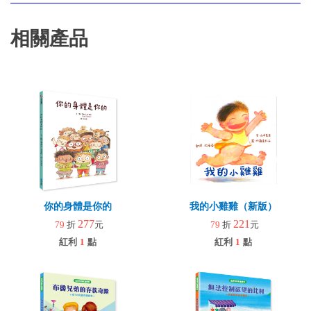
相關產品
你的身體是你的
我的小雞雞（新版）
277
221
79
折
元
79
折
元
紅利
1
點
紅利
1
點