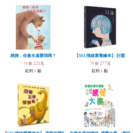
媽媽，你會永遠愛我嗎？
【SEL情緒素養繪本】 討厭
221
277
79
折
元
79
折
元
紅利
1
點
紅利
1
點