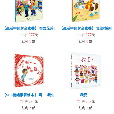
【生活中的財金素養】 布魯兄弟的存款奇蹟：用30元變百萬富翁
【生活中的財金素養】 無法控制
277
277
79
折
元
79
折
元
紅利
1
點
紅利
1
點
【SEL情緒素養繪本】 啊──我生氣了！(二版)
我要！
284
253
79
折
元
79
折
元
紅利
2
點
紅利
1
點