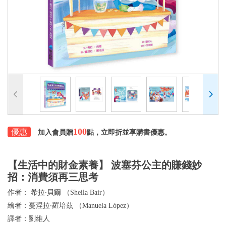
100
優惠
加入會員贈
點，立即折並享購書優惠。
【生活中的財金素養】 波塞芬公主的賺錢妙
招：消費須再三思考
作者：
希拉‧貝爾 （Sheila Bair）
繪者：
蔓涅拉‧羅培茲 （Manuela López）
譯者：
劉維人