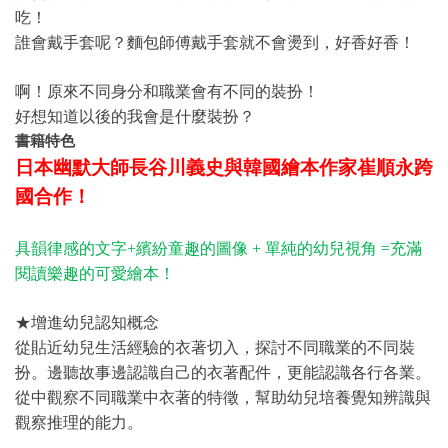
吃！
誰會戴手套呢？麵包師傅戴手套就不會燙到，好香好香！
啊！原來不同身分和職業會有不同的裝扮！
好想知道以後的我會是什麼裝扮？
書籍特色
日本幽默大師長谷川義史與韓國繪本作家崔順永跨
國合作！
具韻律感的文字+
繽紛童趣的圖像 + 單純的幼兒視角
=
充滿
閱讀樂趣的可愛繪本！
★增進幼兒認知概念
從貼近幼兒生活經驗的衣著切入，探討不同職業的不同裝
扮。邊聽故事邊認識自己的衣著配件，更能認識各行各業。
從中觀察不同職業中衣著的特徵，幫助幼兒培養覺知辨識與
觀察推理的能力。