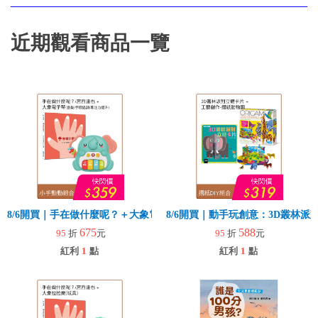
近期觀看商品一覽
8/6開買｜手在做什麼呢？＋大象電子琴
8/6開買｜動手玩創意：3D叢林
675
588
95
折
元
95
折
元
紅利
1
點
紅利
1
點