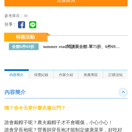
直接購買
參考庫存：30
分享：
特惠活動
全館6件69折
summer read閱讀展全館-單75折、6件69折～全館任選
內容簡介
得獎紀錄
作家介紹
推薦專區
訂購須知
內容簡介
收合
咦？你今天穿什麼衣服出門？
誰會戴帽子呢？農夫戴帽子才不會曬傷，小心小心！
誰會穿長袍呢？營養師穿長袍才能制定健康菜單，好吃好