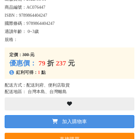
商品編號：
AC076447
ISBN：
9789864404247
國際條碼：
9789864404247
適讀年齡：
0~3歲
規格：
定價：
300 元
優惠價：
79
折
237
元
紅利可得：
1
點
配送方式：配送到府、便利店取貨
配送地區： 台灣本島、台灣離島
加入購物車