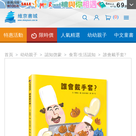
(
0
)
特惠活動
限時價
人氣精選
幼幼親子
中文童書
首頁
幼幼親子
認知啓蒙
食育/生活認知
誰會戴手套?