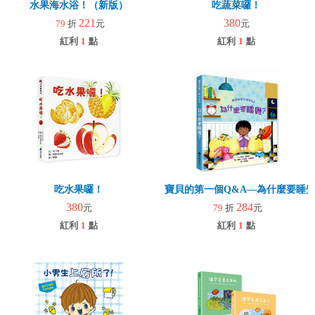
水果海水浴！（新版）
吃蔬菜囉！
221
380
79
折
元
元
紅利
1
點
紅利
1
點
吃水果囉！
寶貝的第一個Q&A—為什麼要睡
380
284
元
79
折
元
紅利
1
點
紅利
1
點