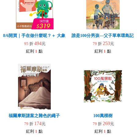
8/6開買｜手在做什麼呢？＋ 大象拉拉樂(玩具)
誰是100分男孩—父子單車環島記
494
253
95
折
元
79
折
元
紅利
1
點
紅利
1
點
福爾摩斯謎案之雜色的繩子
100萬棵樹
174
269
79
折
元
79
折
元
紅利
1
點
紅利
1
點