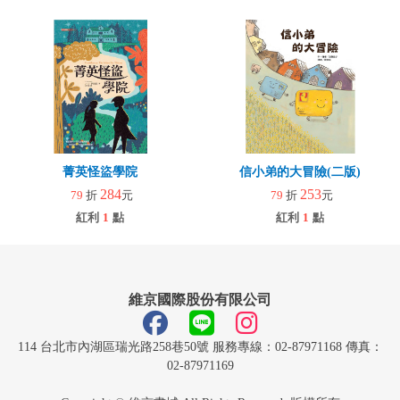
菁英怪盜學院
信小弟的大冒險(二版)
284
253
79
折
元
79
折
元
紅利
1
點
紅利
1
點
維京國際股份有限公司
114 台北市內湖區瑞光路258巷50號 服務專線：02-87971168 傳真：
02-87971169