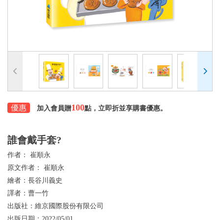
100
優惠
加入會員贈
點，立即折並享購書優惠。
誰會戴手套?
作者：
崔順永
原文作者：
崔順永
繪者：
長谷川義史
譯者：
曹一竹
出版社：
維京國際股份有限公司
出版日期：
2022/05/01