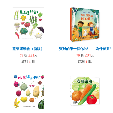
蔬菜運動會（新版）
寶貝的第一個Q&A――為什麼要
221
284
79
折
元
79
折
元
紅利
1
點
紅利
1
點