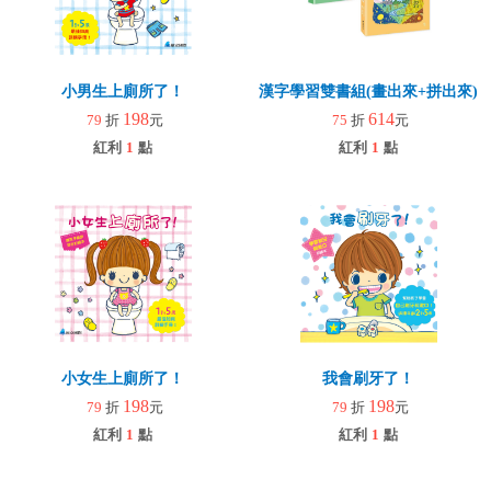
小男生上廁所了！
漢字學習雙書組(畫出來+拼出來)
198
614
79
折
元
75
折
元
紅利
1
點
紅利
1
點
小女生上廁所了！
我會刷牙了！
198
198
79
折
元
79
折
元
紅利
1
點
紅利
1
點