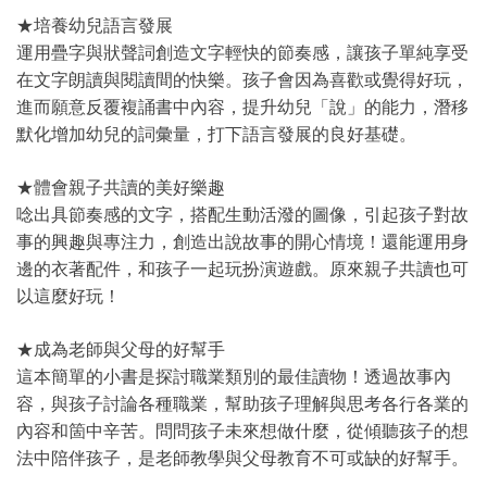
★培養幼兒語言發展
運用疊字與狀聲詞創造文字輕快的節奏感，讓孩子單純享受
在文字朗讀與閱讀間的快樂。孩子會因為喜歡或覺得好玩，
進而願意反覆複誦書中內容，提升幼兒「說」的能力，潛移
默化增加幼兒的詞彙量，打下語言發展的良好基礎。
★
體會親子共讀的美好樂趣
唸出具節奏感的文字，搭配生動活潑的圖像，引起孩子對故
事的興趣與專注力，創造出說故事的開心情境！還能運用身
邊的衣著配件，和孩子一起玩扮演遊戲。原來親子共讀也可
以這麼好玩！
★成為
老師與父母的好幫手
這本簡單的小書是探討職業類別的最佳讀物！透過故事內
容，與孩子討論各種職業，幫助孩子理解與思考各行各業的
內容和箇中辛苦。問問孩子未來想做什麼，從傾聽孩子的想
法中陪伴孩子，是老師教學與父母教育不可或缺的好幫手。