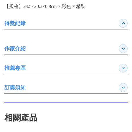
【規格】24.5×20.3×0.8cm × 彩色 × 精裝
得獎紀錄
收合
作家介紹
展開
推薦專區
展開
訂購須知
展開
相關產品