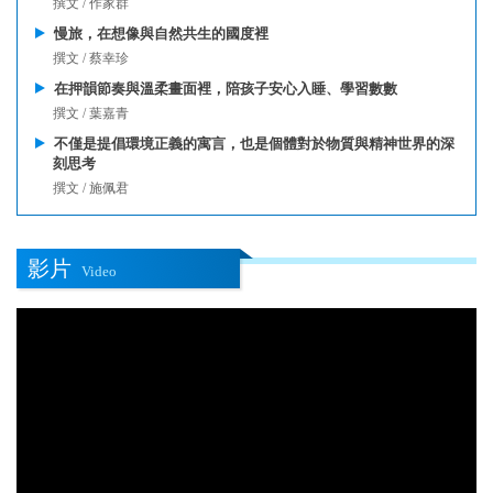
撰文 / 作家群
慢旅，在想像與自然共生的國度裡
撰文 / 蔡幸珍
在押韻節奏與溫柔畫面裡，陪孩子安心入睡、學習數數
撰文 / 葉嘉青
不僅是提倡環境正義的寓言，也是個體對於物質與精神世界的深
刻思考
撰文 / 施佩君
影片
Video