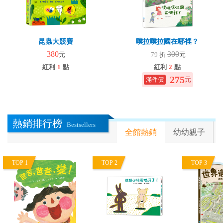
昆蟲大競賽
噗拉噗拉國在哪裡？
380
300
元
79
折
元
紅利
1
點
紅利
2
點
275
元
熱銷排行榜
Bestsellers
全館熱銷
幼幼親子
TOP 1
TOP 2
TOP 3