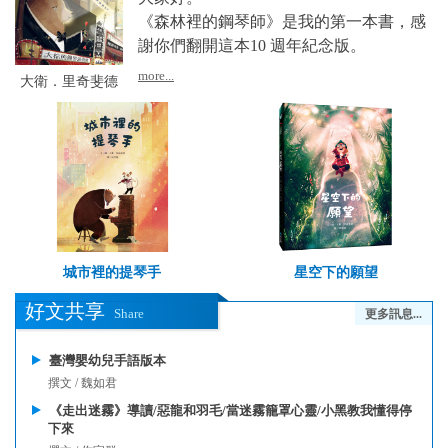
《森林裡的鋼琴師》是我的第一本書，感
謝你們翻開這本10 週年紀念版。
more...
大衛．里奇斐德
城市裡的提琴手
星空下的願望
好文共享
Share
更多訊息...
臺灣嬰幼兒手語版本
撰文 / 魏如君
《走出迷霧》導讀/惡龍和羽毛/當迷霧籠罩心靈/小黑教我懂得停
下來