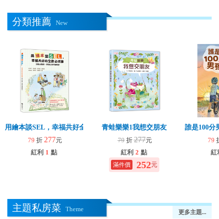
分類推薦
New
用繪本談SEL，幸福共好全齡必修課
青蛙樂樂1我想交朋友
誰是100
277
277
79
折
元
79
折
元
79
紅利
1
點
紅利
2
點
紅
252
元
主題私房菜
Theme
更多主題...