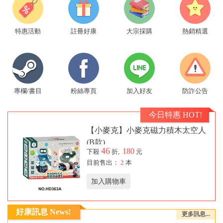
特惠活動
註冊好康
大宗採購
熱銷精選
專欄/書目
粉絲專頁
加入好友
防詐公告
今日特惠 HOT!
【小麥克】小麥克磁力積木太空人
(B款)
46
180
下殺
折,
元
目前售出：
2
本
加入購物車
好康訊息 News!
更多訊息...