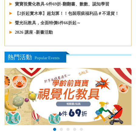
寶寶視覺化教具-6件69折-翻翻書、數數、認知學習
【2折起實木車】超划算！！包裝瑕疵福利品＃不退貨！
聲光玩教具，全面特價6件66折起～
2026 講座 -新書活動
熱門活動
Popular Events