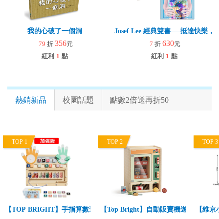
我的心破了一個洞
Josef Lee 經典雙書──抵達快
356
630
79
折
元
7
折
元
紅利
1
點
紅利
1
點
熱銷新品
校園話題
點數2倍送再折50
TOP 1
TOP 2
TOP 3
【TOP BRIGHT】手指算數遊戲組-加強版(趣味學數字/基礎數學啟蒙/
【Top Bright】自動販賣機遊戲組(角
【維京