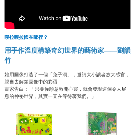
噗拉噗拉國在哪裡？
用手作溫度構築奇幻世界的藝術家——劉韻
竹
她用圖像打造了一個「兔子洞」，邀請大小讀者放大感官，
親自去解鎖圖像中的彩蛋！
畫家告白： 「只要你願意敞開心靈，就會發現這個令人屏
息的神祕世界，其實一直在等待著我們。」