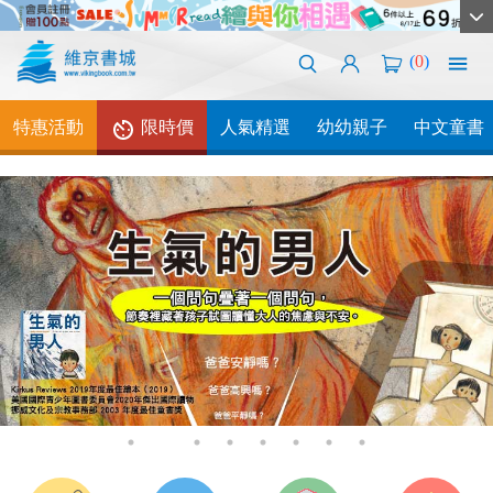
(
0
)
特惠活動
限時價
人氣精選
幼幼親子
中文童書