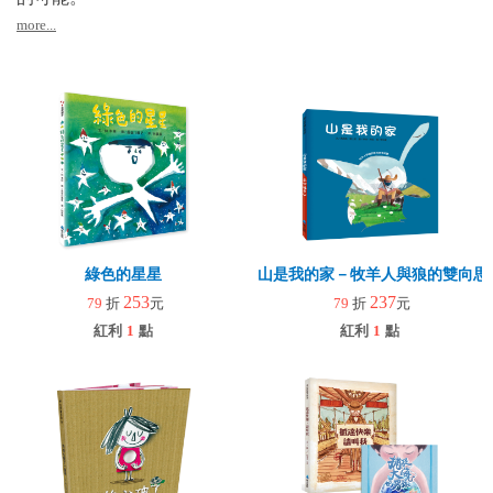
more...
綠色的星星
山是我的家－牧羊人與狼的雙向思
253
237
79
折
元
79
折
元
紅利
1
點
紅利
1
點