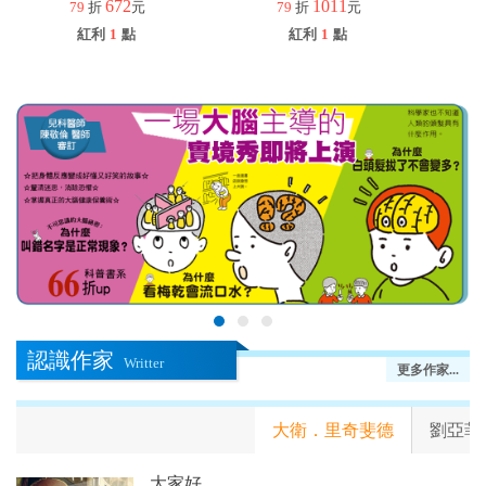
672
1011
79
折
元
79
折
元
紅利
1
點
紅利
1
點
認識作家
Writter
更多作家...
大衛．里奇斐德
劉亞菲
大家好。