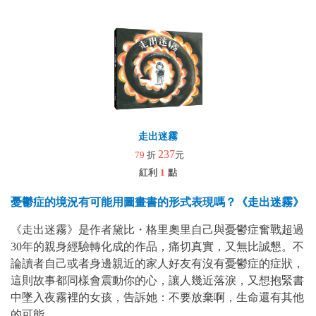
走出迷霧
237
79
折
元
紅利
1
點
憂鬱症的境況有可能用圖畫書的形式表現嗎？《走出迷霧》
《走出迷霧》是作者黛比・格里奧里自己與憂鬱症奮戰超過
30年的親身經驗轉化成的作品，痛切真實，又無比誠懇。不
論讀者自己或者身邊親近的家人好友有沒有憂鬱症的症狀，
這則故事都同樣會震動你的心，讓人幾近落淚，又想抱緊書
中墜入夜霧裡的女孩，告訴她：不要放棄啊，生命還有其他
的可能。