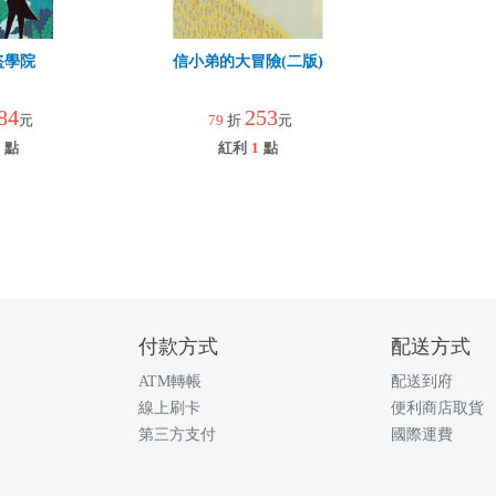
盜學院
信小弟的大冒險(二版)
84
253
元
79
折
元
點
紅利
1
點
付款方式
配送方式
ATM轉帳
配送到府
線上刷卡
便利商店取貨
第三方支付
國際運費