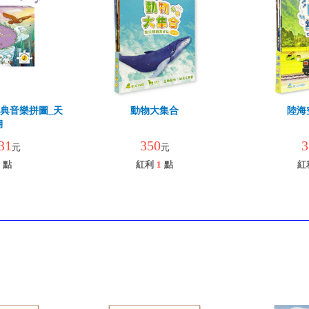
古典音樂拼圖_天
動物大集合
陸海
湖
31
350
3
元
元
點
紅利
1
點
紅