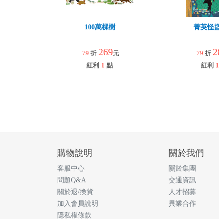
100萬棵樹
菁英怪
269
2
79
折
元
79
折
紅利
1
點
紅利
1
購物說明
關於我們
客服中心
關於集團
問題Q&A
交通資訊
關於退/換貨
人才招募
加入會員說明
異業合作
隱私權條款