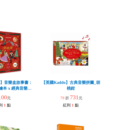
ne】音樂盒故事書：
【英國Kaddo】古典音樂拼圖_胡
繪本 x 經典音樂親
桃鉗
動故事書)
100
731
元
79
折
元
利
1
點
紅利
1
點