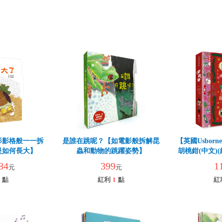
影影格般一一拆
是誰在跳呢？【如電影般拆解昆
【英國Usbor
是如何長大】
蟲和動物的跳躍姿勢】
胡桃鉗(中文)(
子互
84
399
1
元
元
點
紅利
1
點
紅