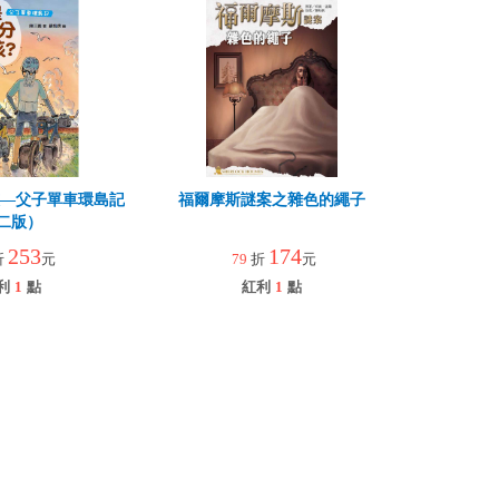
孩—父子單車環島記
福爾摩斯謎案之雜色的繩子
二版）
253
174
折
元
79
折
元
利
1
點
紅利
1
點