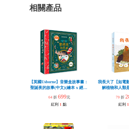
相關產品
【英國Usborne】音樂盒故事書：
我長大了【如電
聖誕夜的故事(中文)(繪本 x 經典
解植物和人類
音樂親子互動故事書)
699
2
64
折
元
79
折
紅利
1
點
紅利
1