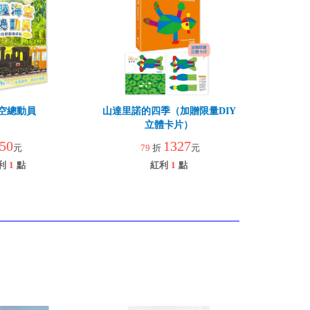
空總動員
山達里諾的四季（加贈限量DIY
立體卡片）
50
1327
元
79
折
元
利
1
點
紅利
1
點