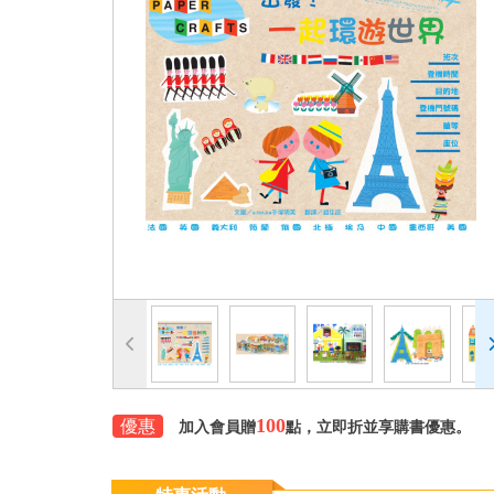
100
優惠
加入會員贈
點，立即折並享購書優惠。