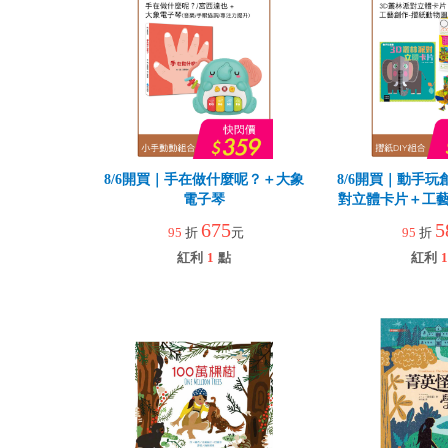
8/6開買｜手在做什麼呢？＋大象
8/6開買｜動手玩
電子琴
對立體卡片＋工藝
園
675
5
95
折
元
95
折
紅利
1
點
紅利
1