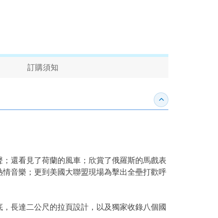
訂購須知
收合內容簡介
聲；還看見了荷蘭的風車；欣賞了俄羅斯的馬戲表
熱情音樂；更到美國大聯盟現場為擊出全壘打歡呼
底，長達二公尺的拉頁設計，以及獨家收錄八個國