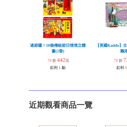
過節囉！10個傳統節日情境立體
【英國Kaddo】
書(2冊)
鵝
442
7
79
折
元
79
折
紅利
1
點
紅利
1
近期觀看商品一覽