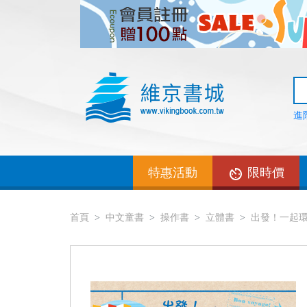
進
特惠活動
限時價
首頁
中文童書
操作書
立體書
出發！一起