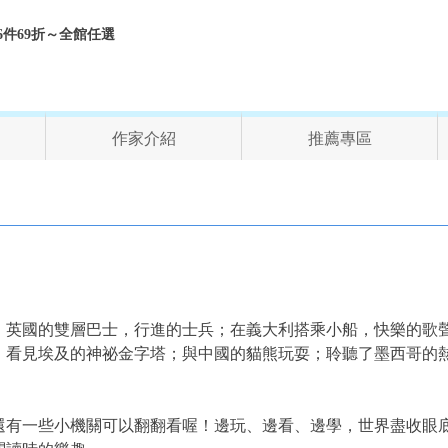
折、6件69折～全館任選
作家介紹
推薦專區
；英國的雙層巴士，行進的士兵；在義大利搭乘小船，快樂的歌
；看見埃及的神祕金字塔；與中國的貓熊玩耍；聆聽了墨西哥的
還有一些小機關可以翻翻看喔！邊玩、邊看、邊學，世界盡收眼