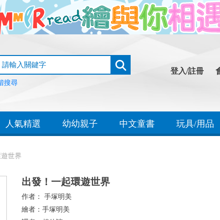
登入/註冊
階搜尋
人氣精選
幼幼親子
中文童書
玩具/用品
環遊世界
出發！一起環遊世界
作者：
手塚明美
繪者：
手塚明美