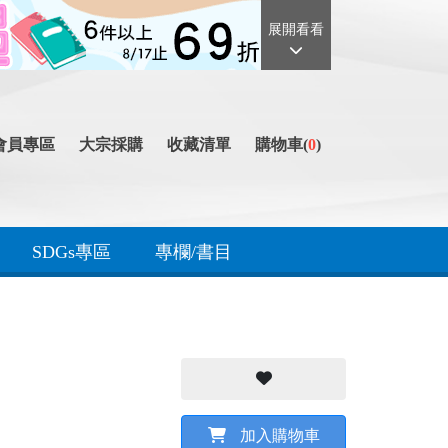
展開看看
會員專區
大宗採購
收藏清單
購物車(
0
)
SDGs專區
專欄/書目
加入購物車