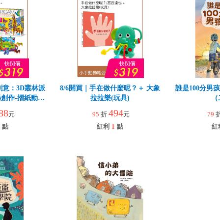
創意：3D叢林派
8/6開買｜手在做什麼呢？＋ 大象
誰是100分男
創作-摺紙動物
拉拉樂(玩具)
（
88
494
元
95
折
元
79
點
紅利
1
點
紅