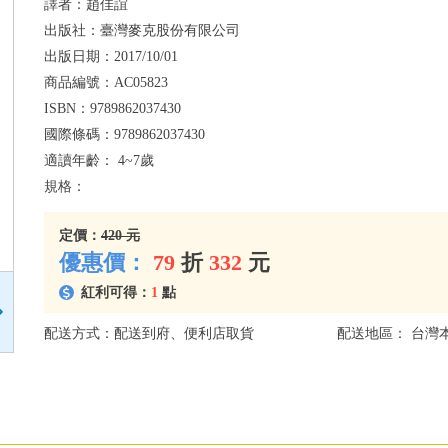
譯者：
趙佳誼
出版社：
臺灣麥克股份有限公司
出版日期：
2017/10/01
商品編號：
AC05823
ISBN：
9789862037430
國際條碼：
9789862037430
適讀年齡：
4~7歲
規格：
定價：
420 元
優惠價：
79
折
332
元
紅利可得：
1
點
配送方式：配送到府、便利店取貨
配送地區： 台灣