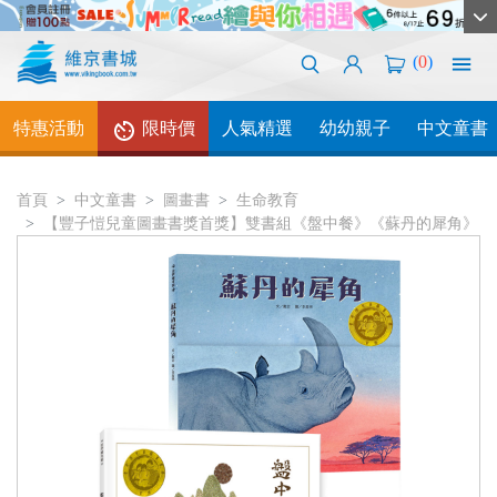
(
0
)
特惠活動
限時價
人氣精選
幼幼親子
中文童書
首頁
中文童書
圖畫書
生命教育
【豐子愷兒童圖畫書獎首獎】雙書組《盤中餐》《蘇丹的犀角》