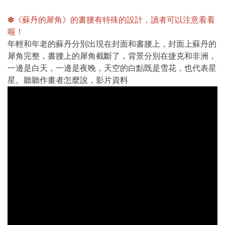
✽《蘇丹的犀角》的書腰有特殊的設計，讀者可以注意看看
喔！
年輕和年老的蘇丹分別出現在封面和書腰上，封面上蘇丹的
犀角完整，書腰上的犀角截斷了，背景分別在捷克和非洲，
一邊是白天，一邊是夜晚，天空的白點既是雪花，也代表星
星。聽聽作畫者怎麼說，影片資料