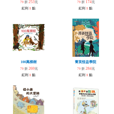
253
174
79
折
元
79
折
元
紅利
1
點
紅利
1
點
100萬棵樹
菁英怪盜學院
269
284
79
折
元
79
折
元
紅利
1
點
紅利
1
點