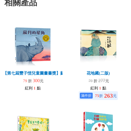
相關產品
【第七屆豐子愷兒童圖畫書獎】蘇丹的犀角
花地藏(二版)
300
277
79
折
元
79
折
元
紅利
1
點
紅利
1
點
263
75
折
元