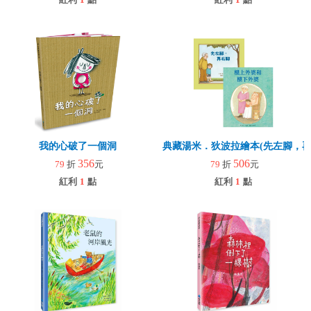
我的心破了一個洞
典藏湯米．狄波拉繪本(先左腳，再
356
506
79
折
元
79
折
元
紅利
1
點
紅利
1
點