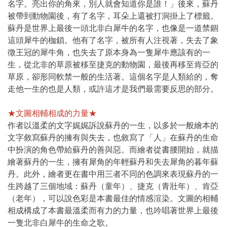
名字。亮出你的角來，別人就會知道你是誰！」後來，蘇丹
被帶到動物園後，有了名字，耳朵上還被打洞掛上了標籤。
蘇丹是世界上最後一頭北非白犀牛的名字，也像是一道禁錮
這頭犀牛的枷鎖。他有了名字，被所有人注視著，失去了象
徵王冠的犀牛角，也失去了原本身為一隻犀牛應該有的一
生，從北非的草原被移至捷克的動物園，最後再移至肯亞的
草原，卻形同軟禁一般的生活著。這個名字是人類給的，奪
走他一生的也是人類，或許這才是我們最需要反思的部分。
★文圖相輔相成的力量★
作者以溫柔的文字娓娓訴說蘇丹的一生，以多於一般繪本的
文字敘寫蘇丹的擁有與失去，也敘寫了「人」在蘇丹的生命
中扮演的角色帶給蘇丹的善與惡。而繪者從書腰開始，就描
繪著蘇丹的一生，擁有犀角的年輕蘇丹和失去犀角的暮年蘇
丹。此外，繪者更在書中用三者不同的色調來表現蘇丹的一
生跨越了三個地域：蘇丹（童年）、捷克（青壯年）、肯亞
（老年），可以說色彩是本書最佳的情感渲染。文圖的相輔
相成構成了本書最溫柔而有力的力量，也吟唱著世界上最後
一隻北非白犀牛的生命之歌。