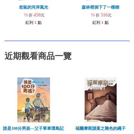
老鼠的河岸風光
森林裡倒下了一棵樹
458
316
79
折
元
79
折
元
紅利
1
點
紅利
1
點
近期觀看商品一覽
誰是100分男孩—父子單車環島記（二版）
福爾摩斯謎案之雜色的繩子