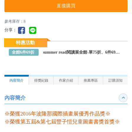
直接購買
參考庫存：8
分享：
特惠活動
全館6件69折
summer read閱讀展全館-單75折、6件69折～全館任選
內容簡介
得獎紀錄
作家介紹
推薦專區
訂購須知
內容簡介
收合
※榮獲2016年波隆那國際插畫展優秀作品獎※
※榮獲第五屆&第七屆豐子愷兒童圖畫書獎首獎※