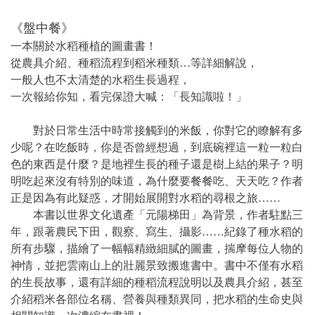
《盤中餐》
一本關於水稻種植的圖畫書！
從農具介紹、種稻流程到稻米種類…等詳細解說，
一般人也不太清楚的水稻生長過程，
一次報給你知，看完保證大喊：「長知識啦！」
對於日常生活中時常接觸到的米飯，你對它的瞭解有多
少呢？在吃飯時，你是否曾經想過，到底碗裡這一粒一粒白
色的東西是什麼？是地裡生長的種子還是樹上結的果子？明
明吃起來沒有特別的味道，為什麼要餐餐吃、天天吃？作者
正是因為有此疑惑，才開始展開對水稻的尋根之旅……
本書以世界文化遺產「元陽梯田」為背景，作者駐點三
年，跟著農民下田，觀察、寫生、攝影……紀錄了種水稻的
所有步驟，描繪了一幅幅精緻細膩的圖畫，揣摩每位人物的
神情，並把雲南山上的壯麗景致搬進書中。書中不僅有水稻
的生長故事，還有詳細的種稻流程說明以及農具介紹，甚至
介紹稻米各部位名稱、營養與種類異同，把水稻的生命史與