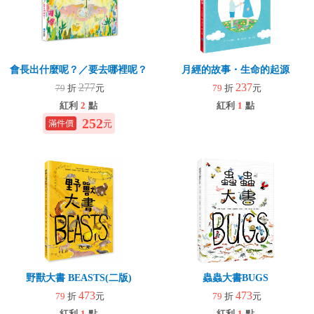
會長出什麼呢？／要去哪裡呢？
月經的故事・生命的起源
277
237
79
折
元
79
折
元
紅利
2
點
紅利
1
點
252
元
野獸大書 BEASTS(二版)
蟲蟲大書BUGS
473
473
79
折
元
79
折
元
紅利
1
點
紅利
1
點