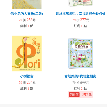
信小弟的大冒險(二版)
用繪本談SEL，幸福共好全齡必修
253
277
79
折
元
79
折
元
紅利
1
點
紅利
1
點
小樹福吉
青蛙樂樂1我想交朋友
284
277
79
折
元
79
折
元
紅利
1
點
紅利
2
點
252
元