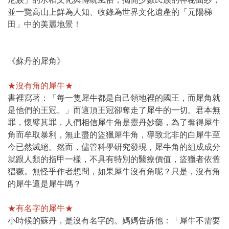
並一覽高山上鮮為人知、收錄為世界文化遺產的「元陽梯
田」中的美麗地景！
《蘇丹的犀角》
★沒有角的犀牛★
書裡寫著：「每一隻犀牛都是自己領地裡的國王，而犀角就
是他們的王冠。」而這頂王冠卻奪走了犀牛的一切。君本無
罪，懷璧其罪，人們相信犀牛角是靈丹妙藥，為了奪得犀牛
角而牟取暴利，無止盡的盜獵犀牛角，導致北非的白犀牛至
今已然滅絕。然而，儘管科學研究發現，犀牛角的組成成分
就跟人類的指甲一樣，不具有特別的醫療價值，盜獵者依舊
猖獗。無怪乎作者想問，如果犀牛沒有角呢？只是，沒有角
的犀牛還是犀牛嗎？
★有名字的犀牛★
小時候的蘇丹，是沒有名字的。媽媽告訴他：「犀牛不需要