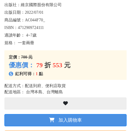
出版社：
維京國際股份有限公司
出版日期：
2022/07/01
商品編號：
AC044F70_
ISBN：
4712909724111
適讀年齡：
4~7歲
規格：
一套兩冊
定價：
700 元
優惠價：
79
折
553
元
紅利可得：
1
點
配送方式：配送到府、便利店取貨
配送地區： 台灣本島、台灣離島
加入購物車