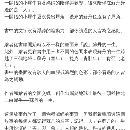
一開始的小犀牛有著媽媽的陪伴與教導，後來陪伴在蘇丹身
邊的是「人」。
一開始的小犀牛還沒長出犀角，後來的蘇丹也沒有了犀角。
……
書中的文字沒有浮誇的煽動力，卻令讀過的人皆為之感動。
繪者從書腰開始就以不一樣的畫面來「說」蘇丹的一生。
此外，繪者更在書中用三者不同的色調來表現蘇丹的一生跨
越了三個地域：蘇丹（童年）、捷克（青壯年）、肯亞（老
年）。
書中的畫面沒有駭人的血腥或濃烈的色彩，卻令看過的人皆
為之觸動。
作者和繪者的文圖交織，創作出屬於地球上最後一頭雄性北
非白犀牛──蘇丹的一生。
這個故事敘說了一個物種滅絕的事實，但我們希望讀過這個
故事的每個人都記得蘇丹的名字，記得「人」在蘇丹的一生
中所扮演的「善」與「惡」。人類的進化、科技的進步……