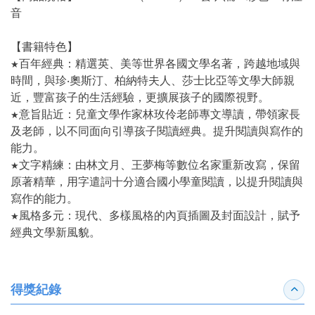
音
【書籍特色】
★
百年經典：精選英、美等世界各國文學名著，跨越地域與
時間，與珍‧奧斯汀、柏納特夫人、莎士比亞等文學大師親
近，豐富孩子的生活經驗，更擴展孩子的國際視野。
★
意旨貼近：兒童文學作家林玫伶老師專文導讀，帶領家長
及老師，以不同面向引導孩子閱讀經典。
提升閱讀與寫作的
能力。
★
文字精練：由林文月、王夢梅等數位名家重新改寫，保留
原著精華，用字遣詞十分適合國小學童閱讀，以提升閱讀與
寫作的能力。
★
風格多元：現代、多樣風格的內頁插圖及封面設計，賦予
經典文學新風貌。
得獎紀錄
收合