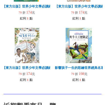
【東方出版】世界少年文學必讀經典60 綠野仙蹤
【東方出版】世界少年文學必讀經典
174
174
79
折
元
79
折
元
紅利
1
點
紅利
1
點
【東方出版】世界少年文學必讀經典60-頑童歷險記
影響孩子一生的彩繪世界經典名著
174
198
79
折
元
79
折
元
紅利
1
點
紅利
1
點