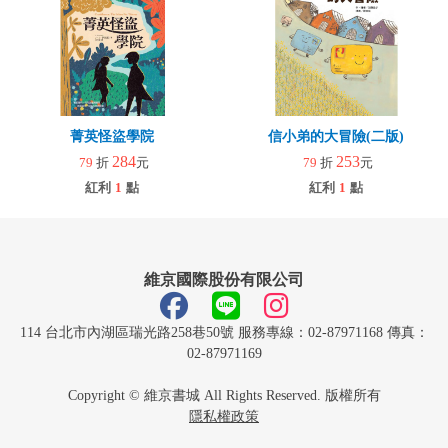
菁英怪盜學院
信小弟的大冒險(二版)
284
253
79
折
元
79
折
元
紅利
1
點
紅利
1
點
維京國際股份有限公司
114 台北市內湖區瑞光路258巷50號 服務專線：02-87971168 傳真：
02-87971169
Copyright © 維京書城 All Rights Reserved. 版權所有
隱私權政策