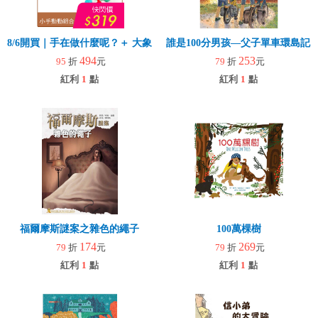
8/6開買｜手在做什麼呢？＋ 大象拉拉樂(玩具)
誰是100分男孩—父子單車環島記
494
253
95
折
元
79
折
元
紅利
1
點
紅利
1
點
福爾摩斯謎案之雜色的繩子
100萬棵樹
174
269
79
折
元
79
折
元
紅利
1
點
紅利
1
點