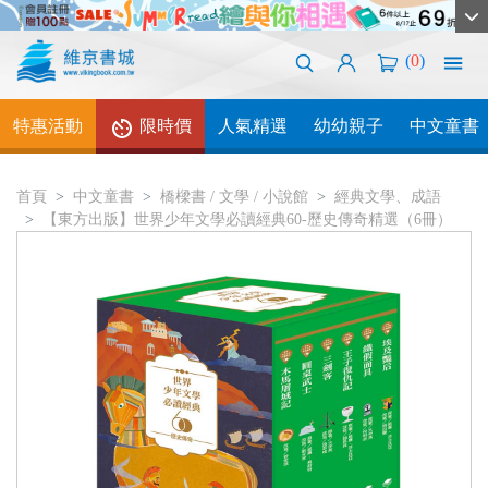
(
0
)
特惠活動
限時價
人氣精選
幼幼親子
中文童書
首頁
中文童書
橋樑書 / 文學 / 小說館
經典文學、成語
【東方出版】世界少年文學必讀經典60-歷史傳奇精選（6冊）