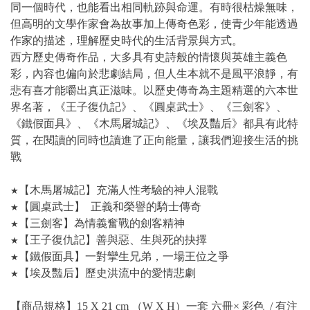
同一個時代，也能看出相同軌跡與命運。有時很枯燥無味，
但高明的文學作家會為故事加上傳奇色彩，使青少年能透過
作家的描述，理解歷史時代的生活背景與方式。
西方歷史傳奇作品，大多具有史詩般的情懷與英雄主義色
彩，內容也偏向於悲劇結局，但人生本就不是風平浪靜，有
悲有喜才能嚼出真正滋味。以歷史傳奇為主題精選的六本世
界名著，《王子復仇記》、《圓桌武士》、《三劍客》、
《鐵假面具》、《木馬屠城記》、《埃及豔后》都具有此特
質，在閱讀的同時也讀進了正向能量，讓我們迎接生活的挑
戰
★
【木馬屠城記】充滿人性考驗的神人混戰
★
【圓桌武士】 正義和榮譽的騎士傳奇
★
【三劍客】為情義奮戰的劍客精神
★
【王子復仇記】善與惡、生與死的抉擇
★
【鐵假面具】一對攣生兄弟，一場王位之爭
★
【埃及豔后】歷史洪流中的愛情悲劇
【商品規格】15 X 21 cm （W X H）一套 六冊× 彩色 / 有注