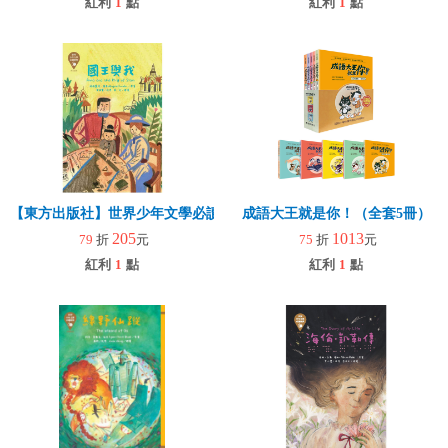
紅利
1
點
紅利
1
點
【東方出版社】世界少年文學必讀經典60—國王與我
成語大王就是你！（全套5冊）
205
1013
79
折
元
75
折
元
紅利
1
點
紅利
1
點