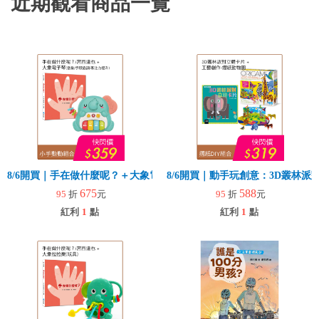
近期觀看商品一覽
8/6開買｜手在做什麼呢？＋大象電子琴
8/6開買｜動手玩創意：3D叢林
675
588
95
折
元
95
折
元
紅利
1
點
紅利
1
點