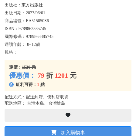
出版社：
東方出版社
出版日期：
2023/06/01
商品編號：
EA515050S6
ISBN：
9789863385745
國際條碼：
9789863385745
適讀年齡：
8~12歲
規格：
定價：
1520 元
優惠價：
79
折
1201
元
紅利可得：
1
點
配送方式：配送到府、便利店取貨
配送地區： 台灣本島、台灣離島
加入購物車