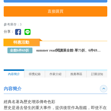
直接購買
參考庫存：3
分享：
特惠活動
全館6件69折
summer read閱讀展全館-單75折、6件69折～全館任選
內容簡介
得獎紀錄
作家介紹
推薦專區
訂購須知
內容簡介
收合
經典名著為歷史增添傳奇色彩
歷史是過去發生的重大事件，提供後世作為殷鑑，即使不在