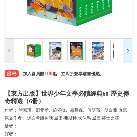
100
優惠
加入會員贈
點，立即折並享購書優惠。
【東方出版】世界少年文學必讀經典60-歷史傳
奇精選（6冊）
作者：
管家琪、劉元孝、施翠峰、趙長森、何明亮、胡白蘭 改寫
原文作者：
源自希臘神話 威廉‧弗斯特 大仲馬 威廉‧莎士比亞
繪者：
譯者：