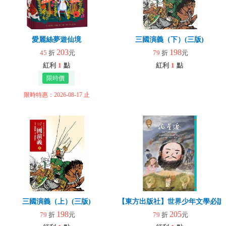
愛麗絲夢遊仙境
三國演義（下）(三版)
203
198
45
折
元
79
折
元
紅利
1
點
紅利
1
點
限時特惠：2026-08-17 止
三國演義（上）(三版)
【東方出版社】世界少年文學必讀經
198
205
79
折
元
79
折
元