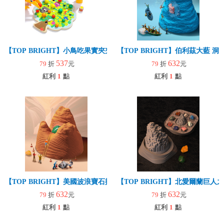
【TOP BRIGHT】小鳥吃果實夾夾樂
【TOP BRIGHT】伯利茲大藍
537
632
79
折
元
79
折
元
紅利
1
點
紅利
1
點
【TOP BRIGHT】美國波浪寶石挖掘套組(益智玩具/趣味桌遊/世界三
【TOP BRIGHT】北愛爾蘭巨人
632
632
79
折
元
79
折
元
紅利
1
點
紅利
1
點