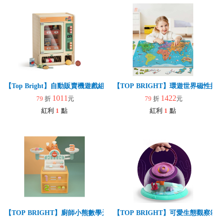
【Top Bright】自動販賣機遊戲組(角色扮演/低幼/互動/親子遊戲)
【TOP BRIGHT】環遊世界磁性
1011
1422
79
折
元
79
折
元
紅利
1
點
紅利
1
點
【TOP BRIGHT】廚師小熊數學天秤遊戲組
【TOP BRIGHT】可愛生態觀察箱