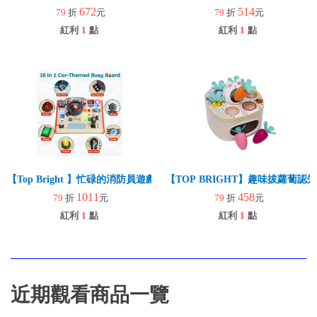
672
514
79
折
元
79
折
元
紅利
1
點
紅利
1
點
【Top Bright 】忙碌的消防員遊戲組(認知啟蒙/手眼協調/感統/禮物/角
【TOP BRIGHT】趣味拔蘿蔔認
1011
458
79
折
元
79
折
元
紅利
1
點
紅利
1
點
近期觀看商品一覽