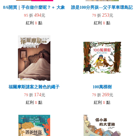
8/6開買｜手在做什麼呢？＋ 大象拉拉樂(玩具)
誰是100分男孩—父子單車環島記
494
253
95
折
元
79
折
元
紅利
1
點
紅利
1
點
福爾摩斯謎案之雜色的繩子
100萬棵樹
174
269
79
折
元
79
折
元
紅利
1
點
紅利
1
點