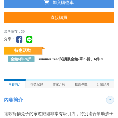
加入購物車
直接購買
參考庫存：30
分享：
特惠活動
全館6件69折
summer read閱讀展全館-單75折、6件69折～全館任選
內容簡介
得獎紀錄
作家介紹
推薦專區
訂購須知
內容簡介
收合
這款寵物兔子的家遊戲組非常有吸引力，特別適合幫助孩子