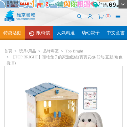
(
0
)
特惠活動
限時價
人氣精選
幼幼親子
中文童書
首頁
玩具/用品
品牌專區
Top Bright
【TOP BRIGHT】寵物兔子的家遊戲組(寶寶安撫/低幼/互動/角色
扮演)