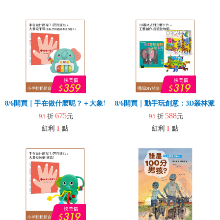
8/6開買｜手在做什麼呢？＋大象電子琴
8/6開買｜動手玩創意：3D叢林
675
588
95
折
元
95
折
元
紅利
1
點
紅利
1
點