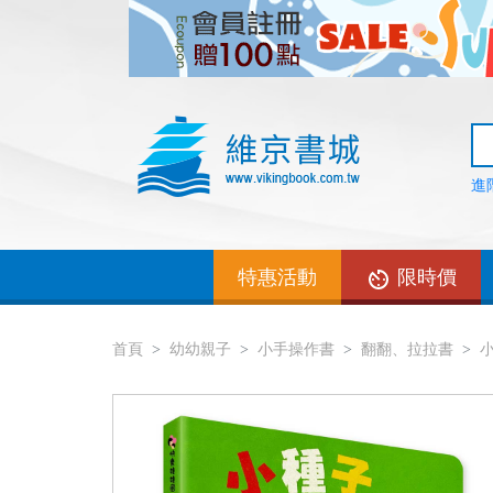
進
特惠活動
限時價
首頁
幼幼親子
小手操作書
翻翻、拉拉書