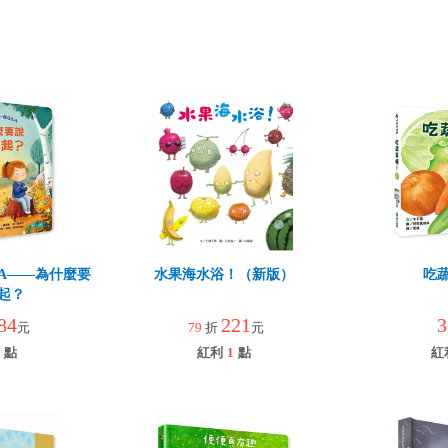
A――為什麼要
水果海水浴！（新版）
吃
起？
84
221
3
元
79
折
元
點
紅利
1
點
紅