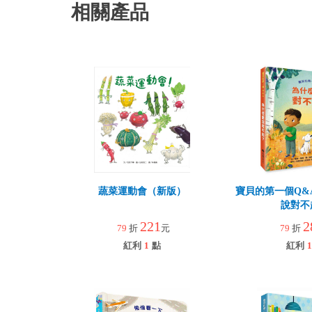
相關產品
蔬菜運動會（新版）
寶貝的第一個Q&
說對不
221
2
79
折
元
79
折
紅利
1
點
紅利
1