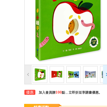
100
優惠
加入會員贈
點，立即折並享購書優惠。