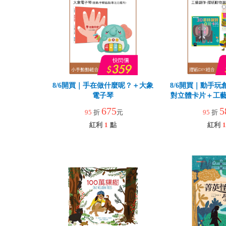
8/6開買｜手在做什麼呢？＋大象
8/6開買｜動手玩
電子琴
對立體卡片＋工藝
園
675
5
95
折
元
95
折
紅利
1
點
紅利
1