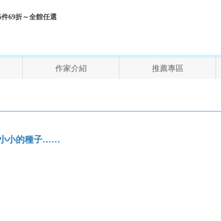
折、6件69折～全館任選
作家介紹
推薦專區
小小的種子……