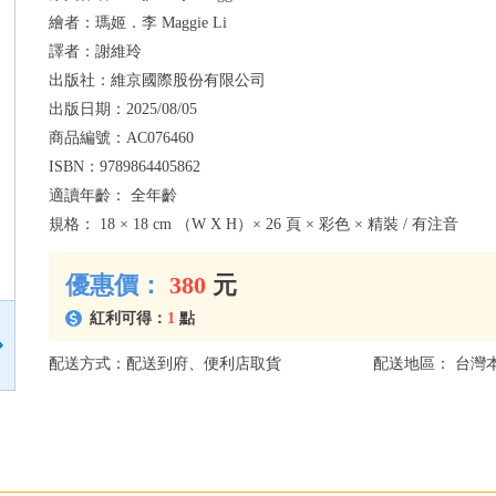
繪者：
瑪姬．李 Maggie Li
譯者：
謝維玲
出版社：
維京國際股份有限公司
出版日期：
2025/08/05
商品編號：
AC076460
ISBN：
9789864405862
適讀年齡：
全年齡
規格：
18 × 18 cm （W X H）× 26 頁 × 彩色 × 精裝 / 有注音
優惠價：
380
元
紅利可得：
1
點
配送方式：配送到府、便利店取貨
配送地區： 台灣