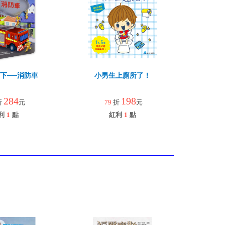
下──消防車
小男生上廁所了！
284
198
折
元
79
折
元
利
1
點
紅利
1
點