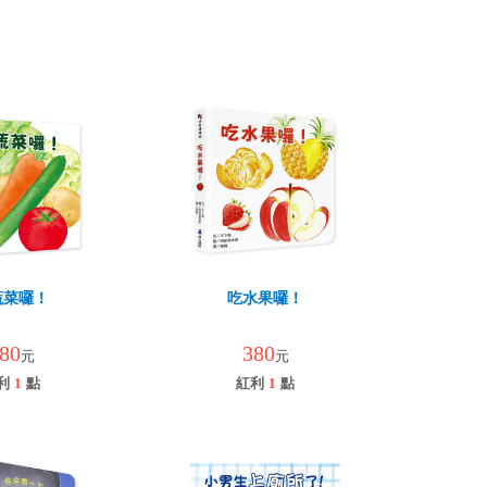
蔬菜囉！
吃水果囉！
80
380
元
元
利
1
點
紅利
1
點