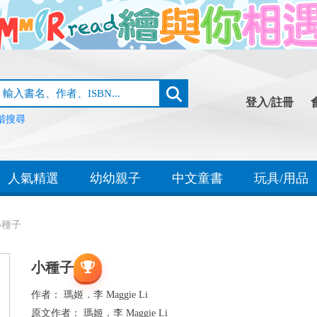
登入/註冊
階搜尋
人氣精選
幼幼親子
中文童書
玩具/用品
小種子
小種子
作者：
瑪姬．李 Maggie Li
原文作者：
瑪姬．李 Maggie Li