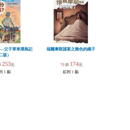
孩—父子單車環島記
福爾摩斯謎案之雜色的繩子
二版）
253
174
折
元
79
折
元
利
1
點
紅利
1
點