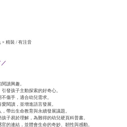
色 × 精裝 / 有注音
／／
的閱讀興趣。
，引發孩子主動探索的好奇心。
用不傷手，適合幼兒需求。
喜愛閱讀，並增進語言發展。
入，帶出生命教育與永續發展議題。
助孩子易於理解，為難得的幼兒硬頁科普書。
感官的連結，並體會生命的奇妙、韌性與感動。