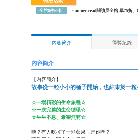
特惠活動
全館6件69折
summer read閱讀展全館-單75
內容簡介
得獎紀錄
內容簡介
【內容簡介】
故事從一粒小小的種子開始，也結束於一粒
☆一場精彩的生命旅程☆
☆一次完整的生命循環☆
☆生生不息、希望無窮☆
咦？有人吃掉了一顆蘋果，是你嗎？