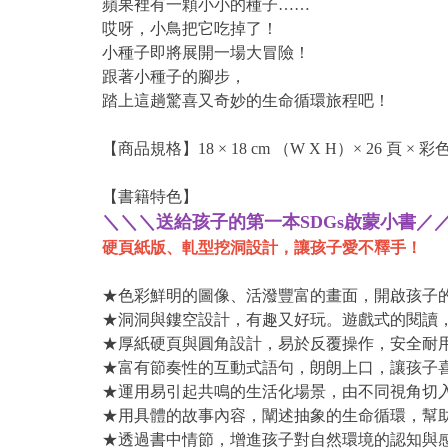
蘋果裡有一顆小小的種子……
哎呀，小鳥把它吃掉了！
小種子即將展開一場大冒險！
跟著小種子的腳步，
踏上這趟驚喜又奇妙的生命循環旅程吧！
【商品規格】18 × 18 cm （W X H）× 26 頁 × 彩
【書籍特色】
＼＼＼送給孩子的第一本SDGs啟蒙小書／
硬頁紙版、軋型挖洞設計，讓孩子愛不釋手！
★色彩鮮明的圖像、活潑豐富的畫面，開啟孩子
★洞洞與鏤空設計，有趣又好玩。遊戲式的閱讀
★厚紙硬頁與圓角設計，易於反覆操作，安全耐
★富有節奏性的互動式語句，朗朗上口，讓孩子
★運用易引起共鳴的生活化場景，由不同視角切
★用具體的故事內容，闡述抽象的生命循環，幫
★透過書中情節，增進孩子對自然環境的認知與