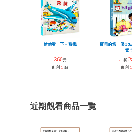
偷偷看一下－飛機
寶貝的第一個Q&
覺
360
2
元
79
折
紅利
1
點
紅利
1
近期觀看商品一覽