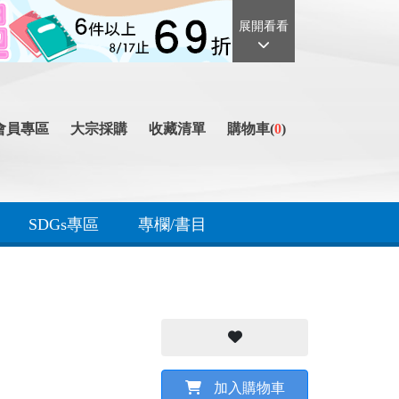
展開看看
會員專區
大宗採購
收藏清單
購物車(
0
)
SDGs專區
專欄/書目
加入購物車