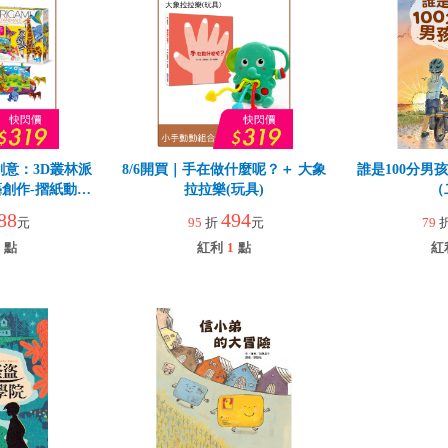
創意：3D叢林派
8/6開買｜手在做什麼呢？＋ 大象
誰是100分男
創作-摺紙動物
拉拉樂(玩具)
（
88
494
元
95
折
元
79
點
紅利
1
點
紅