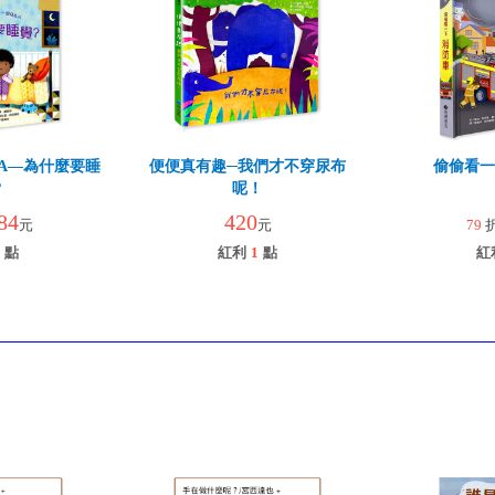
A—為什麼要睡
便便真有趣─我們才不穿尿布
偷偷看一
？
呢！
84
420
元
元
79
點
紅利
1
點
紅