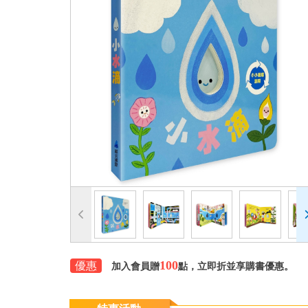
100
優惠
加入會員贈
點，立即折並享購書優惠。