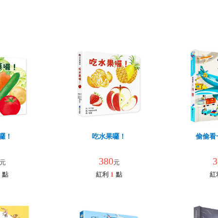
囉！
吃水果囉！
偷偷看
380
3
元
元
點
紅利
1
點
紅