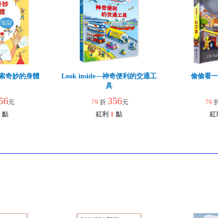
e—探索奇妙的身體
Look inside—神奇便利的交通工
偷偷看一
具
56
356
元
79
折
元
79
點
紅利
1
點
紅