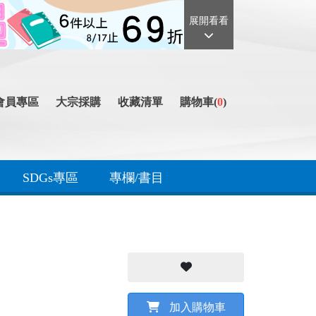
展開看看
會員專區
大宗採購
收藏清單
購物車(
0
)
SDGs專區
專欄/書目
加入購物車