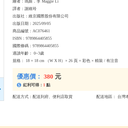
繪者：
瑪姬．李 Maggie Li
譯者：
謝維玲
出版社：
維京國際股份有限公司
出版日期：
2025/09/05
商品編號：
AC076461
ISBN：
9789864405855
國際條碼：
9789864405855
適讀年齡：
0~3歲
規格：
18 × 18 cm （W X H）× 26 頁 × 彩色 × 精裝 / 有注音
優惠價：
380
元
紅利可得：
1
點
配送方式：配送到府、便利店取貨
配送地區： 台灣