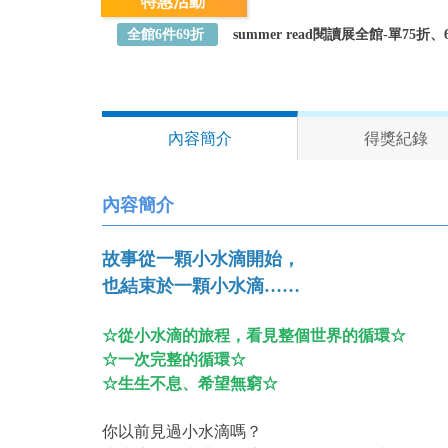
特惠活動
全館6件69折
summer read閱讀展全館-單75
內容簡介
得獎紀錄
內容簡介
故事從一顆小水滴開始，
也結束於一顆小水滴……
☆從小水滴的旅程，看見整個世界的循環☆
☆一次完整的循環☆
☆生生不息、希望無窮☆
你以前見過小水滴嗎？