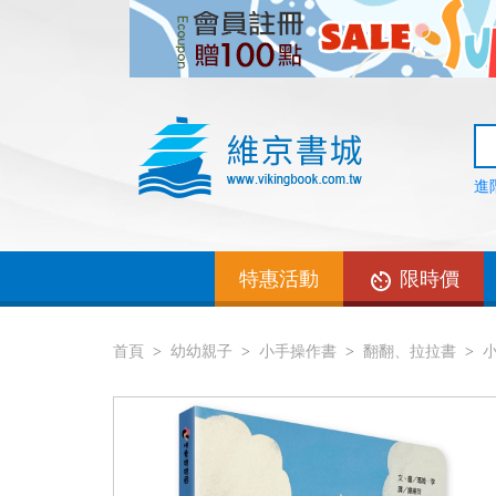
進
特惠活動
限時價
首頁
幼幼親子
小手操作書
翻翻、拉拉書