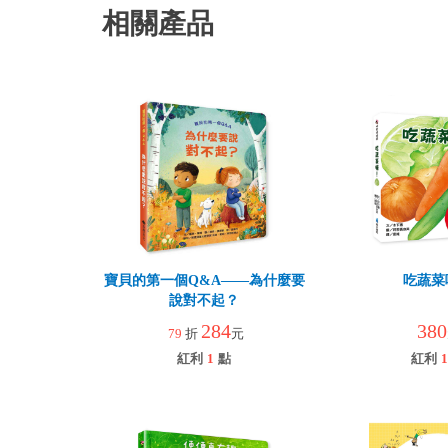
相關產品
寶貝的第一個Q&A――為什麼要
吃蔬菜
說對不起？
284
380
79
折
元
紅利
1
點
紅利
1