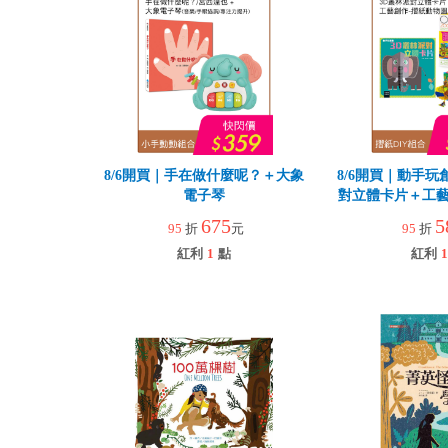
8/6開買｜手在做什麼呢？＋大象
8/6開買｜動手玩
電子琴
對立體卡片＋工藝
園
675
5
95
折
元
95
折
紅利
1
點
紅利
1