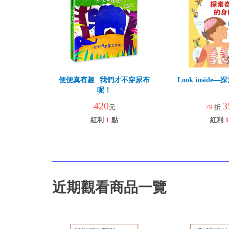
便便真有趣─我們才不穿尿布
Look insid
呢！
420
3
元
79
折
紅利
1
點
紅利
1
近期觀看商品一覽