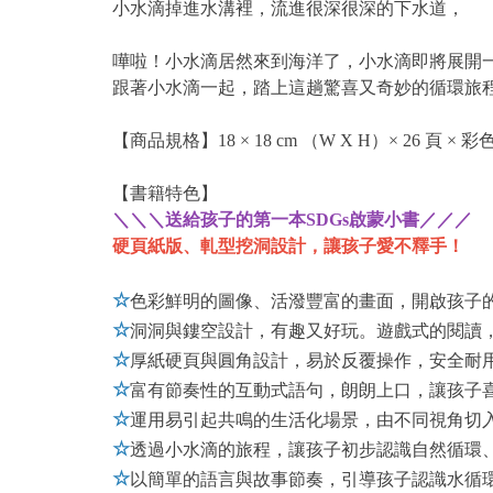
小水滴掉進水溝裡，流進很深很深的下水道，
嘩啦！小水滴居然來到海洋了，小水滴即將展開
跟著小水滴一起，踏上這趟驚喜又奇妙的循環旅
【商品規格】18 × 18 cm （W X H）× 26 頁 × 彩
【書籍特色】
＼＼＼送給孩子的第一本SDGs啟蒙小書／／／
硬頁紙版、軋型挖洞設計，讓孩子愛不釋手！
☆
色彩鮮明的圖像、活潑豐富的畫面，開啟孩子
☆
洞洞與鏤空設計，有趣又好玩。遊戲式的閱讀
☆
厚紙硬頁與圓角設計，易於反覆操作，安全耐
☆
富有節奏性的互動式語句，朗朗上口，讓孩子
☆
運用易引起共鳴的生活化場景，由不同視角切
☆
透過小水滴的旅程，讓孩子初步認識自然循環
☆
以簡單的語言與故事節奏，引導孩子認識水循