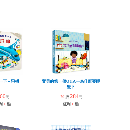
一下－飛機
寶貝的第一個Q&A—為什麼要睡
覺？
60
284
元
79
折
元
利
1
點
紅利
1
點