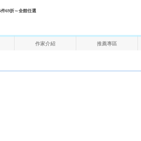
折、6件69折～全館任選
作家介紹
推薦專區