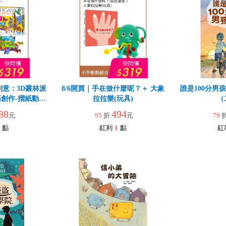
創意：3D叢林派
8/6開買｜手在做什麼呢？＋ 大象
誰是100分男
創作-摺紙動物
拉拉樂(玩具)
（
88
494
元
95
折
元
79
點
紅利
1
點
紅