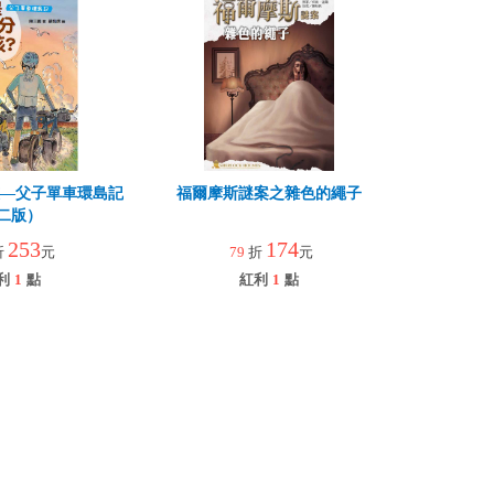
孩—父子單車環島記
福爾摩斯謎案之雜色的繩子
二版）
253
174
折
元
79
折
元
利
1
點
紅利
1
點