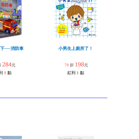
下──消防車
小男生上廁所了！
284
198
折
元
79
折
元
利
1
點
紅利
1
點