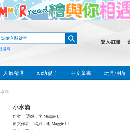
登入/註冊
階搜尋
人氣精選
幼幼親子
中文童書
玩具/用品
小水滴
小水滴
作者：
瑪姬．李 Maggie Li
原文作者：
瑪姬．李 Maggie Li