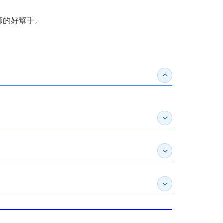
師的好幫手。
收合得獎紀錄
展開作家介紹
展開推薦專區
展開訂購須知