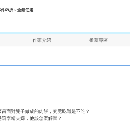
折、6件69折～全館任選
作家介紹
推薦專區
姬昌面對兒子做成的肉餅，究竟吃還是不吃？
懲罰李靖夫婦，他該怎麼解圍？