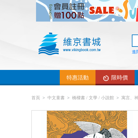
進
特惠活動
限時價
首頁
中文童書
橋樑書 / 文學 / 小說館
寓言、