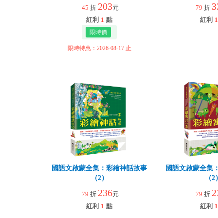
203
3
45
折
元
79
折
紅利
1
點
紅利
1
限時特惠：2026-08-17 止
國語文啟蒙全集：彩繪神話故事
國語文啟蒙全集
（2）
（2
236
2
79
折
元
79
折
紅利
1
點
紅利
1