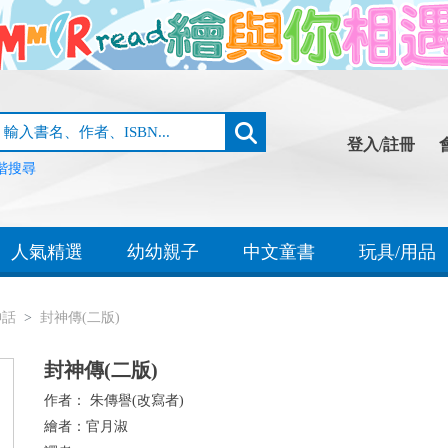
登入/註冊
階搜尋
人氣精選
幼幼親子
中文童書
玩具/用品
神話
封神傳(二版)
封神傳(二版)
作者：
朱傳譽(改寫者)
繪者：
官月淑