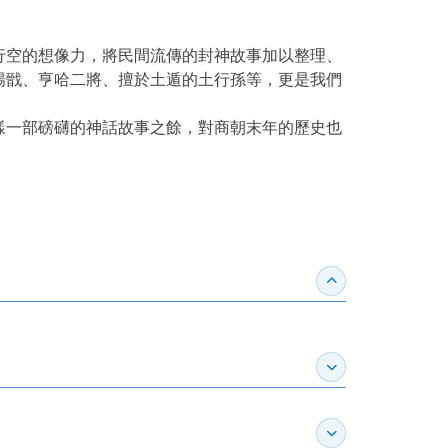
行空的想像力，將民間流傳的封神故事加以整理、
楊戩、亨哈二將、擅於土遁的土行孫等，更是我們
樣一部磅礴的神話故事之餘，對商朝末年的歷史也
收合得獎紀錄
展開作家介紹
展開推薦專區