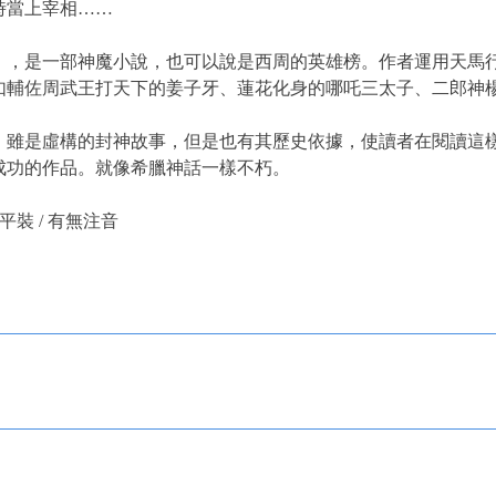
時當上宰相……
》，是一部神魔小說，也可以說是西周的英雄榜。作者運用天馬
如輔佐周武王打天下的姜子牙、蓮花化身的哪吒三太子、二郎神
》雖是虛構的封神故事，但是也有其歷史依據，使讀者在閱讀這
成功的作品。就像希臘神話一樣不朽。
× 平裝 / 有無注音