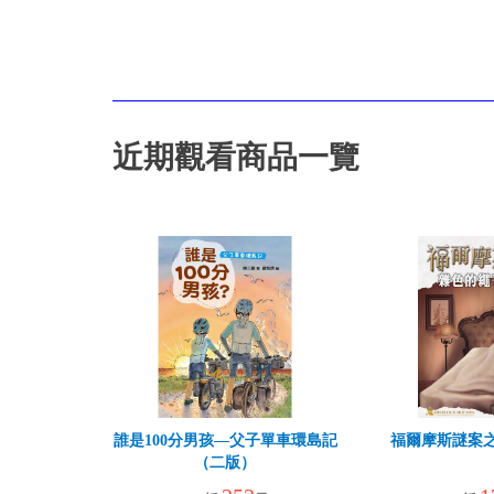
近期觀看商品一覽
誰是100分男孩—父子單車環島記
福爾摩斯謎案
（二版）