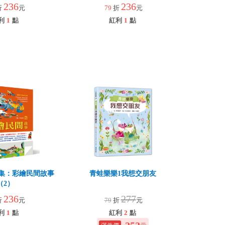
236
236
折
元
79
折
元
利
1
點
紅利
1
點
集：彩繪民間故事
青蛙樂樂1我想交朋友
（2）
236
277
折
元
79
折
元
利
1
點
紅利
2
點