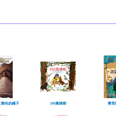
之雜色的繩子
100萬棵樹
菁英