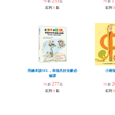
253
1
79
折
元
79
折
紅利
1
點
紅利
1
用繪本談SEL，幸福共好全齡必
小樹
修課
277
2
79
折
元
79
折
紅利
1
點
紅利
1