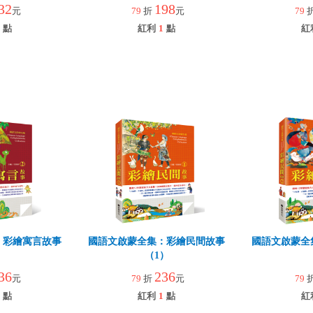
32
198
元
79
折
元
79
點
紅利
1
點
紅
：彩繪寓言故事
國語文啟蒙全集：彩繪民間故事
國語文啟蒙全
）
（1）
36
236
元
79
折
元
79
點
紅利
1
點
紅