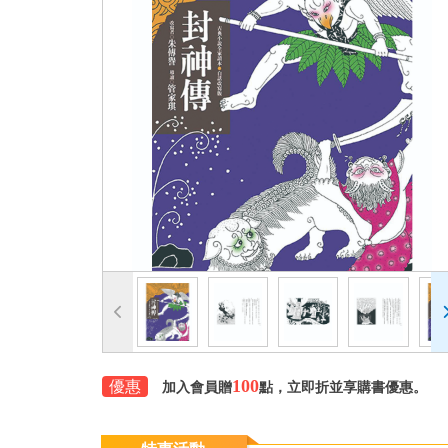
100
優惠
加入會員贈
點，立即折並享購書優惠。