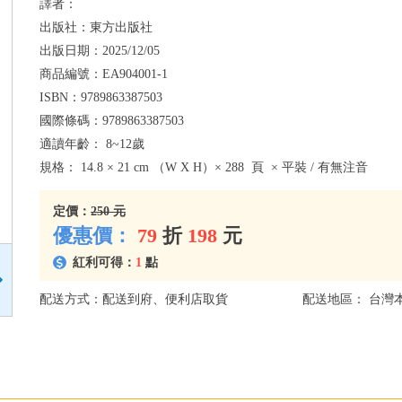
譯者：
出版社：
東方出版社
出版日期：
2025/12/05
商品編號：
EA904001-1
ISBN：
9789863387503
國際條碼：
9789863387503
適讀年齡：
8~12歲
規格：
14.8 × 21 cm （W X H）× 288 頁 × 平裝 / 有無注音
定價：
250 元
優惠價：
79
折
198
元
紅利可得：
1
點
配送方式：配送到府、便利店取貨
配送地區： 台灣