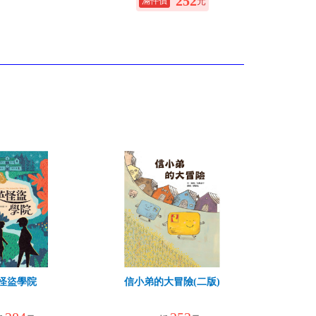
252
元
怪盜學院
信小弟的大冒險(二版)