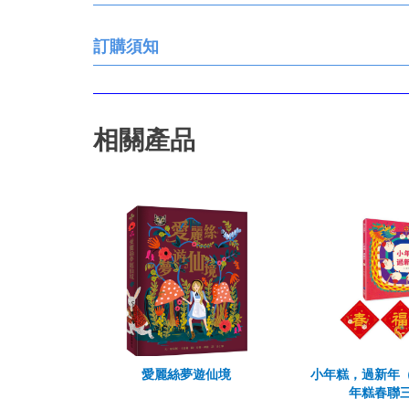
訂購須知
相關產品
愛麗絲夢遊仙境
小年糕，過新年
年糕春聯