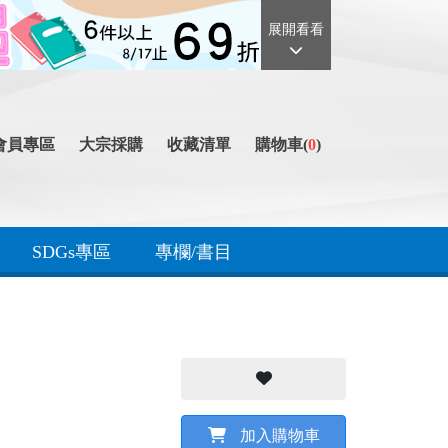
展開看看
會員專區
大宗採購
收藏清單
購物車(
0
)
SDGs專區
專欄/書目
加入購物車