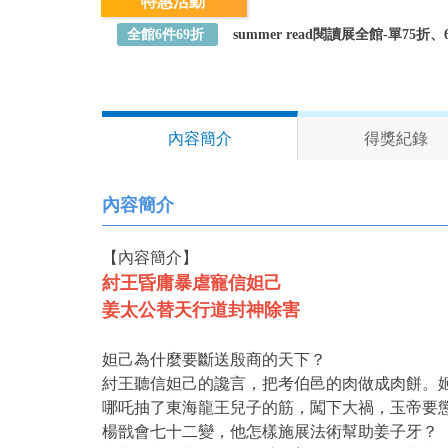
特惠活動
全館6件69折
summer read閱讀展全館-單75
內容簡介
得獎紀錄
內容簡介
【內容簡介】
紂王昏庸暴虐寵信妲己
姜太公替天行道封神除害
妲己為什麼要斷送殷商的天下？
紂王聽信妲己的讒言，把考伯邑的肉做成肉餅。
哪吒抽了東海龍王兒子的筋，闖下大禍，玉帝要
楊戩會七十二變，他怎樣施展法術幫助姜子牙？