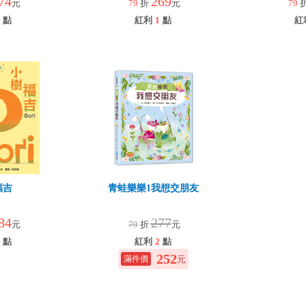
74
269
元
79
折
元
79
點
紅利
1
點
紅
福吉
青蛙樂樂1我想交朋友
84
277
元
79
折
元
點
紅利
2
點
252
元