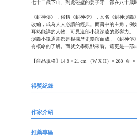
七十二歲下山、到處碰壁的姜子牙，卻在八十歲
《封神傳》，俗稱《封神榜》，又名《封神演義
改編，成為人人必讀的經典。而書中的主角，例
耳熟能詳的人物。可見這部小說深遠的影響力。
演義小說通常都是根據歷史籍演而成，《封神傳
有概略的了解。而就文學觀點來看。這更是一部
【商品規格】14.8 × 21 cm （W X H）× 288 頁 
得獎紀錄
作家介紹
推薦專區