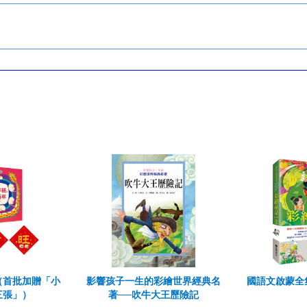
（首批加贈「小
影響孩子一生的彩繪世界經典名
國語文啟蒙全
三張」）
著──吹牛大王歷險記