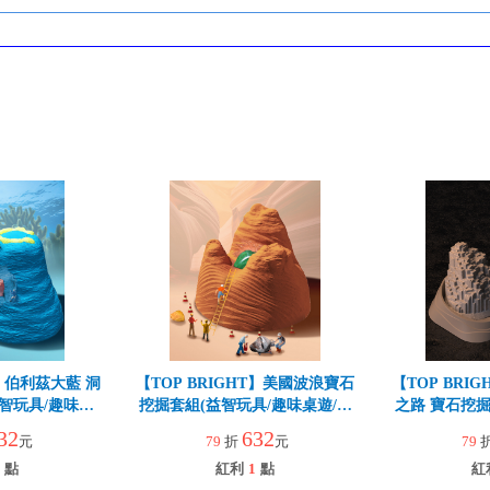
T】伯利茲大藍 洞
【TOP BRIGHT】美國波浪寶石
【TOP BRI
智玩具/趣味桌
挖掘套組(益智玩具/趣味桌遊/世
之路 寶石挖掘
名的寶藏聖地)
界三大知名的寶藏聖地)
味
32
632
元
79
折
元
79
點
紅利
1
點
紅