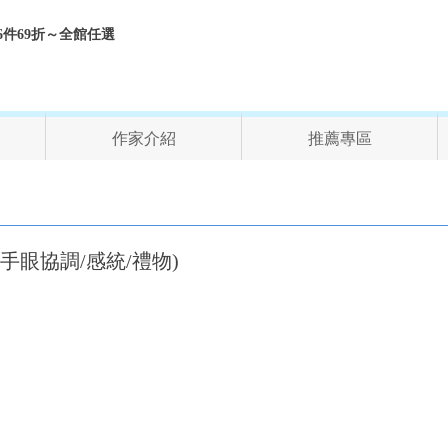
折、6件69折～全館任選
作家介紹
推薦專區
蒙/手眼協調/感統/禮物)