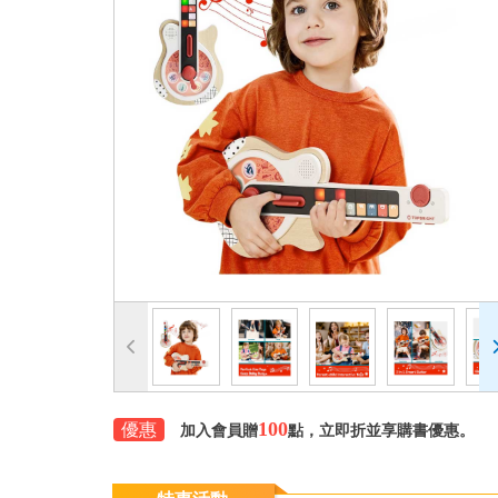
100
優惠
加入會員贈
點，立即折並享購書優惠。