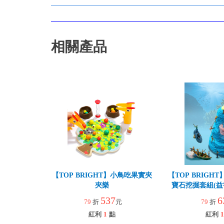
相關產品
【TOP BRIGHT】小鳥吃果實夾
【TOP BRIGH
夾樂
寶石挖掘套組(益
遊/世界三大知
537
6
79
折
元
79
折
紅利
1
點
紅利
1