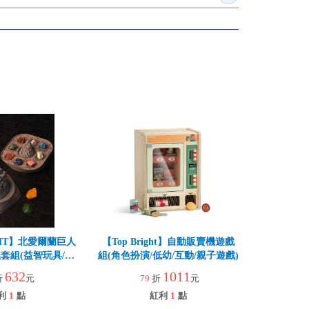
GHT】北愛爾蘭巨人
【Top Bright】自動販賣機遊戲
套組(益智玩具/趣
組(角色扮演/低幼/互動/親子遊戲)
桌遊)
632
1011
折
元
79
折
元
利
1
點
紅利
1
點