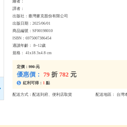
繪者：
譯者：
出版社：
臺灣麥克股份有限公司
出版日期：
2025/06/01
商品編號：
SF00198010
ISBN：
6975007386454
適讀年齡：
8~12歲
規格：
41x18.3x4.8 cm
定價：
990 元
優惠價：
79
折
782
元
紅利可得：
1
點
配送方式：配送到府、便利店取貨
配送地區： 台灣