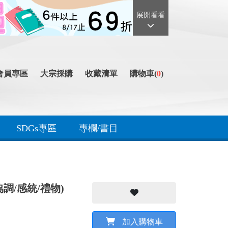
展開看看
會員專區
大宗採購
收藏清單
購物車(
0
)
SDGs專區
專欄/書目
協調/感統/禮物)
加入購物車