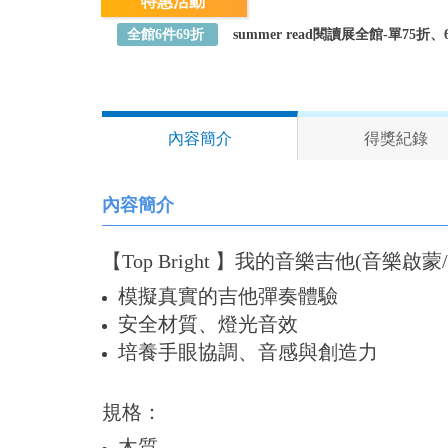
特惠活動
全館6件69折
summer read閱讀展全館-單75
內容簡介
得獎紀錄
內容簡介
【Top Bright 】我的音樂吉他(音樂啟
模擬真實的吉他彈奏體驗
安全材質、燈光音效
培養手眼協調、音感與創造力
規格：
木質