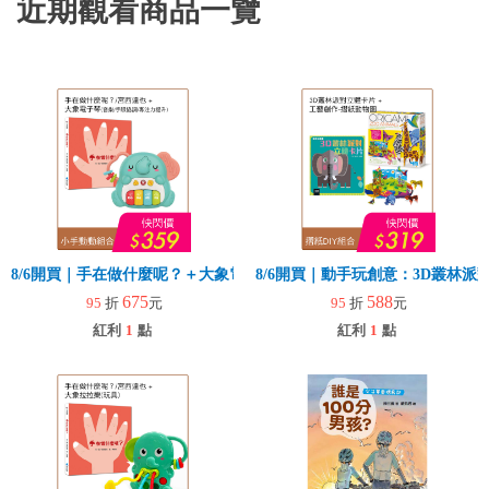
近期觀看商品一覽
8/6開買｜手在做什麼呢？＋大象電子琴
8/6開買｜動手玩創意：3D叢林
675
588
95
折
元
95
折
元
紅利
1
點
紅利
1
點