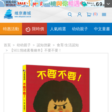
(
0
)
特惠活動
限時價
人氣精選
幼幼親子
中文童書
首頁
幼幼親子
認知啓蒙
食育/生活認知
【SEL情緒素養繪本】不要不要！