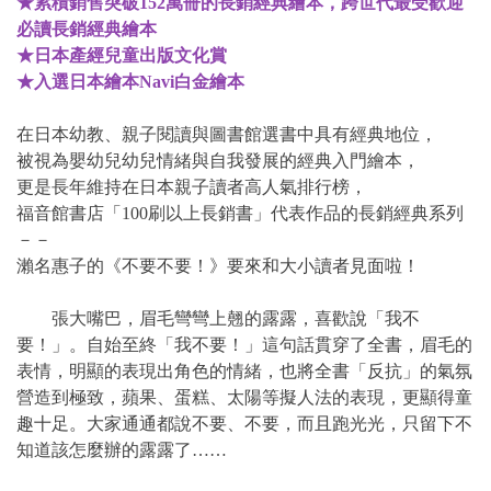
★累積銷售突破152萬冊的長銷經典繪本，跨世代最受歡迎
必讀長銷經典繪本
★日本產經兒童出版文化賞
★入選日本繪本Navi白金繪本
在日本幼教、親子閱讀與圖書館選書中具有經典地位，
被視為嬰幼兒幼兒情緒與自我發展的經典入門繪本，
更是長年維持在日本親子讀者高人氣排行榜，
福音館書店「100刷以上長銷書」代表作品的長銷經典系列
－－
瀨名惠子的《不要不要！》要來和大小讀者見面啦！
張大嘴巴，眉毛彎彎上翹的露露，喜歡說「我不
要！」。自始至終「我不要！」這句話貫穿了全書，眉毛的
表情，明顯的表現出角色的情緒，也將全書「反抗」的氣氛
營造到極致，蘋果、蛋糕、太陽等擬人法的表現，更顯得童
趣十足。大家通通都說不要、不要，而且跑光光，只留下不
知道該怎麼辦的露露了……