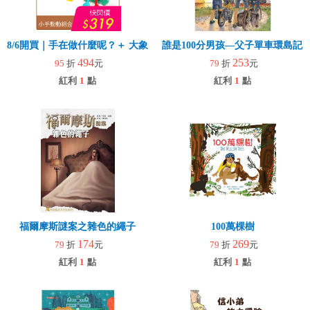
8/6開買｜手在做什麼呢？＋ 大象拉拉樂(玩具)
誰是100分男孩—父子單車環島記
494
253
95
折
元
79
折
元
紅利
1
點
紅利
1
點
福爾摩斯謎案之雜色的繩子
100萬棵樹
174
269
79
折
元
79
折
元
紅利
1
點
紅利
1
點