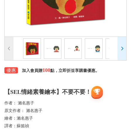
100
優惠
加入會員贈
點，立即折並享購書優惠。
【SEL情緒素養繪本】不要不要！
作者：
瀨名惠子
原文作者：
瀨名惠子
繪者：
瀨名惠子
譯者：
蘇懿禎