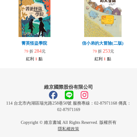
菁英怪盜學院
信小弟的大冒險(二版)
284
253
79
折
元
79
折
元
紅利
1
點
紅利
1
點
維京國際股份有限公司
114 台北市內湖區瑞光路258巷50號 服務專線：02-87971168 傳真：
02-87971169
Copyright © 維京書城 All Rights Reserved. 版權所有
隱私權政策