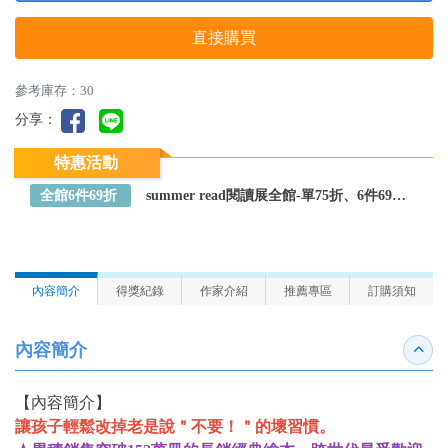
直接購買
參考庫存：30
分享：
特惠活動
全館6件69折
summer read閱讀展全館-單75折、6件69折～全館任選
內容簡介
得獎紀錄
作家介紹
推薦專區
訂購須知
內容簡介
收合
【內容簡介】
讓孩子輕鬆改掉老是說＂不要！＂的壞習慣。