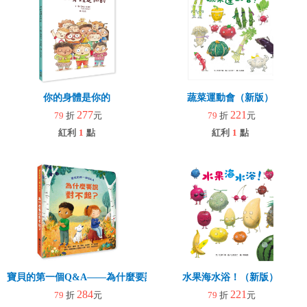
你的身體是你的
蔬菜運動會（新版）
277
221
79
折
元
79
折
元
紅利
1
點
紅利
1
點
寶貝的第一個Q&A――為什麼要說對不起？
水果海水浴！（新版）
284
221
79
折
元
79
折
元