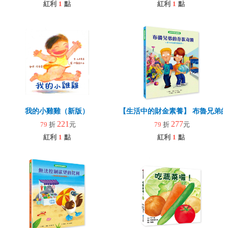
紅利
1
點
紅利
1
點
我的小雞雞（新版）
【生活中的財金素養】 布魯兄弟的
221
277
79
折
元
79
折
元
紅利
1
點
紅利
1
點