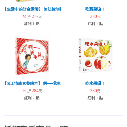
【生活中的財金素養】 無法控制欲望的比利：我真的真的好想買
吃蔬菜囉！
277
380
79
折
元
元
紅利
1
點
紅利
1
點
【SEL情緒素養繪本】 啊──我生氣了！(二版)
吃水果囉！
284
380
79
折
元
元
紅利
2
點
紅利
1
點