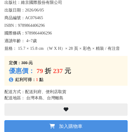
出版社：
維京國際股份有限公司
出版日期：
2026/06/05
商品編號：
AC076465
ISBN：
9789864406296
國際條碼：
9789864406296
適讀年齡：
4~7歲
規格：
15.7 × 15.8 cm （W X H）× 28 頁 × 彩色 × 精裝 / 有注音
定價：
300 元
優惠價：
79
折
237
元
紅利可得：
1
點
配送方式：配送到府、便利店取貨
配送地區： 台灣本島、台灣離島
加入購物車