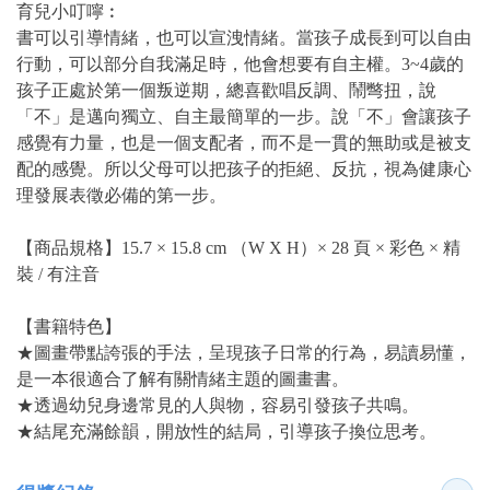
育兒小叮嚀︰
書可以引導情緒，也可以宣洩情緒。當孩子成長到可以自由
行動，可以部分自我滿足時，他會想要有自主權。3~4歲的
孩子正處於第一個叛逆期，總喜歡唱反調、鬧彆扭，說
「不」是邁向獨立、自主最簡單的一步。說「不」會讓孩子
感覺有力量，也是一個支配者，而不是一貫的無助或是被支
配的感覺。所以父母可以把孩子的拒絕、反抗，視為健康心
理發展表徵必備的第一步。
【商品規格】15.7 × 15.8 cm （W X H）× 28 頁 × 彩色 × 精
裝 / 有注音
【書籍特色】
★圖畫帶點誇張的手法，呈現孩子日常的行為，易讀易懂，
是一本很適合了解有關情緒主題的圖畫書。
★透過幼兒身邊常見的人與物，容易引發孩子共鳴。
★結尾充滿餘韻，開放性的結局，引導孩子換位思考。