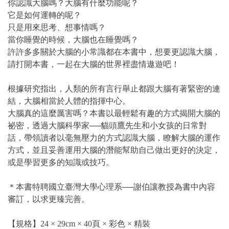
你認識大腦嗎？大腦有什麼功能呢？
它是如何運轉的呢？
只是用來思考、想事情嗎？
當你睡覺的時候，大腦也在睡覺嗎？
許許多多關於大腦的小常識都在本書中，想要更認識大腦，
請打開本書，一起在大腦的世界裡盡情遨遊吧！
根據研究指出，人類的所有言行舉止都跟大腦有著緊密的連
結，大腦相當於人體的指揮中心。
大腦真的這麼厲害嗎？本書以最輕鬆有趣的方式揭開大腦的
祕密，透過大腦科學家──貓頭鷹先生和小女孩的日常對
話，帶領讀者以毫無壓力的方式認識大腦，瞭解大腦的運作
方式，並且妥善運用大腦的潛能幫助自己做出更好的決定，
或是學習更多的知識或技巧。
＊本書特聘國立臺灣大學心理系──謝伯讓教授為書中內容
審訂，以求更臻完善。
【規格】24 × 29cm × 40頁 × 彩色 × 精裝