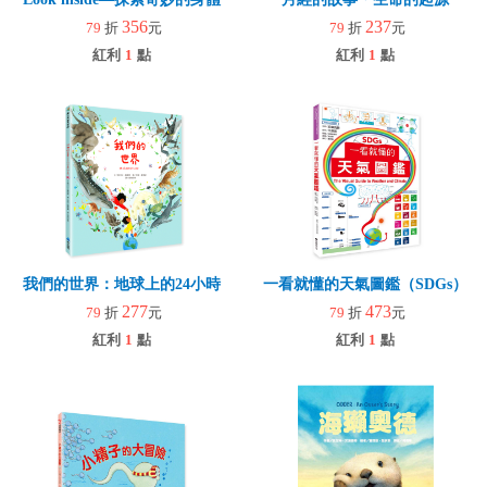
356
237
79
折
元
79
折
元
紅利
1
點
紅利
1
點
我們的世界：地球上的24小時
一看就懂的天氣圖鑑（SDGs）
277
473
79
折
元
79
折
元
紅利
1
點
紅利
1
點