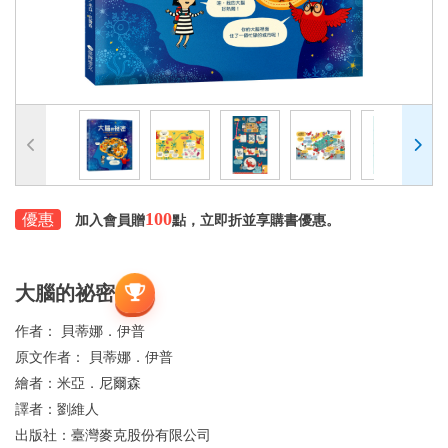
100
優惠
加入會員贈
點，立即折並享購書優惠。
大腦的祕密
作者：
貝蒂娜．伊普
原文作者：
貝蒂娜．伊普
繪者：
米亞．尼爾森
譯者：
劉維人
出版社：
臺灣麥克股份有限公司