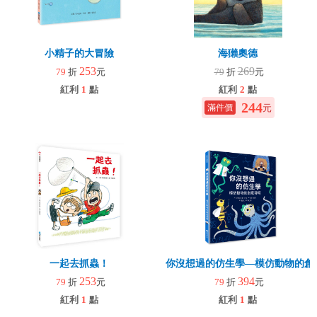
小精子的大冒險
海獺奧德
253
269
79
折
元
79
折
元
紅利
1
點
紅利
2
點
244
元
一起去抓蟲！
你沒想過的仿生學—模仿動物的創
253
394
79
折
元
79
折
元
紅利
1
點
紅利
1
點