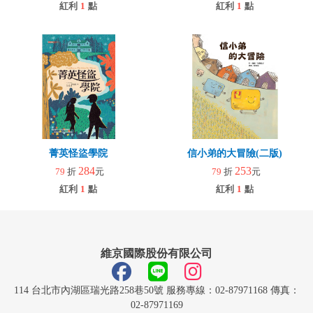
紅利
1
點
紅利
1
點
菁英怪盜學院
信小弟的大冒險(二版)
284
253
79
折
元
79
折
元
紅利
1
點
紅利
1
點
維京國際股份有限公司
114 台北市內湖區瑞光路258巷50號 服務專線：02-87971168 傳真：
02-87971169