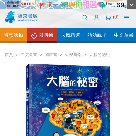
(
0
)
特惠活動
限時價
人氣精選
幼幼親子
中文童書
首頁
中文童書
圖畫書
科學自然
大腦的祕密