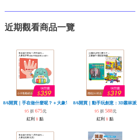
近期觀看商品一覽
8/6開買｜手在做什麼呢？＋大象電子琴
8/6開買｜動手玩創意：3D叢林
675
588
95
折
元
95
折
元
紅利
1
點
紅利
1
點