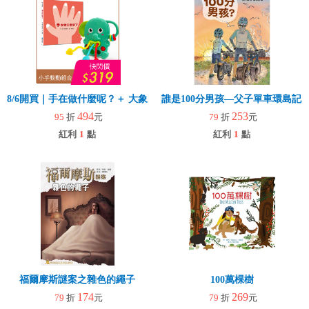
8/6開買｜手在做什麼呢？＋ 大象拉拉樂(玩具)
誰是100分男孩—父子單車環島記
494
253
95
折
元
79
折
元
紅利
1
點
紅利
1
點
福爾摩斯謎案之雜色的繩子
100萬棵樹
174
269
79
折
元
79
折
元