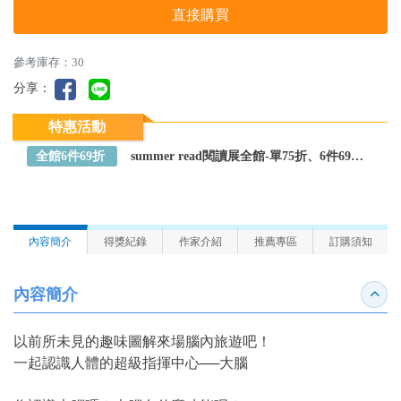
直接購買
參考庫存：30
分享：
特惠活動
全館6件69折
summer read閱讀展全館-單75折、6件69折～全館任選
內容簡介
得獎紀錄
作家介紹
推薦專區
訂購須知
內容簡介
收合
以前所未見的趣味圖解來場腦內旅遊吧！
一起認識人體的超級指揮中心──大腦