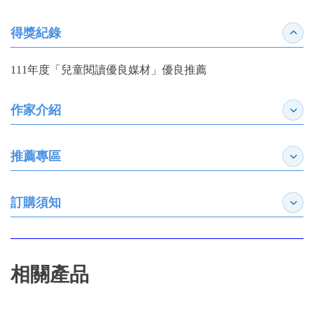
得獎紀錄
收合
111年度「兒童閱讀優良媒材」優良推薦
作家介紹
展開
推薦專區
展開
訂購須知
展開
相關產品