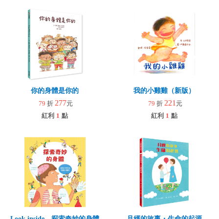
你的身體是你的
我的小雞雞（新版）
277
221
79
折
元
79
折
元
紅利
1
點
紅利
1
點
Look inside—探索奇妙的身體
月經的故事・生命的起源