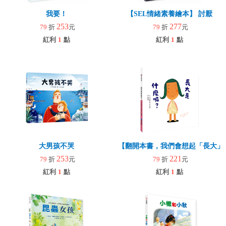
我要！
【SEL情緒素養繪本】 討厭
253
277
79
折
元
79
折
元
紅利
1
點
紅利
1
點
大男孩不哭
【翻開本書，我們會想起「長大」
253
221
79
折
元
79
折
元
紅利
1
點
紅利
1
點