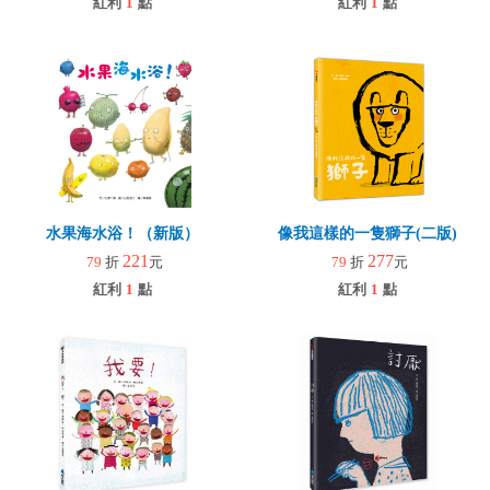
紅利
1
點
紅利
1
點
水果海水浴！（新版）
像我這樣的一隻獅子(二版)
221
277
79
折
元
79
折
元
紅利
1
點
紅利
1
點