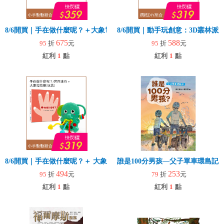
8/6開買｜手在做什麼呢？＋大象電子琴
8/6開買｜動手玩創意：3D叢林
675
588
95
折
元
95
折
元
紅利
1
點
紅利
1
點
8/6開買｜手在做什麼呢？＋ 大象拉拉樂(玩具)
誰是100分男孩—父子單車環島記
494
253
95
折
元
79
折
元
紅利
1
點
紅利
1
點