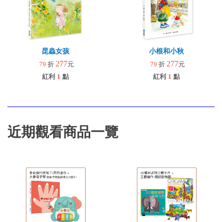
昆蟲女孩
小根和小秋
277
277
79
折
元
79
折
元
紅利
1
點
紅利
1
點
近期觀看商品一覽