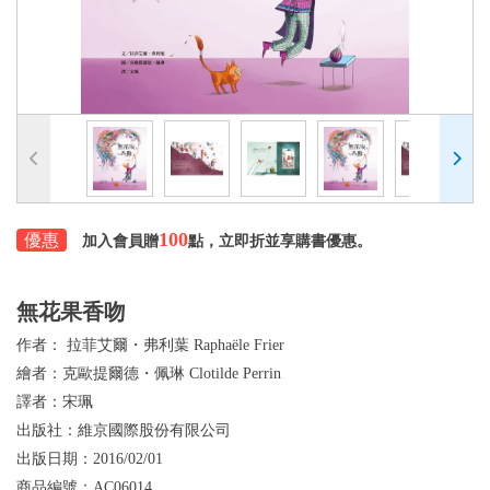
100
優惠
加入會員贈
點，立即折並享購書優惠。
無花果香吻
作者：
拉菲艾爾・弗利葉 Raphaële Frier
繪者：
克歐提爾德・佩琳 Clotilde Perrin
譯者：
宋珮
出版社：
維京國際股份有限公司
出版日期：
2016/02/01
商品編號：
AC06014