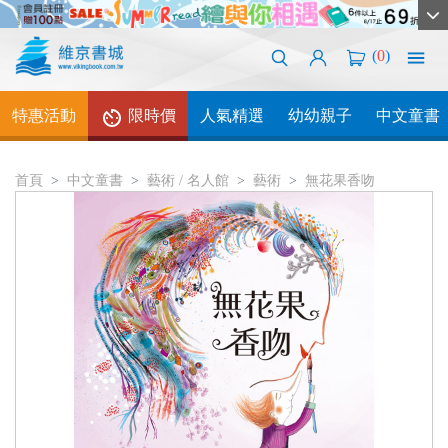
(
0
)
特惠活動
限時價
人氣精選
幼幼親子
中文童書
首頁
中文童書
藝術 / 名人館
藝術
無花果香吻