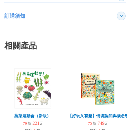
訂購須知
展開
相關產品
蔬菜運動會（新版）
【好玩又有趣】情境認知與慨念學習
221
749
79
折
元
75
折
元