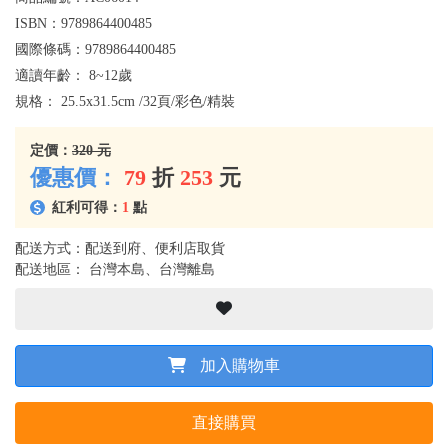
ISBN：
9789864400485
國際條碼：
9789864400485
適讀年齡：
8~12歲
規格：
25.5x31.5cm /32頁/彩色/精裝
定價：
320 元
優惠價：
79
折
253
元
紅利可得：
1
點
配送方式：配送到府、便利店取貨
配送地區： 台灣本島、台灣離島
加入購物車
直接購買