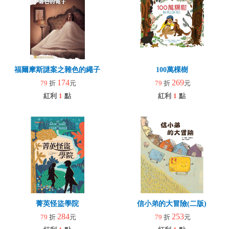
福爾摩斯謎案之雜色的繩子
100萬棵樹
174
269
79
折
元
79
折
元
紅利
1
點
紅利
1
點
菁英怪盜學院
信小弟的大冒險(二版)
284
253
79
折
元
79
折
元