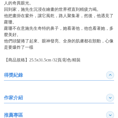
人的奇異眼光。
回到家，施先生沉浸在繪畫的世界裡直到精疲力竭。
他把畫掛在窗外，讓它風乾，路人聚集著，然後，他遇見了
蘿珊。
蘿珊不在意施先生奇特的鼻子，她看著他，他也看著她，多
麼美好。
他們頭髮捲了起來、眼神發亮、全身的肌膚都在顫動，心像
是要爆炸了一樣
【商品規格】25.5x31.5cm /32頁/彩色/精裝
得獎紀錄
收合
作家介紹
展開
推薦專區
展開