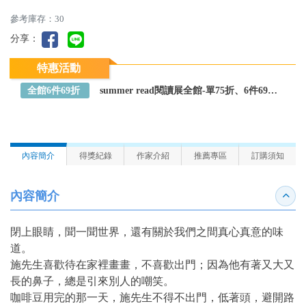
參考庫存：30
分享：
特惠活動
全館6件69折
summer read閱讀展全館-單75折、6件69折～全館任選
內容簡介
得獎紀錄
作家介紹
推薦專區
訂購須知
內容簡介
收合
閉上眼睛，聞一聞世界，還有關於我們之間真心真意的味
道。
施先生喜歡待在家裡畫畫，不喜歡出門；因為他有著又大又
長的鼻子，總是引來別人的嘲笑。
咖啡豆用完的那一天，施先生不得不出門，低著頭，避開路