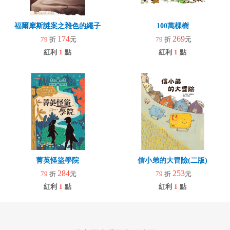
福爾摩斯謎案之雜色的繩子
100萬棵樹
174
269
79
折
元
79
折
元
紅利
1
點
紅利
1
點
菁英怪盜學院
信小弟的大冒險(二版)
284
253
79
折
元
79
折
元
紅利
1
點
紅利
1
點