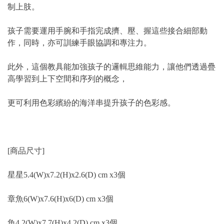
制上肢。
孩子需要運用手腕和手指完成擠、壓、握這些接合細部動
作，同時，亦可訓練手眼協調和專注力。
此外，這個教具能加強孩子的邏輯思維能力，讓他們透過疊
高學習到上下空間和序列的概念，
更可利用色彩繽紛的海洋串提升孩子的色彩感。
[商品尺寸]
星星5.4(W)x7.2(H)x2.6(D) cm x3個
章魚6(W)x7.6(H)x6(D) cm x3個
魚4.2(W)x7.7(H)x4.2(D) cm x3個