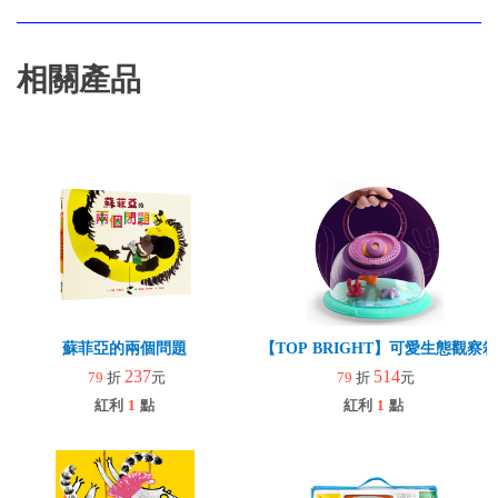
相關產品
蘇菲亞的兩個問題
【TOP BRIGHT】可愛生態觀察箱
237
514
79
折
元
79
折
元
紅利
1
點
紅利
1
點