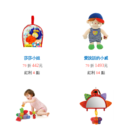
莎莎小姐
愛說話的小威
442
1493
79
折
元
79
折
元
紅利
4
點
紅利
14
點