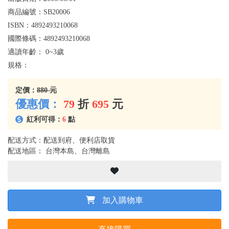
商品編號：
SB20006
ISBN：
4892493210068
國際條碼：
4892493210068
適讀年齡：
0~3歲
規格：
定價：
880 元
優惠價：
79
折
695
元
紅利可得：
6
點
配送方式：配送到府、便利店取貨
配送地區： 台灣本島、台灣離島
加入購物車