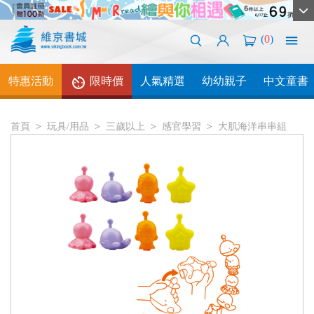
(
0
)
特惠活動
限時價
人氣精選
幼幼親子
中文童書
首頁
玩具/用品
三歲以上
感官學習
大肌海洋串串組