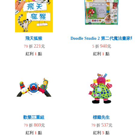
飛天狐猴
Doodle Studio 2 第二代魔法畫
221
940
79
折
元
5
折
元
紅利
1
點
紅利
1
點
歡樂三重組
標籤先生
869
537
79
折
元
79
折
元
紅利
1
點
紅利
5
點