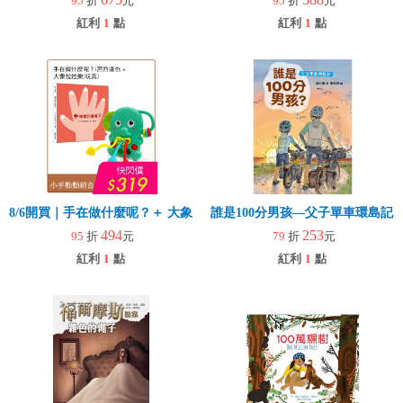
95
折
元
95
折
元
紅利
1
點
紅利
1
點
8/6開買｜手在做什麼呢？＋ 大象拉拉樂(玩具)
誰是100分男孩—父子單車環島記
494
253
95
折
元
79
折
元
紅利
1
點
紅利
1
點