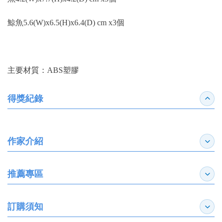
鯨魚5.6(W)x6.5(H)x6.4(D) cm x3個
主要材質：ABS塑膠
得獎紀錄
收合
作家介紹
展開
推薦專區
展開
訂購須知
展開