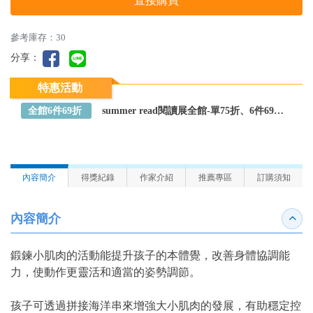
直接購買
參考庫存：30
分享：
特惠活動
全館6件69折
summer read閱讀展全館-單75折、6件69折～全館任選
內容簡介
得獎紀錄
作家介紹
推薦專區
訂購須知
內容簡介
收合
鍛鍊小肌肉的活動能提升孩子的本體覺，改善身體協調能
力，使動作更靈活和適當的姿勢調節。
孩子可透過拼接海洋串來增強大小肌肉的發展，有助穩定控