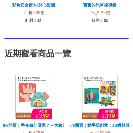
彩色安全積木:開心樂園
寶寶的汽車後視鏡
988
798
79
折
元
79
折
元
紅利
1
點
紅利
7
點
近期觀看商品一覽
8/6開買｜手在做什麼呢？＋大象電子琴
8/6開買｜動手玩創意：3D叢林
675
588