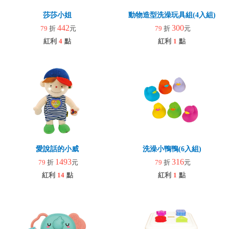
莎莎小姐
動物造型洗澡玩具組(4入組)
442
300
79
折
元
79
折
元
紅利
4
點
紅利
1
點
愛說話的小威
洗澡小鴨鴨(6入組)
1493
316
79
折
元
79
折
元
紅利
14
點
紅利
1
點