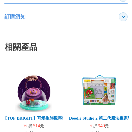
訂購須知
展開
相關產品
【TOP BRIGHT】可愛生態觀察箱
Doodle Studio 2 第二代魔法畫
514
940
79
折
元
5
折
元