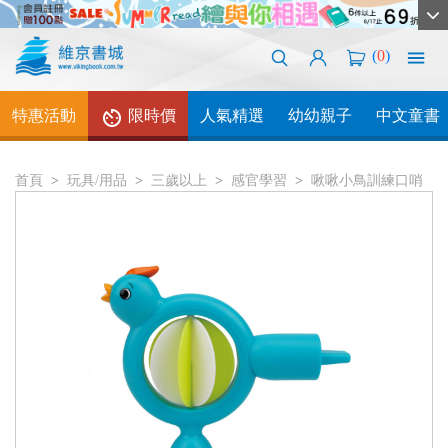
(
0
)
特惠活動
限時價
人氣精選
幼幼親子
中文童書
首頁
玩具/用品
三歲以上
感官學習
啾啾小鳥訓練口哨