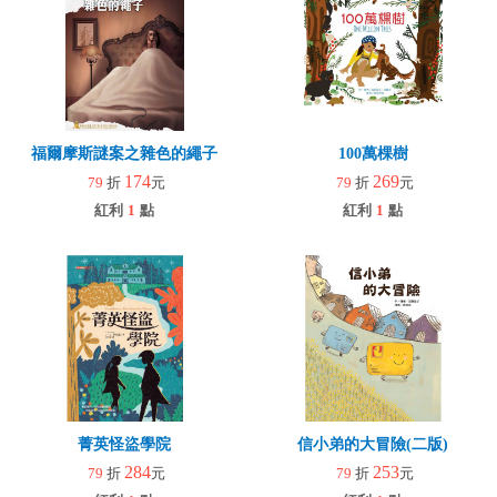
福爾摩斯謎案之雜色的繩子
100萬棵樹
174
269
79
折
元
79
折
元
紅利
1
點
紅利
1
點
菁英怪盜學院
信小弟的大冒險(二版)
284
253
79
折
元
79
折
元