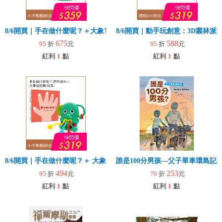
8/6開買｜手在做什麼呢？＋大象電子琴
8/6開買｜動手玩創意：3D叢林
675
588
95
折
元
95
折
元
紅利
1
點
紅利
1
點
8/6開買｜手在做什麼呢？＋ 大象拉拉樂(玩具)
誰是100分男孩—父子單車環島記
494
253
95
折
元
79
折
元
紅利
1
點
紅利
1
點