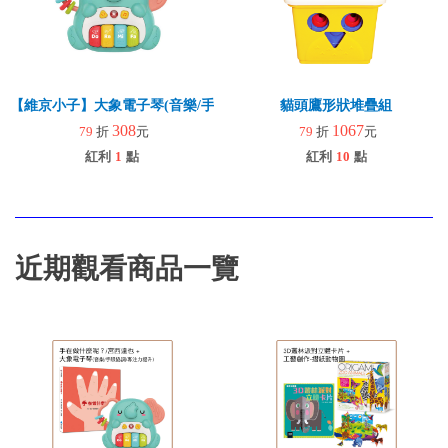
【維京小子】大象電子琴(音樂/手眼協調/專注力提升)
貓頭鷹形狀堆疊組
308
1067
79
折
元
79
折
元
紅利
1
點
紅利
10
點
近期觀看商品一覽