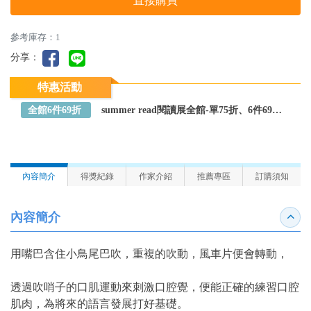
直接購買
參考庫存：1
分享：
特惠活動
全館6件69折
summer read閱讀展全館-單75折、6件69折～全館任選
內容簡介
得獎紀錄
作家介紹
推薦專區
訂購須知
內容簡介
收合
用嘴巴含住小鳥尾巴吹，重複的吹動，風車片便會轉動，
透過吹哨子的口肌運動來刺激口腔覺，便能正確的練習口腔
肌肉，為將來的語言發展打好基礎。