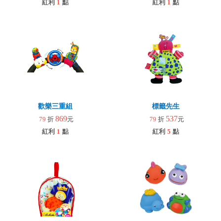
紅利
1
點
紅利
1
點
歡樂三重組
標籤先生
869
537
79
折
元
79
折
元
紅利
1
點
紅利
5
點