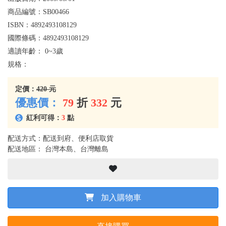
商品編號：
SB00466
ISBN：
4892493108129
國際條碼：
4892493108129
適讀年齡：
0~3歲
規格：
定價：
420 元
優惠價：
79
折
332
元
紅利可得：
3
點
配送方式：配送到府、便利店取貨
配送地區： 台灣本島、台灣離島
加入購物車