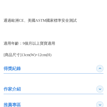
通過歐洲CE、美國ASTM國家標準安全測試
適用年齡：9個月以上寶寶適用
[商品尺寸]13cm(W)×12cm(H)
得獎紀錄
收合
作家介紹
展開
推薦專區
展開