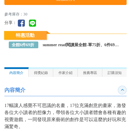
參考庫存：30
分享：
特惠活動
全館6件69折
summer read閱讀展全館-單75折、6件69折～全館任選
內容簡介
得獎紀錄
作家介紹
推薦專區
訂購須知
內容簡介
收合
17幅讓人感覺不可思議的名畫，17位充滿創意的畫家，激發
各位大小讀者的想像力，帶領各位大小讀者體會各種有趣的
視覺遊戲，一同發現原來藝術的創作是可以這麼的好玩和充
滿驚奇。