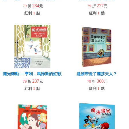
284
277
79
折
元
79
折
元
紅利
1
點
紅利
1
點
隨光轉動──亨利．馬諦斯的虹彩之舞
是誰帶走了麗莎夫人？
237
300
79
折
元
79
折
元
紅利
1
點
紅利
1
點