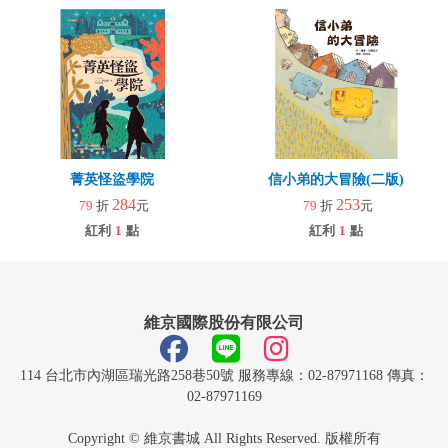
菁英怪盜學院
信小弟的大冒險(二版)
284
253
79
折
元
79
折
元
紅利
1
點
紅利
1
點
維京國際股份有限公司
114 台北市內湖區瑞光路258巷50號 服務專線：02-87971168 傳真：
02-87971169
Copyright © 維京書城 All Rights Reserved. 版權所有