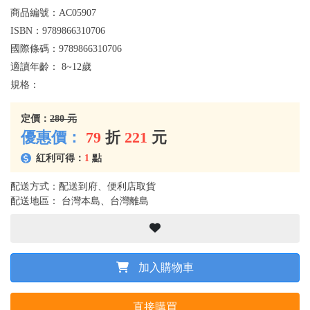
商品編號：
AC05907
ISBN：
9789866310706
國際條碼：
9789866310706
適讀年齡：
8~12歲
規格：
定價：
280 元
優惠價：
79
折
221
元
紅利可得：
1
點
配送方式：配送到府、便利店取貨
配送地區： 台灣本島、台灣離島
加入購物車
直接購買