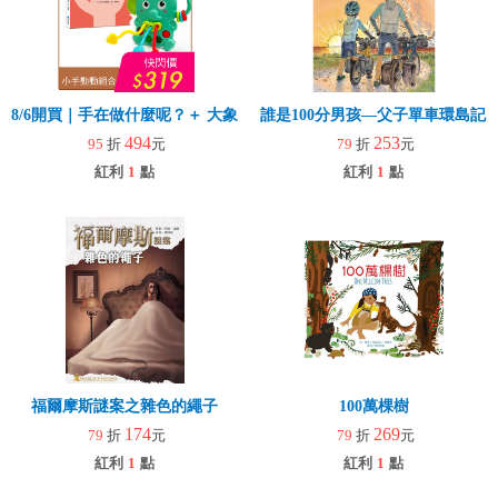
8/6開買｜手在做什麼呢？＋ 大象拉拉樂(玩具)
誰是100分男孩—父子單車環島記
494
253
95
折
元
79
折
元
紅利
1
點
紅利
1
點
福爾摩斯謎案之雜色的繩子
100萬棵樹
174
269
79
折
元
79
折
元
紅利
1
點
紅利
1
點