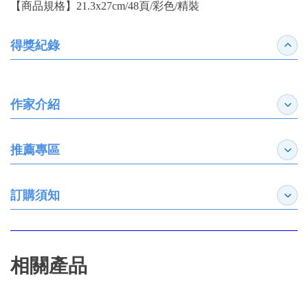
【商品規格】21.3x27cm/48頁/彩色/精裝
得獎紀錄
收合
作家介紹
展開
推薦專區
展開
訂購須知
展開
相關產品