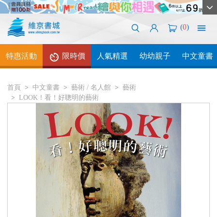
(
0
)
特惠活動
限時價
人氣精選
幼幼親子
中文童書
首頁
中文童書
藝術 / 名人館
藝術
LOOK！看！好聰明的藝術