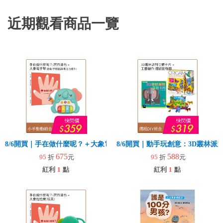
近期觀看商品一覽
8/6開買｜手在做什麼呢？＋大象電子琴
8/6開買｜動手玩創意：3D叢林
675
588
95
折
元
95
折
元
紅利
1
點
紅利
1
點