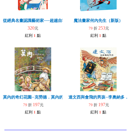
從經典名畫認識藝術家──超越自我的歐姬芙
魔法畫家何內先生（新版）
320
253
元
79
折
元
紅利
1
點
紅利
1
點
莫內的奇幻花園─克勞德．莫內的故事
達文西與會飛的男孩─李奧納多．
197
197
79
折
元
79
折
元
紅利
1
點
紅利
1
點