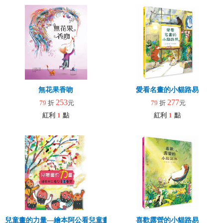
無花果香吻
愛看名畫的小貓路易
253
277
79
折
元
79
折
元
紅利
1
點
紅利
1
點
兒童畫的力量―繪本阿公看兒童畫臺灣
喜歡露營的小貓路易