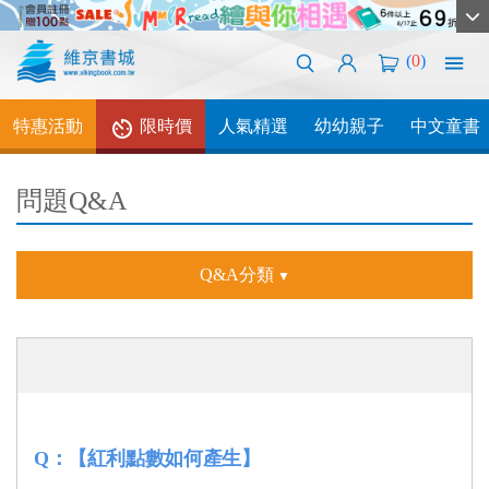
(
0
)
特惠活動
限時價
人氣精選
幼幼親子
中文童書
問題Q&A
Q&A分類
Q：
【紅利點數如何產生】