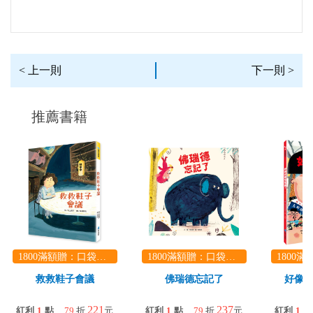
< 上一則
下一則 >
推薦書籍
1800滿額贈：口袋玩具一份（隨機出貨） (summer read)
1800滿額贈：口袋玩具一份（隨機出貨） (summer read)
救救鞋子會議
佛瑞德忘記了
好像
221
237
紅利
1
點
79
折
元
紅利
1
點
79
折
元
紅利
1
點