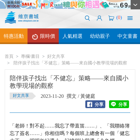
(
0
)
特惠活動
限時價
人氣精選
幼幼親子
中文童書
首頁
專欄/書目
好文共享
陪伴孩子找出「不健忘」策略——來自國小教學現場的觀察
陪伴孩子找出「不健忘」策略——來自國小
教學現場的觀察
好文共享
2023-11-20
撰文 / 黃健庭
「老師！對不起……我忘了帶直笛……」、「我聯絡簿
忘了簽名……」你相信嗎？每個班上總會有一個「健忘