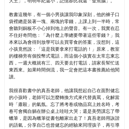
大王」，明明年紀還小，記憶卻比我還「金魚腦」。
教書這幾年，有一個小男孩讓我印象深刻，他的褲子口
袋裡總是裝著一塊、兩塊的零錢，上課上到一半時，常
會聽到銅板不小心掉到地上的聲音。有一次，我實在忍
不住好奇問他：「為什麼上學總要帶著這些零錢？」我
本來以為會得到放學可以去買零食的答案，沒想到，這
小孩竟然說：「這是我要拿來打電話的！」原來，教室
的樓梯旁有個投幣式電話，而這個小孩實在太常忘東忘
西，一週大概就有三、四天要去打電話，請家長幫忙送
東西來。如果時間倒流，我一定會把這本書推薦給他閱
讀。
我很喜歡書中的真吾老師，他讓我想起自己在面對健忘
的小孩時，老師可以怎麼轉換方式來代替責罵，化解當
時「肅殺」的氣氛。忘了將考卷或物品寫上姓名時，考
卷可會獨自躺在辦公桌上哇哇大哭；還是美勞課忘了帶
蠟筆，是因為蠟筆從書包離家出走了！真吾老師用詼諧
的語氣，分享自己也曾健忘的經驗來同理孩子，再引導