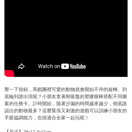
壓一下按鈕，馬戲團裡可愛的動物就會開始不停的旋轉。到
底輪到誰出現呢？小朋友拿著附吸盤的塑膠握棒搭配不同圖
案的任務卡。計時開始，隨著沙漏的時間越來越少，倒底誰
認出的動物最多？這麼緊張又刺激的遊戲可以訓練小朋友的
手眼協調能力，也很適合全家一起玩呢！
【尺寸】28x17.3x15cm