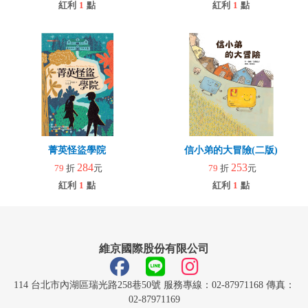
紅利
1
點
紅利
1
點
菁英怪盜學院
信小弟的大冒險(二版)
284
253
79
折
元
79
折
元
紅利
1
點
紅利
1
點
維京國際股份有限公司
114 台北市內湖區瑞光路258巷50號 服務專線：02-87971168 傳真：
02-87971169