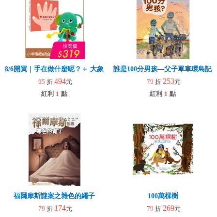
8/6開買｜手在做什麼呢？＋ 大象拉拉樂(玩具)
誰是100分男孩—父子單車環島記
494
253
95
折
元
79
折
元
紅利
1
點
紅利
1
點
福爾摩斯謎案之雜色的繩子
100萬棵樹
174
269
79
折
元
79
折
元