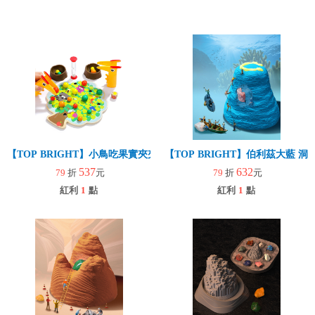
【TOP BRIGHT】小鳥吃果實夾夾樂
【TOP BRIGHT】伯利茲大藍
537
632
79
折
元
79
折
元
紅利
1
點
紅利
1
點