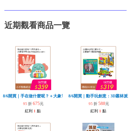
近期觀看商品一覽
8/6開買｜手在做什麼呢？＋大象電子琴
8/6開買｜動手玩創意：3D叢林
675
588
95
折
元
95
折
元
紅利
1
點
紅利
1
點