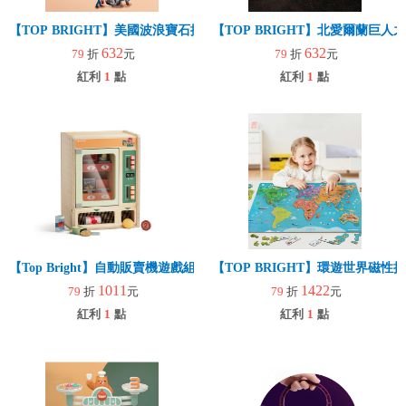
【TOP BRIGHT】美國波浪寶石挖掘套組(益智玩具/趣味桌遊/世界三
【TOP BRIGHT】北愛爾蘭巨人
632
632
79
折
元
79
折
元
紅利
1
點
紅利
1
點
【Top Bright】自動販賣機遊戲組(角色扮演/低幼/互動/親子遊戲)
【TOP BRIGHT】環遊世界磁性
1011
1422
79
折
元
79
折
元
紅利
1
點
紅利
1
點