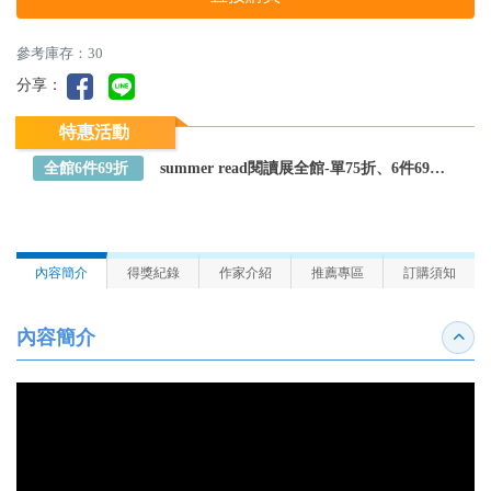
參考庫存：30
分享：
特惠活動
全館6件69折
summer read閱讀展全館-單75折、6件69折～全館任選
內容簡介
得獎紀錄
作家介紹
推薦專區
訂購須知
內容簡介
收合