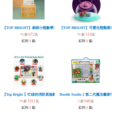
【TOP BRIGHT】廚師小熊數學天秤遊戲組
【TOP BRIGHT】可愛生態觀察箱
672
514
79
折
元
79
折
元
紅利
1
點
紅利
1
點
【Top Bright 】忙碌的消防員遊戲組(認知啟蒙/手眼協調/感統/禮物/角
Doodle Studio 2 第二代魔法畫
1011
940
79
折
元
5
折
元
紅利
1
點
紅利
1
點