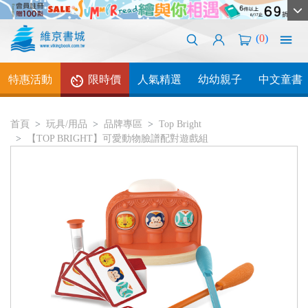
(
0
)
特惠活動
限時價
人氣精選
幼幼親子
中文童書
首頁
玩具/用品
品牌專區
Top Bright
【TOP BRIGHT】可愛動物臉譜配對遊戲組