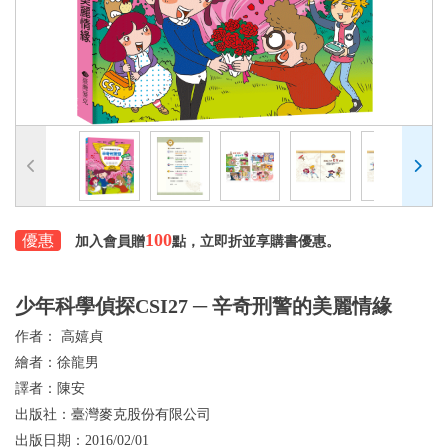
100
優惠
加入會員贈
點，立即折並享購書優惠。
少年科學偵探CSI27 ─ 辛奇刑警的美麗情緣
作者：
高嬉貞
繪者：
徐龍男
譯者：
陳安
出版社：
臺灣麥克股份有限公司
出版日期：
2016/02/01