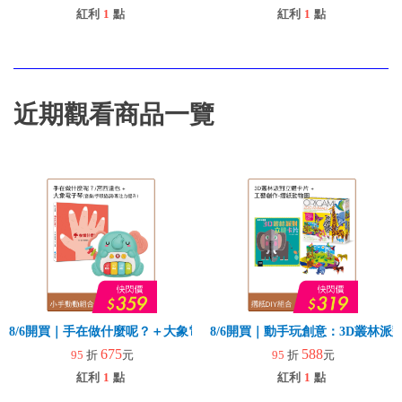
紅利
1
點
紅利
1
點
近期觀看商品一覽
8/6開買｜手在做什麼呢？＋大象電子琴
8/6開買｜動手玩創意：3D叢林
675
588
95
折
元
95
折
元
紅利
1
點
紅利
1
點