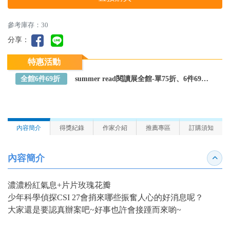
參考庫存：30
分享：
特惠活動
全館6件69折
summer read閱讀展全館-單75折、6件69折～全館任選
內容簡介
得獎紀錄
作家介紹
推薦專區
訂購須知
內容簡介
收合
濃濃粉紅氣息+片片玫瑰花瓣
少年科學偵探CSI 27會捎來哪些振奮人心的好消息呢？
大家還是要認真辦案吧~好事也許會接踵而來喲~