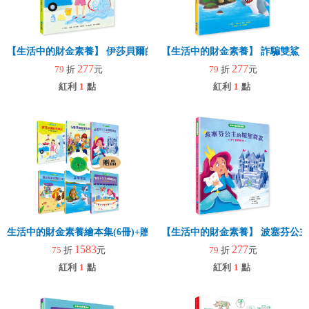
【生活中的財金素養】 伊莎貝爾的洗車店：小錢變大錢的魔法
【生活中的財金素養】 詐騙雙鯊
277
277
79
折
元
79
折
元
紅利
1
點
紅利
1
點
生活中的財金素養繪本集(6冊)+贈零錢包（隨機）
【生活中的財金素養】 波塞芬公
1583
277
75
折
元
79
折
元
紅利
1
點
紅利
1
點