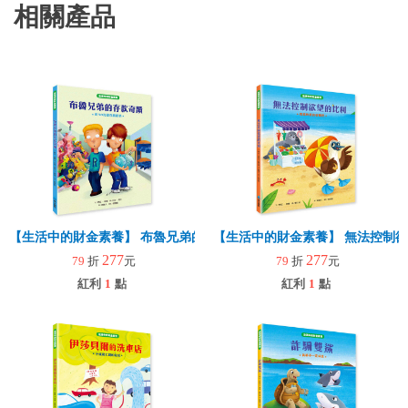
相關產品
【生活中的財金素養】 布魯兄弟的存款奇蹟：用30元變百萬富翁
【生活中的財金素養】 無法控制
277
277
79
折
元
79
折
元
紅利
1
點
紅利
1
點