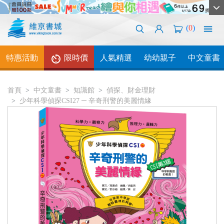
(
0
)
特惠活動
限時價
人氣精選
幼幼親子
中文童書
首頁
中文童書
知識館
偵探、財金理財
少年科學偵探CSI27 ─ 辛奇刑警的美麗情緣