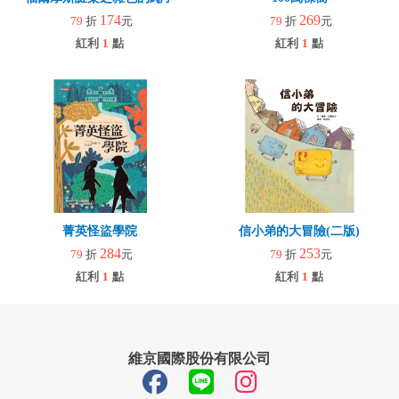
174
269
79
折
元
79
折
元
紅利
1
點
紅利
1
點
菁英怪盜學院
信小弟的大冒險(二版)
284
253
79
折
元
79
折
元
紅利
1
點
紅利
1
點
維京國際股份有限公司