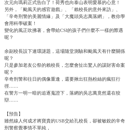
次元向瑪莉正式告白了！荷秀也向泰山表明愛慕的心意！
另外，「颱風天的感官遊戲」、「賴校長的意外來訪」、
「辛奇刑警的美麗情緣」及「大魔頭吳志萬落網」，教你學
會用科學破案！
變化的風正吹拂著，會帶給CSI的孩子們什麼不一樣的際遇
呢？
余副校長設下連環謎題，這場隨堂測驗和颱風天有什麼關係
呢？
只是參加老友公祭的賴校長，怎麼會扯出驚人的謀財害命案
呢？
辛奇刑警和往日的偶像重逢，還要揪出狂熱粉絲的瘋狂行
徑……
在警方一明一暗的追逐蒐證下，落網的吳志萬竟然還在狡
辯……
【預告】
雖然線人何成才將寶貴的USB交給孔校長，卻被敏銳的辛奇
刑警察覺事情不單純，