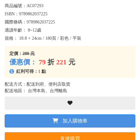
商品編號：
AC07293
ISBN：
9789862037225
國際條碼：
9789862037225
適讀年齡：
8~12歲
規格：
18.8 × 24cm / 180頁 / 彩色 / 平裝
定價：
280 元
優惠價：
79
折
221
元
紅利可得：
1
點
配送方式：配送到府、便利店取貨
配送地區： 台灣本島、台灣離島
加入購物車
直接購買