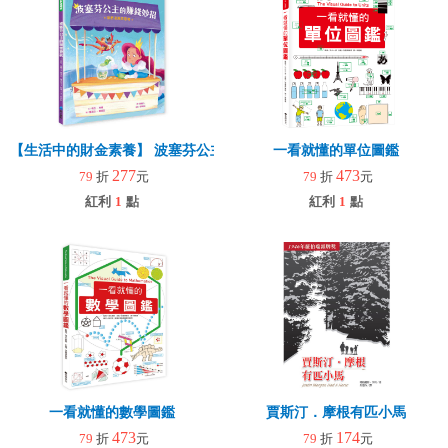
【生活中的財金素養】 波塞芬公主的賺錢妙招：消費須再三思考
一看就懂的單位圖鑑
277
473
79
折
元
79
折
元
紅利
1
點
紅利
1
點
一看就懂的數學圖鑑
賈斯汀．摩根有匹小馬
473
174
79
折
元
79
折
元