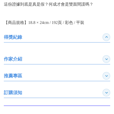
這份證據到底是真是假？何成才會是雙面間諜嗎？
【商品規格】18.8 × 24cm / 192頁 / 彩色 / 平裝
得獎紀錄
收合
作家介紹
展開
推薦專區
展開
訂購須知
展開