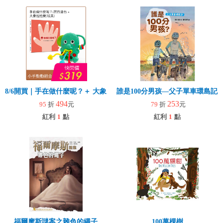
8/6開買｜手在做什麼呢？＋ 大象拉拉樂(玩具)
誰是100分男孩—父子單車環島記
494
253
95
折
元
79
折
元
紅利
1
點
紅利
1
點
福爾摩斯謎案之雜色的繩子
100萬棵樹