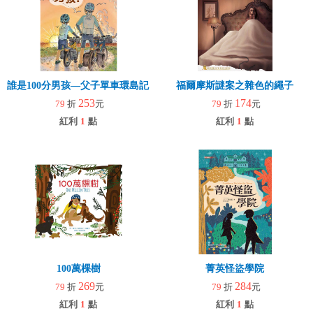
誰是100分男孩—父子單車環島記（二版）
福爾摩斯謎案之雜色的繩子
253
174
79
折
元
79
折
元
紅利
1
點
紅利
1
點
100萬棵樹
菁英怪盜學院
269
284
79
折
元
79
折
元
紅利
1
點
紅利
1
點