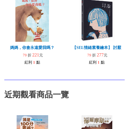
媽媽，你會永遠愛我嗎？
【SEL情緒素養繪本】 討厭
221
277
79
折
元
79
折
元
紅利
1
點
紅利
1
點
近期觀看商品一覽