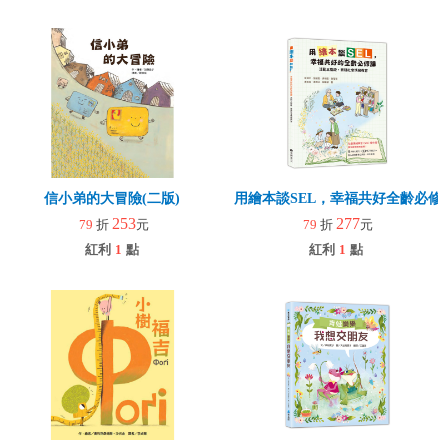
信小弟的大冒險(二版)
用繪本談SEL，幸福共好全齡必修
253
277
79
折
元
79
折
元
紅利
1
點
紅利
1
點