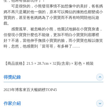
生，他將有個新玩伴了！
可是很快的，小熊發現事情不如想像中的美好，爸爸媽
媽不再只是屬於他一個的，原本可以獨佔的擁抱也都變成小
寶寶的，甚至爸爸媽媽為了小寶寶而不再有時間陪他玩遊
戲。
感覺孤單、被忽略的小熊，他嘗試地躺在小寶寶身邊，
但發現小寶寶什麼也不能做，更加不明白小寶寶到底哪裡
好？不過，當他伸手撫摸小寶寶的臉，而小寶寶也報以微笑
時，忽然，他感覺到「當哥哥」有多棒了……
【商品規格】21.5 × 28.7cm × 32頁(含扉) × 彩色 × 精裝
得獎紀錄
收合
2023年博客來百大暢銷榜TOP45
作家介紹
展開