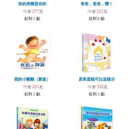
你的身體是你的
爸爸，爸爸，變！
277
221
79
折
元
79
折
元
紅利
1
點
紅利
0
點
我的小雞雞（新版）
原來蛋糕可以這樣分
221
332
79
折
元
79
折
元
紅利
1
點
紅利
1
點