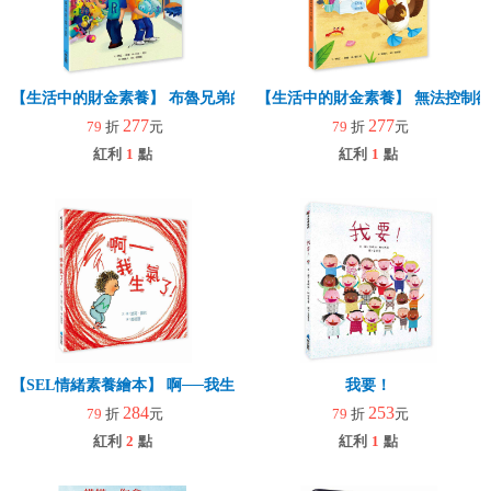
【生活中的財金素養】 布魯兄弟的存款奇蹟：用30元變百萬富翁
【生活中的財金素養】 無法控制
277
277
79
折
元
79
折
元
紅利
1
點
紅利
1
點
【SEL情緒素養繪本】 啊──我生氣了！(二版)
我要！
284
253
79
折
元
79
折
元
紅利
2
點
紅利
1
點