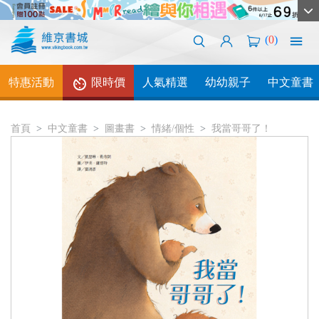
(
0
)
特惠活動
限時價
人氣精選
幼幼親子
中文童書
首頁
中文童書
圖畫書
情緒/個性
我當哥哥了！