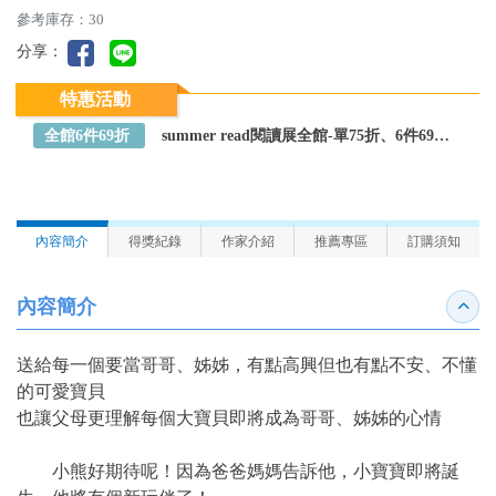
參考庫存：30
分享：
特惠活動
全館6件69折
summer read閱讀展全館-單75折、6件69折～全館任選
內容簡介
得獎紀錄
作家介紹
推薦專區
訂購須知
內容簡介
收合
送給每一個要當哥哥、姊姊，有點高興但也有點不安、不懂
的可愛寶貝
也讓父母更理解每個大寶貝即將成為哥哥、姊姊的心情
小熊好期待呢！因為爸爸媽媽告訴他，小寶寶即將誕