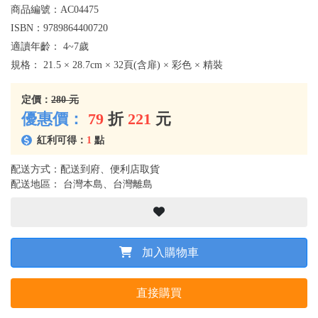
商品編號：
AC04475
ISBN：
9789864400720
適讀年齡：
4~7歲
規格：
21.5 × 28.7cm × 32頁(含扉) × 彩色 × 精裝
定價：
280 元
優惠價：
79
折
221
元
紅利可得：
1
點
配送方式：配送到府、便利店取貨
配送地區： 台灣本島、台灣離島
加入購物車
直接購買