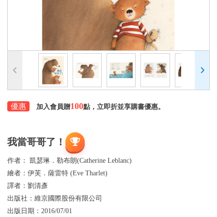
100
優惠
加入會員贈
點，立即折並享購書優惠。
我當哥哥了！
作者：
凱瑟琳．勒布朗(Catherine Leblanc)
繪者：
伊芙．薩雷特 (Eve Tharlet)
譯者：
劉清彥
出版社：
維京國際股份有限公司
出版日期：
2016/07/01