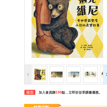
100
優惠
加入會員贈
點，立即折並享購書優惠。