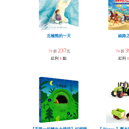
北極熊的一天
絲路
237
3
79
折
元
79
折
紅利
1
點
紅利
1