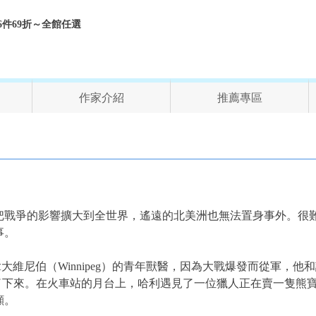
折、6件69折～全館任選
作家介紹
推薦專區
把戰爭的影響擴大到全世界，遙遠的北美洲也無法置身事外。很
事。
來自加拿大維尼伯（Winnipeg）的青年獸醫，因為大戰爆發而從
r）才停了下來。在火車站的月台上，哈利遇見了一位獵人正在賣一隻熊
顧。