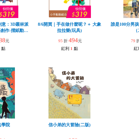
創意：3D叢林派
8/6開買｜手在做什麼呢？＋ 大象
誰是100分男
創作-摺紙動物
拉拉樂(玩具)
（
88
494
元
95
折
元
79
點
紅利
1
點
紅
盜學院
信小弟的大冒險(二版)