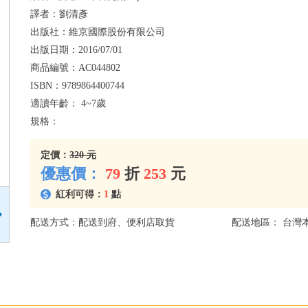
譯者：
劉清彥
出版社：
維京國際股份有限公司
出版日期：
2016/07/01
商品編號：
AC044802
ISBN：
9789864400744
適讀年齡：
4~7歲
規格：
定價：
320 元
優惠價：
79
折
253
元
紅利可得：
1
點
配送方式：配送到府、便利店取貨
配送地區： 台灣