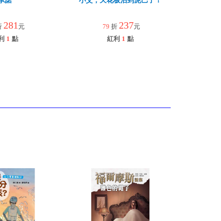
承諾
小艾，天花板沾到泥巴了！
281
237
折
元
79
折
元
利
1
點
紅利
1
點