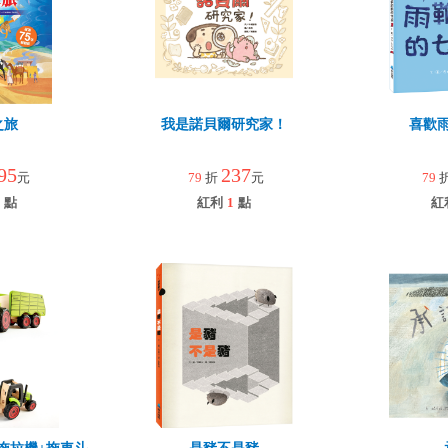
之旅
我是諾貝爾研究家！
喜歡
95
237
元
79
折
元
79
點
紅利
1
點
紅