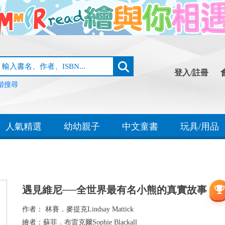
登入/註冊
階搜尋
人氣精選
幼幼親子
中文童書
玩具/用品
遇見維尼──全世界最有名小熊的真實故事
作者：
林賽．麥提克Lindsay Mattick
繪者：
蘇菲．布雷克爾Sophie Blackall