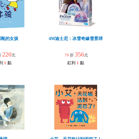
雨靴的女孩
4M迪士尼：冰雪奇緣雪景球
220
356
折
元
79
折
元
利
1
點
紅利
1
點