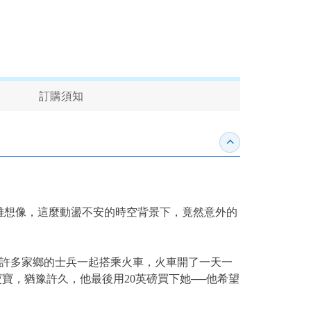
訂購須知
收合內容簡介
難想像，這麼動盪不安的時空背景下，竟然意外的
軍，他和許多家鄉的士兵一起搭乘火車，火車開了一天一
寶寶，猶豫許久，他最後用20英磅買下她──他希望