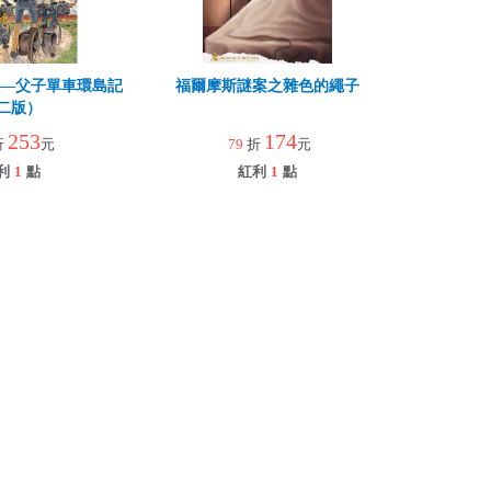
孩—父子單車環島記
福爾摩斯謎案之雜色的繩子
二版）
253
174
折
元
79
折
元
利
1
點
紅利
1
點