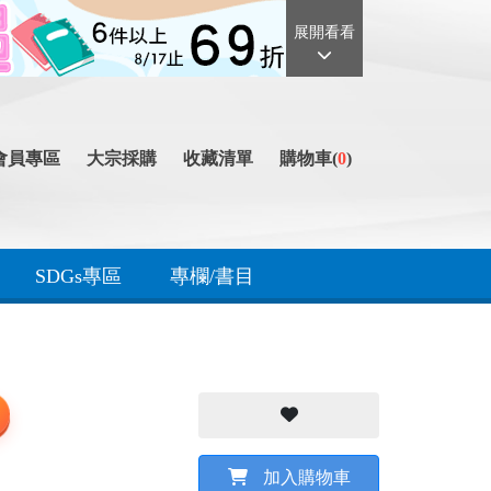
展開看看
會員專區
大宗採購
收藏清單
購物車(
0
)
SDGs專區
專欄/書目
加入購物車