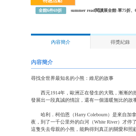
特惠活動
全館6件69折
summer read閱讀展全館-單75
內容簡介
得獎紀錄
內容簡介
尋找全世界最知名的小熊：維尼的故事
西元1914年，歐洲正在發生的大戰，漸漸的
發展出一段真誠的情誼，還有一個溫暖無比的故
哈利．柯伯恩（Harry Colebourn）是
夜，到了一千公里外的白河（White Rive
這隻失去母親的小熊，能夠得到真正的關愛和照