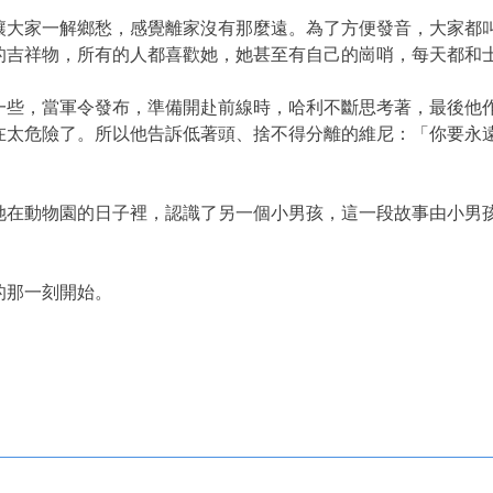
家一解鄉愁，感覺離家沒有那麼遠。為了方便發音，大家都叫她「
的吉祥物，所有的人都喜歡她，她甚至有自己的崗哨，每天都和
，當軍令發布，準備開赴前線時，哈利不斷思考著，最後他作
在太危險了。所以他告訴低著頭、捨不得分離的維尼：「你要永
動物園的日子裡，認識了另一個小男孩，這一段故事由小男孩
那一刻開始。