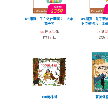
8/6開買｜手在做什麼呢？＋大象
8/6開買｜動手玩
電子琴
對立體卡片＋工藝
園
675
5
95
折
元
95
折
紅利
1
點
紅利
1
100萬棵樹
菁英怪