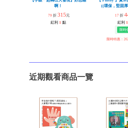
【手眼一起轉出大發現】好想睡
【 Pintoy 】
啊！
((環保，堅固
315
4
79
折
元
17
折
紅利
1
點
紅利
1
限時特惠：2026
近期觀看商品一覽