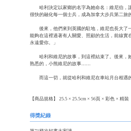
哈利決定以家鄉的名字為她命名：維尼伯，讓大
很快的融化每一個士兵，成為加拿大步兵第二旅
後來，他們來到英國的駐地，維尼也長大了一些
能夠在這裡過著有人關愛、照顧的生活，前線實
永遠愛你。」
哈利和維尼的故事，到這裡結束了。後來，她在
熟悉的，小熊維尼的故事……
而這一切，就從哈利和維尼在車站月台相遇的
【商品規格】 25.5 × 25.5cm × 56頁 × 彩色 × 精裝
得獎紀錄
第71梯次好書大家讀