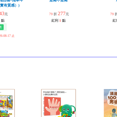
實木拖拉機+拖車斗
是豬不是豬
厚實有質感）)
43
277
元
79
折
元
79
點
紅利
1
點
紅
-08-17 止