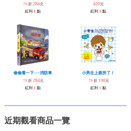
284
420
79
折
元
元
紅利
1
點
紅利
1
點
偷偷看一下──消防車
小男生上廁所了！
284
198
79
折
元
79
折
元
紅利
1
點
紅利
1
點
近期觀看商品一覽