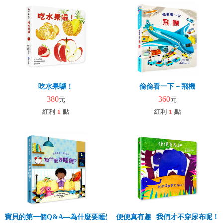
吃水果囉！
偷偷看一下－飛機
380
360
元
元
紅利
1
點
紅利
1
點
寶貝的第一個Q&A—為什麼要睡覺？
便便真有趣─我們才不穿尿布呢！