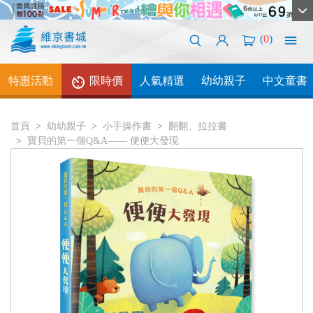
(
0
)
特惠活動
限時價
人氣精選
幼幼親子
中文童書
首頁
幼幼親子
小手操作書
翻翻、拉拉書
寶貝的第一個Q&A―― 便便大發現