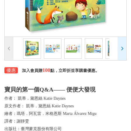
100
優惠
加入會員贈
點，立即折並享購書優惠。
寶貝的第一個Q&A―― 便便大發現
作者：
凱蒂．黛恩絲 Katie Daynes
原文作者：
凱蒂．黛恩絲 Katie Daynes
繪者：
瑪塔．阿瓦雷．米格恩斯 Marta Álvarez Migu
譯者：
謝靜雯
出版社：
臺灣麥克股份有限公司