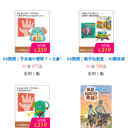
8/6開買｜手在做什麼呢？＋大象電子琴
8/6開買｜動手玩創意：3D叢林
675
588
95
折
元
95
折
元
紅利
1
點
紅利
1
點