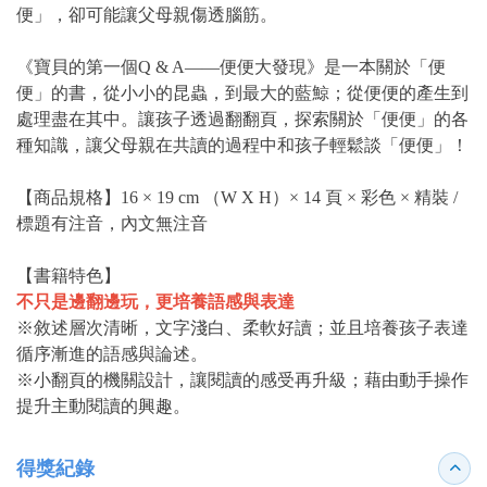
便」，卻可能讓父母親傷透腦筋。
《寶貝的第一個Q & A――便便大發現》是一本關於「便
便」的書，從小小的昆蟲，到最大的藍鯨；從便便的產生到
處理盡在其中。讓孩子透過翻翻頁，探索關於「便便」的各
種知識，讓父母親在共讀的過程中和孩子輕鬆談「便便」！
【商品規格】16 × 19 cm （W X H）× 14 頁 × 彩色 × 精裝 /
標題有注音，內文無注音
【書籍特色】
不只是邊翻邊玩，更培養語感與表達
※敘述層次清晰，文字淺白、柔軟好讀；並且培養孩子表達
循序漸進的語感與論述。
※小翻頁的機關設計，讓閱讀的感受再升級；藉由動手操作
提升主動閱讀的興趣。
得獎紀錄
收合