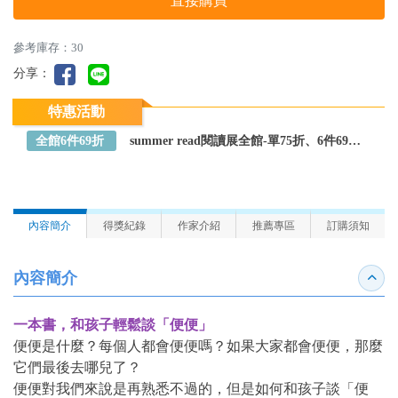
直接購買
參考庫存：30
分享：
特惠活動
全館6件69折
summer read閱讀展全館-單75折、6件69折～全館任選
內容簡介
得獎紀錄
作家介紹
推薦專區
訂購須知
內容簡介
收合
一本書，和孩子輕鬆談「便便」
便便是什麼？每個人都會便便嗎？如果大家都會便便，那麼
它們最後去哪兒了？
便便對我們來說是再熟悉不過的，但是如何和孩子談「便