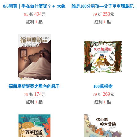
8/6開買｜手在做什麼呢？＋ 大象拉拉樂(玩具)
誰是100分男孩—父子單車環島記
494
253
95
折
元
79
折
元
紅利
1
點
紅利
1
點
福爾摩斯謎案之雜色的繩子
100萬棵樹
174
269
79
折
元
79
折
元
紅利
1
點
紅利
1
點