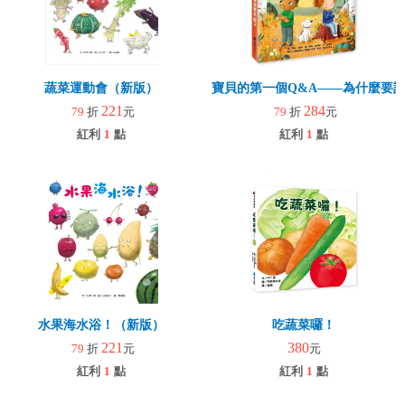
蔬菜運動會（新版）
寶貝的第一個Q&A――為什麼要
221
284
79
折
元
79
折
元
紅利
1
點
紅利
1
點
水果海水浴！（新版）
吃蔬菜囉！
221
380
79
折
元
元
紅利
1
點
紅利
1
點