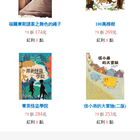
福爾摩斯謎案之雜色的繩子
100萬棵樹
174
269
79
折
元
79
折
元
紅利
1
點
紅利
1
點
菁英怪盜學院
信小弟的大冒險(二版)
284
253
79
折
元
79
折
元
紅利
1
點
紅利
1
點