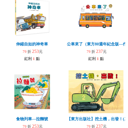
伸縮自如的神奇車
公車來了（東方80週年紀念版—
253
237
79
折
元
79
折
元
紅利
1
點
紅利
1
點
食物列車—拉麵號
【東方出版社】挖土機，出發！(二
253
237
79
折
元
79
折
元