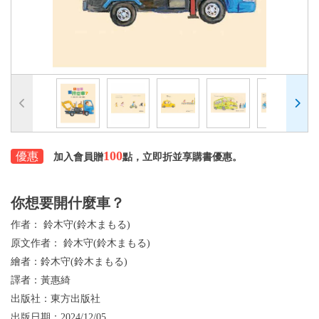
100
優惠
加入會員贈
點，立即折並享購書優惠。
你想要開什麼車？
作者：
鈴木守(鈴木まもる)
原文作者：
鈴木守(鈴木まもる)
繪者：
鈴木守(鈴木まもる)
譯者：
黃惠綺
出版社：
東方出版社
出版日期：
2024/12/05