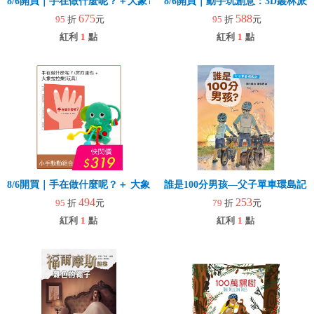
8/6開買｜手在做什麼呢？＋大象電子琴
8/6開買｜動手玩創意：3D叢林
675
588
95
折
元
95
折
元
紅利
1
點
紅利
1
點
8/6開買｜手在做什麼呢？＋ 大象拉拉樂(玩具)
誰是100分男孩—父子單車環島記
494
253
95
折
元
79
折
元
紅利
1
點
紅利
1
點