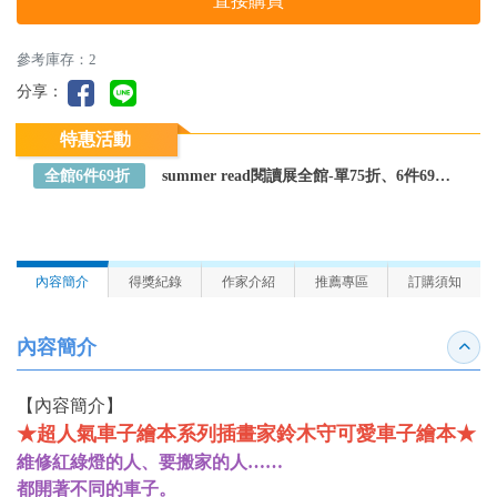
直接購買
參考庫存：2
分享：
特惠活動
全館6件69折
summer read閱讀展全館-單75折、6件69折～全館任選
內容簡介
得獎紀錄
作家介紹
推薦專區
訂購須知
內容簡介
收合
【內容簡介】
★超人氣車子繪本系列插畫家鈴木守可愛車子繪本★
維修紅綠燈的人、要搬家的人……
都開著不同的車子。