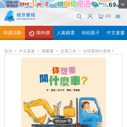
(
0
)
特惠活動
限時價
人氣精選
幼幼親子
中文童書
首頁
中文童書
圖畫書
交通工具
你想要開什麼車？