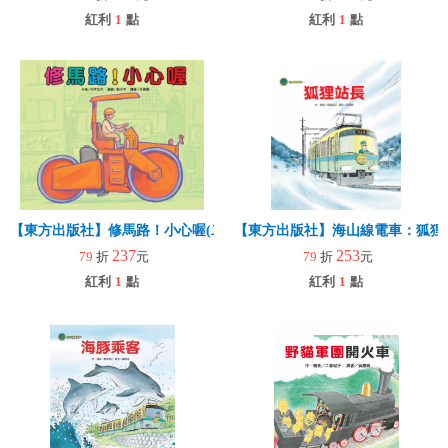
紅利
1
點
紅利
1
點
【東方出版社】修馬路！小心喔(二版)
【東方出版社】海山線電車：狐狸
237
253
79
折
元
79
折
元
紅利
1
點
紅利
1
點