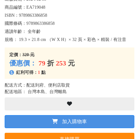
商品編號：
EA719048
ISBN：
9789863386858
國際條碼：
9789863386858
適讀年齡：
全年齡
規格：
19.3 × 21.8 cm （W X H）× 32 頁 × 彩色 × 精裝 / 有注音
定價：
320 元
優惠價：
79
折
253
元
紅利可得：
1
點
配送方式：配送到府、便利店取貨
配送地區： 台灣本島、台灣離島
加入購物車