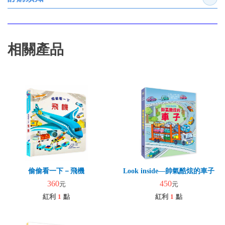
展開
相關產品
偷偷看一下－飛機
Look inside—帥氣酷炫的車子
360
450
元
元
紅利
1
點
紅利
1
點