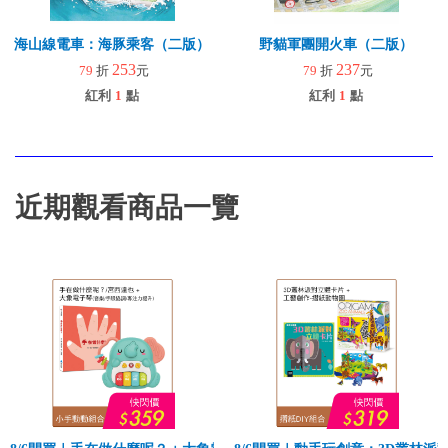
海山線電車：海豚乘客（二版）
野貓軍團開火車（二版）
253
237
79
折
元
79
折
元
紅利
1
點
紅利
1
點
近期觀看商品一覽