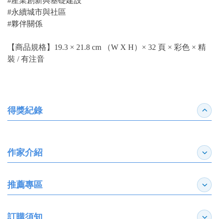
#產業創新與基礎建設
#永續城市與社區
#夥伴關係
【商品規格】19.3 × 21.8 cm （W X H）× 32 頁 × 彩色 × 精
裝 / 有注音
得獎紀錄
收合
作家介紹
展開
推薦專區
展開
訂購須知