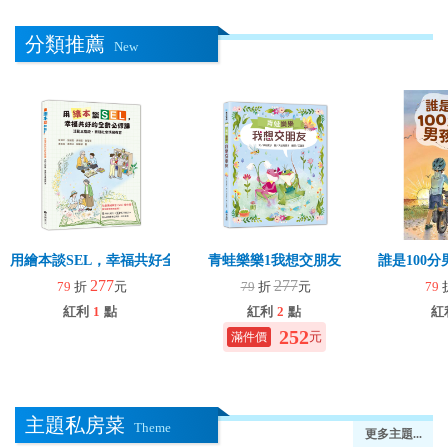
分類推薦
New
用繪本談SEL，幸福共好全齡必修課
青蛙樂樂1我想交朋友
誰是100
277
277
79
折
元
79
折
元
79
紅利
1
點
紅利
2
點
紅
252
元
主題私房菜
Theme
更多主題...