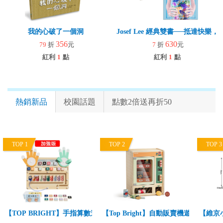
我的心破了一個洞
Josef Lee 經典雙書──抵達快
356
630
79
折
元
7
折
元
紅利
1
點
紅利
1
點
熱銷新品
校園話題
點數2倍送再折50
TOP 1
TOP 2
TOP 3
【TOP BRIGHT】手指算數遊戲組-加強版(趣味學數字/基礎數學啟蒙/
【Top Bright】自動販賣機遊戲組(角
【維京