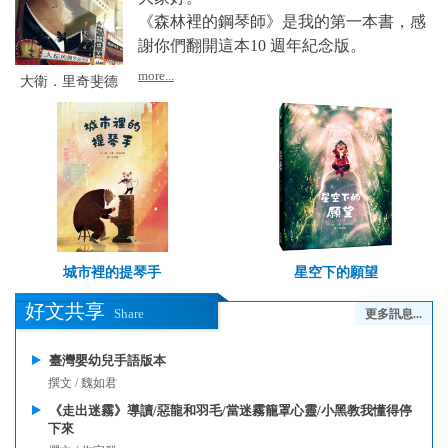
《森林裡的鋼琴師》是我的第一本書，感
謝你們翻開這本10 週年紀念版。
more...
大衛．里奇斐德
城市裡的提琴手
星空下的願望
好文共享
Share
更多訊息...
臺灣嬰幼兒手語版本
撰文 / 魏如君
《走出迷霧》導讀/惡龍和羽毛/當迷霧籠罩心靈/小黑教我懂得停
下來