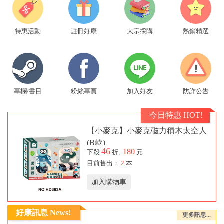
特惠活動
註冊好康
大宗採購
熱銷精選
專欄/書目
粉絲專頁
加入好友
防詐公告
今日特惠 HOT!
【小麥克】小麥克磁力積木太空人
(B款)
46
180
下殺
折,
元
目前售出：
2
本
加入購物車
好康訊息 News!
更多訊息...