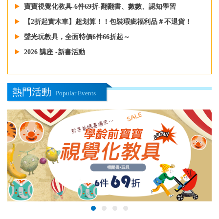
寶寶視覺化教具-6件69折-翻翻書、數數、認知學習
【2折起實木車】超划算！！包裝瑕疵福利品＃不退貨！
聲光玩教具，全面特價6件66折起～
2026 講座 -新書活動
熱門活動
Popular Events