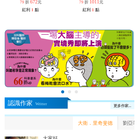
672
1011
79
折
元
79
折
元
紅利
1
點
紅利
1
點
認識作家
Writter
更多作家...
大衛．里奇斐德
劉亞菲
大家好。