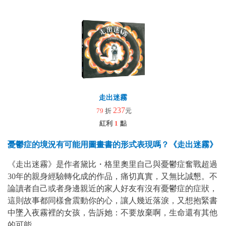
走出迷霧
237
79
折
元
紅利
1
點
憂鬱症的境況有可能用圖畫書的形式表現嗎？《走出迷霧》
《走出迷霧》是作者黛比・格里奧里自己與憂鬱症奮戰超過
30年的親身經驗轉化成的作品，痛切真實，又無比誠懇。不
論讀者自己或者身邊親近的家人好友有沒有憂鬱症的症狀，
這則故事都同樣會震動你的心，讓人幾近落淚，又想抱緊書
中墜入夜霧裡的女孩，告訴她：不要放棄啊，生命還有其他
的可能。