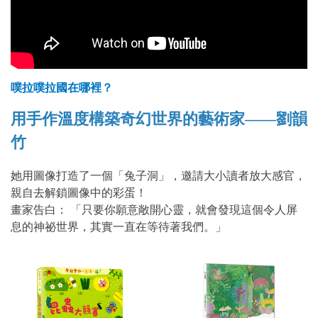
噗拉噗拉國在哪裡？
用手作溫度構築奇幻世界的藝術家——劉韻
竹
她用圖像打造了一個「兔子洞」，邀請大小讀者放大感官，
親自去解鎖圖像中的彩蛋！
畫家告白： 「只要你願意敞開心靈，就會發現這個令人屏
息的神祕世界，其實一直在等待著我們。」