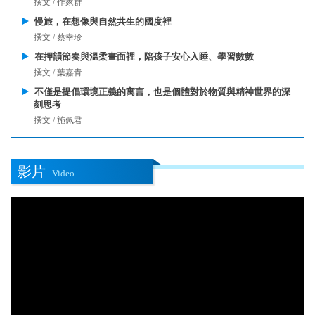
撰文 / 作家群
慢旅，在想像與自然共生的國度裡
撰文 / 蔡幸珍
在押韻節奏與溫柔畫面裡，陪孩子安心入睡、學習數數
撰文 / 葉嘉青
不僅是提倡環境正義的寓言，也是個體對於物質與精神世界的深
刻思考
撰文 / 施佩君
影片
Video