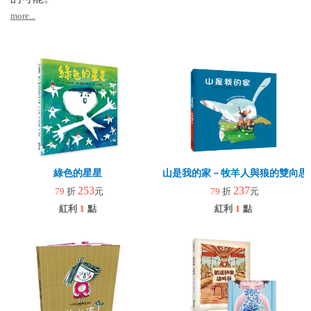
more...
綠色的星星
山是我的家－牧羊人與狼的雙向思
253
237
79
折
元
79
折
元
紅利
1
點
紅利
1
點