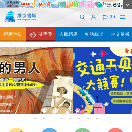
(
0
)
特惠活動
限時價
人氣精選
幼幼親子
中文童書