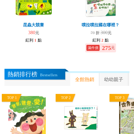
昆蟲大競賽
噗拉噗拉國在哪裡？
380
300
元
79
折
元
紅利
1
點
紅利
2
點
275
元
熱銷排行榜
Bestsellers
全館熱銷
幼幼親子
TOP 1
TOP 2
TOP 3