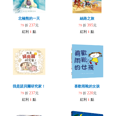
北極熊的一天
絲路之旅
237
395
79
折
元
79
折
元
紅利
1
點
紅利
1
點
我是諾貝爾研究家！
喜歡雨靴的女孩
237
220
79
折
元
79
折
元
紅利
1
點
紅利
1
點