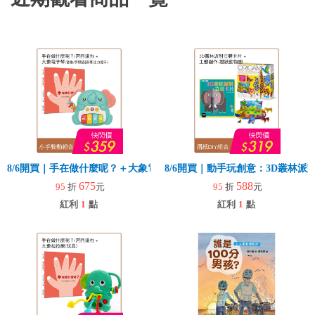
8/6開買｜手在做什麼呢？＋大象電子琴
8/6開買｜動手玩創意：3D叢林
675
588
95
折
元
95
折
元
紅利
1
點
紅利
1
點