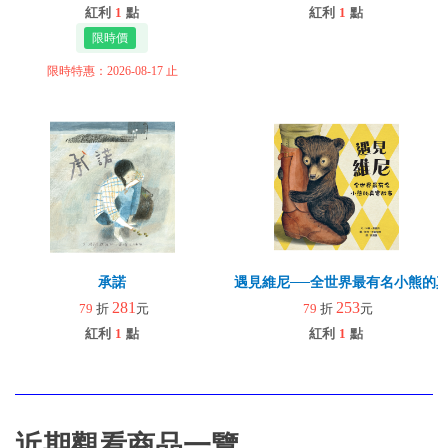
紅利
1
點
紅利
1
點
限時特惠：2026-08-17 止
承諾
遇見維尼──全世界最有名小熊的
281
253
79
折
元
79
折
元
紅利
1
點
紅利
1
點
近期觀看商品一覽