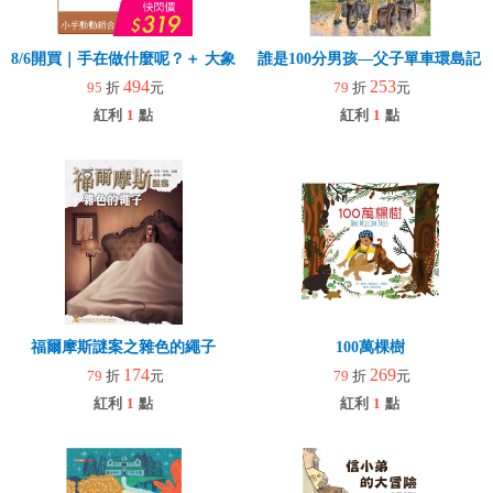
8/6開買｜手在做什麼呢？＋ 大象拉拉樂(玩具)
誰是100分男孩—父子單車環島記
494
253
95
折
元
79
折
元
紅利
1
點
紅利
1
點
福爾摩斯謎案之雜色的繩子
100萬棵樹
174
269
79
折
元
79
折
元
紅利
1
點
紅利
1
點