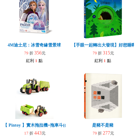
4M迪士尼：冰雪奇緣雪景球
【手眼一起轉出大發現】好想睡啊
356
315
79
折
元
79
折
元
紅利
1
點
紅利
1
點
【 Pintoy 】實木拖拉機+拖車斗((環保，堅固厚實有質感）)
是豬不是豬
443
277
17
折
元
79
折
元