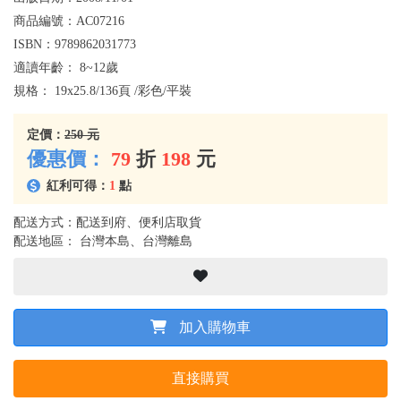
商品編號：
AC07216
ISBN：
9789862031773
適讀年齡：
8~12歲
規格：
19x25.8/136頁 /彩色/平裝
定價：
250 元
優惠價：
79
折
198
元
紅利可得：
1
點
配送方式：配送到府、便利店取貨
配送地區： 台灣本島、台灣離島
加入購物車
直接購買