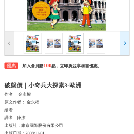
100
優惠
加入會員贈
點，立即折並享購書優惠。
破盤價｜小奇兵大探索3-歐洲
作者：
金永權
原文作者：
金永權
繪者：
譯者：
陳潔
出版社：
維京國際股份有限公司
出版日期：
2008/11/01