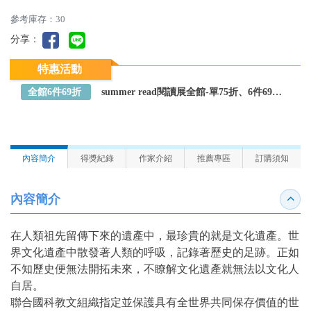
參考庫存：30
分享：
特惠活動
全館6件69折
summer read閱讀展全館-單75折、6件69折～全館任選
內容簡介
得獎紀錄
作家介紹
推薦專區
訂購須知
內容簡介
收合
在人類祖先留傳下來的遺產中，最珍貴的就是文化遺產。世
界文化遺產中散發著人類的呼吸，記錄著歷史的足跡。正如
不知歷史便無法開拓未來，不瞭解文化遺產就無法以文化人
自居。
聯合國科教文組織指定並保護具有全世界共同保存價值的世