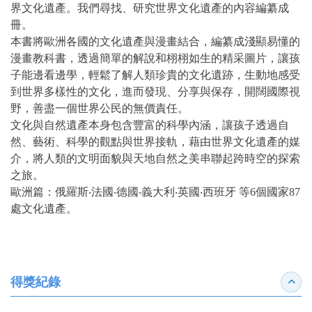
界文化遺產。我們尋找、研究世界文化遺產的內容編纂成
冊。
本書將歐洲各國的文化遺產與漫畫結合，編纂成淺顯易懂的
漫畫教科書，透過簡單的解說和栩栩如生的精采圖片，讓孩
子能邊看邊學，輕鬆了解人類珍貴的文化遺跡，生動地感受
到世界多樣性的文化，進而發現、分享與保存，開闊國際視
野，善盡一個世界公民的無價責任。
文化與自然遺產本身包含豐富的科學內涵，讓孩子透過自
然、藝術、科學的觀點與世界接軌，藉由世界文化遺產的媒
介，將人類的文明面貌與天地自然之美串聯起跨時空的探索
之旅。
歐洲篇：俄羅斯‧法國‧德國‧義大利‧英國‧西班牙 等6個國家87
處文化遺產。
得獎紀錄
收合