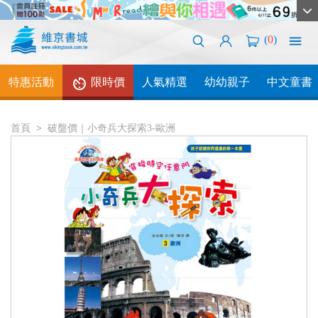
(
0
)
特惠活動
限時價
人氣精選
幼幼親子
中文童書
首頁
破盤價｜小奇兵大探索3-歐洲