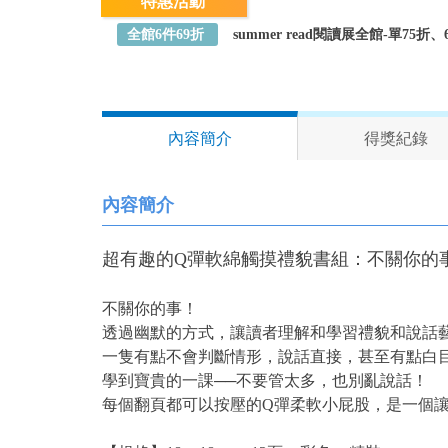
特惠活動
全館6件69折
summer read閱讀展全館-單75
內容簡介
得獎紀錄
內容簡介
超有趣的Q彈軟綿觸摸禮貌書組：不關你的
不關你的事！
透過幽默的方式，讓讀者理解和學習禮貌和說話
一隻有點不會判斷情形，說話直接，甚至有點白
學到寶貴的一課──不要管太多，也別亂說話！
每個翻頁都可以按壓的Q彈柔軟小屁股，是一個