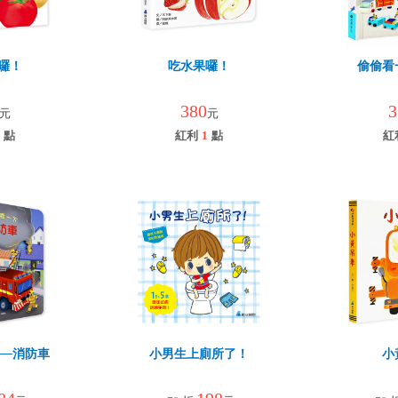
囉！
吃水果囉！
偷偷看
380
3
元
元
點
紅利
1
點
紅
──消防車
小男生上廁所了！
小