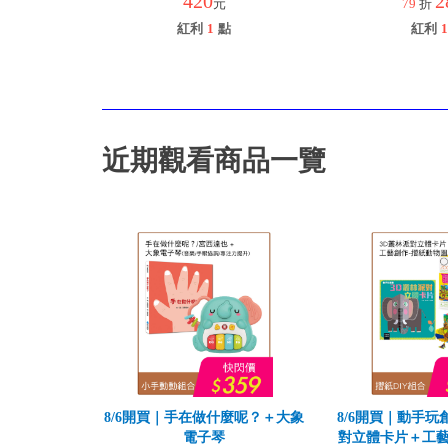
420
2
元
79
折
紅利
1
點
紅利
1
近期觀看商品一覽
8/6開買｜手在做什麼呢？＋大象
8/6開買｜動手玩
電子琴
對立體卡片＋工藝