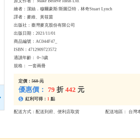
原文作者：
Make Believe Ideas Ltd.
繪者：
潔絲．穆爾豪斯/斯圖亞特．林奇Stuart Lynch
譯者：
麥維、黃筱茵
出版社：
臺灣麥克股份有限公司
出版日期：
2021/11/01
商品編號：
AC044F47_
ISBN：
4712909723572
適讀年齡：
0~3歲
規格：
一套兩冊
定價：
560 元
優惠價：
79
折
442
元
紅利可得：
1
點
配送方式：配送到府、便利店取貨
配送地區： 台灣