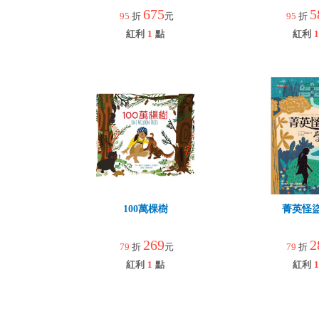
園
675
5
95
折
元
95
折
紅利
1
點
紅利
1
100萬棵樹
菁英怪
269
2
79
折
元
79
折
紅利
1
點
紅利
1