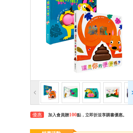
100
優惠
加入會員贈
點，立即折並享購書優惠。