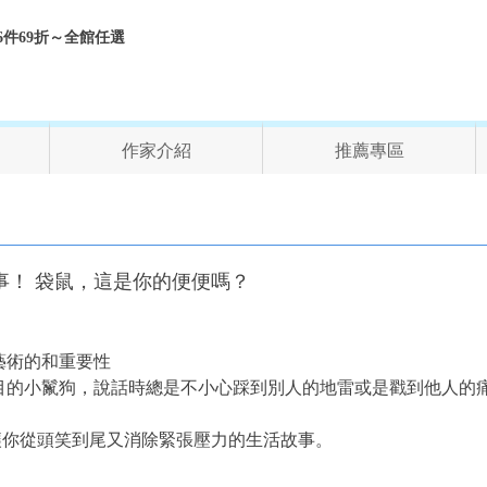
折、6件69折～全館任選
作家介紹
推薦專區
事！ 袋鼠，這是你的便便嗎？
藝術的和重要性
目的小鬣狗，說話時總是不小心踩到別人的地雷或是戳到他人的
讓你從頭笑到尾又消除緊張壓力的生活故事。