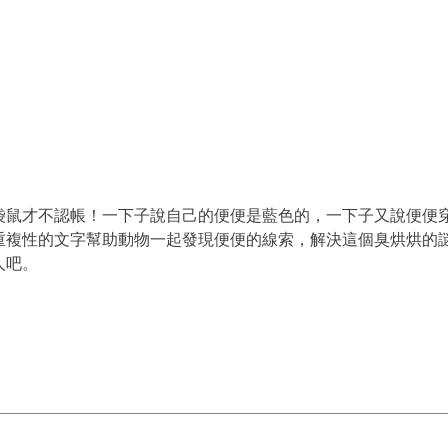
！
袋鼠才不認帳！一下子說自己的便便是藍色的，一下子又說便便
重複性的文字幫助動物一起發現便便的線索，解決這個臭烘烘的
人吧。