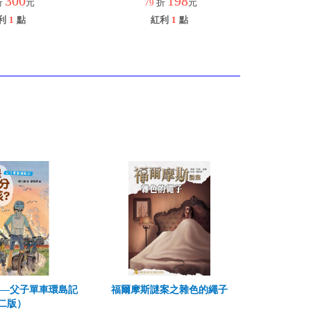
300
198
折
元
79
折
元
利
1
點
紅利
1
點
孩—父子單車環島記
福爾摩斯謎案之雜色的繩子
二版）