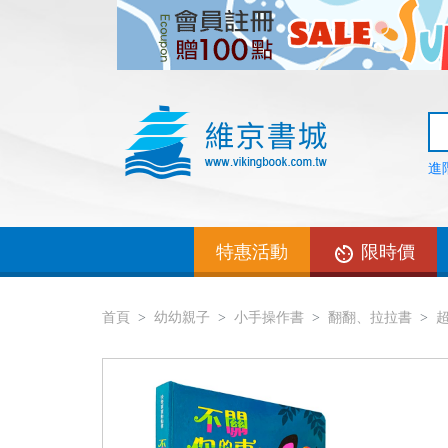
進
特惠活動
限時價
首頁
幼幼親子
小手操作書
翻翻、拉拉書