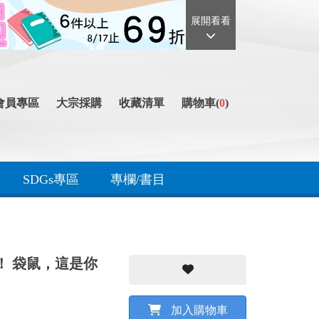
展開看看
會員專區
大宗採購
收藏清單
購物車(
0
)
SDGs專區
專欄/書目
）
！ 袋鼠，這是你
加入購物車