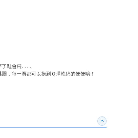
穿了鞋會飛……
謎團，每一頁都可以摸到Ｑ彈軟綿的便便唷！
收合得獎紀錄