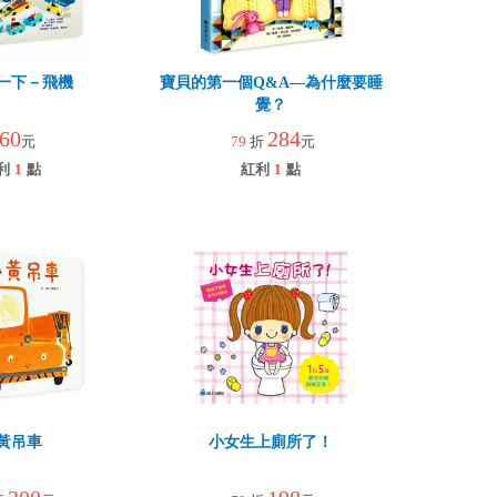
一下－飛機
寶貝的第一個Q&A—為什麼要睡
覺？
60
284
元
79
折
元
利
1
點
紅利
1
點
黃吊車
小女生上廁所了！