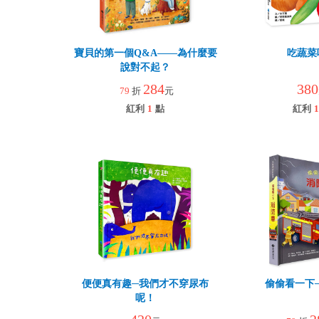
寶貝的第一個Q&A――為什麼要
吃蔬菜
說對不起？
284
380
79
折
元
紅利
1
點
紅利
1
便便真有趣─我們才不穿尿布
偷偷看一下
呢！