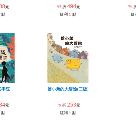
88
494
元
95
折
元
79
點
紅利
1
點
紅
盜學院
信小弟的大冒險(二版)
84
253
元
79
折
元
點
紅利
1
點