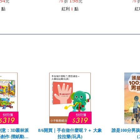
84
198
元
79
折
元
79
點
紅利
1
點
紅
創意：3D叢林派
8/6開買｜手在做什麼呢？＋ 大象
誰是100分男
創作-摺紙動物
拉拉樂(玩具)
（