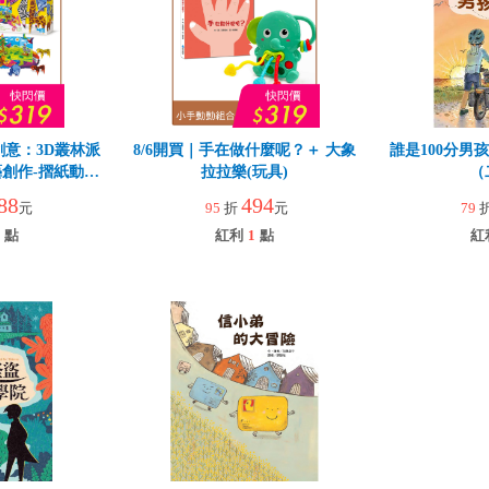
創意：3D叢林派
8/6開買｜手在做什麼呢？＋ 大象
誰是100分男
創作-摺紙動物
拉拉樂(玩具)
（
88
494
元
95
折
元
79
點
紅利
1
點
紅