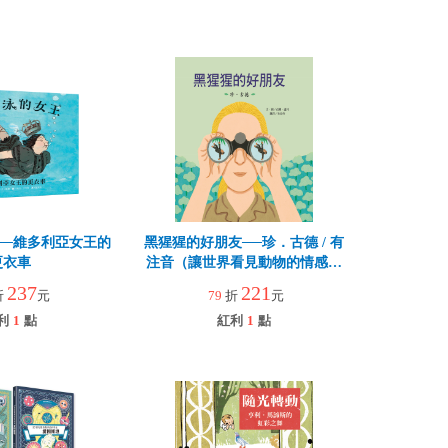
──維多利亞女王的
黑猩猩的好朋友──珍．古德 / 有
更衣車
注音（讓世界看見動物的情感與
智慧）
237
221
折
元
79
折
元
利
1
點
紅利
1
點