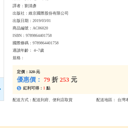
譯者：
劉清彥
出版社：
維京國際股份有限公司
出版日期：
2019/03/01
商品編號：
AC06020
ISBN：
9789864401758
國際條碼：
9789864401758
適讀年齡：
4~7歲
規格：
定價：
320 元
優惠價：
79
折
253
元
紅利可得：
1
點
配送方式：配送到府、便利店取貨
配送地區： 台灣