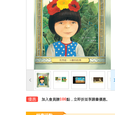
100
優惠
加入會員贈
點，立即折並享購書優惠。