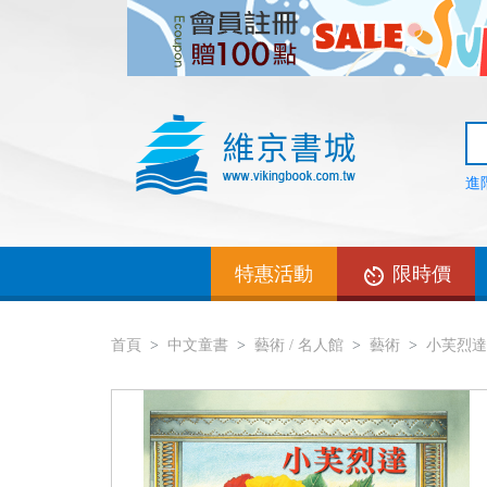
進
特惠活動
限時價
首頁
中文童書
藝術 / 名人館
藝術
小芙烈達