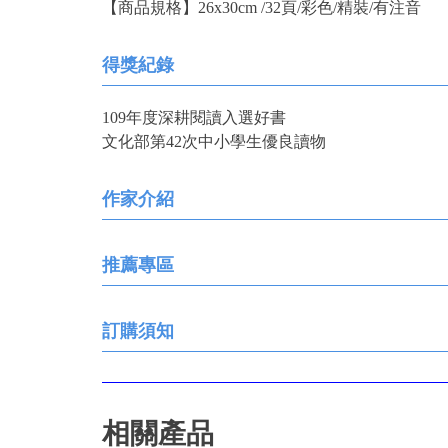
【商品規格】26x30cm /32頁/彩色/精裝/有注音
得獎紀錄
109年度深耕閱讀入選好書
文化部第42次中小學生優良讀物
作家介紹
推薦專區
訂購須知
相關產品