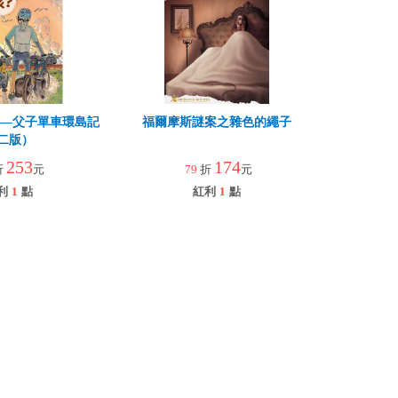
孩—父子單車環島記
福爾摩斯謎案之雜色的繩子
二版）
253
174
折
元
79
折
元
利
1
點
紅利
1
點