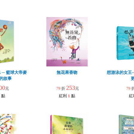
 ─ 籃球大帝麥
無花果香吻
想游泳的女王
的故事
00
253
元
79
折
元
79
點
紅利
1
點
紅