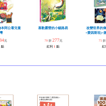
繪本阿公看兒童
喜歡露營的小貓路易
改變世界的偉
灣
+愛因斯坦)+
球
84
277
元
79
折
元
75
點
紅利
1
點
紅