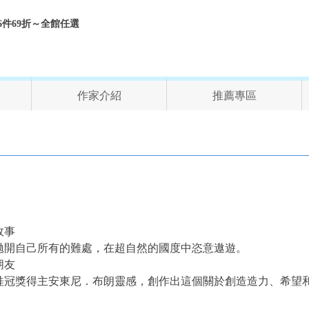
折、6件69折～全館任選
作家介紹
推薦專區
故事
拋開自己所有的難處，在超自然的國度中恣意遨遊。
朋友
桂冠獎得主安東尼．布朗靈感，創作出這個關於創造造力、希望