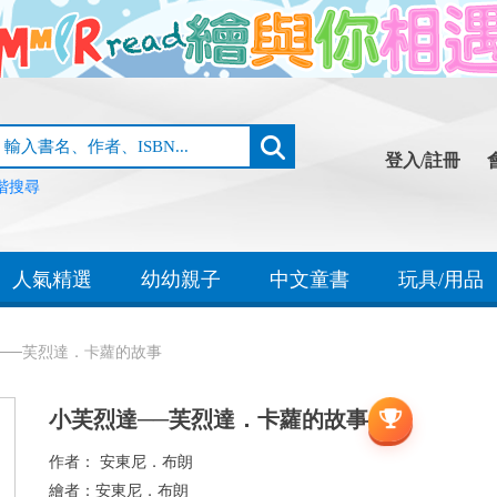
登入/註冊
階搜尋
人氣精選
幼幼親子
中文童書
玩具/用品
──芙烈達．卡蘿的故事
小芙烈達──芙烈達．卡蘿的故事
作者：
安東尼．布朗
繪者：
安東尼．布朗