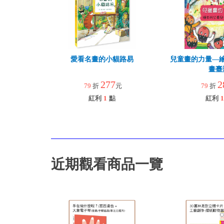
愛看名畫的小貓路易
兒童畫的力量―
畫臺
277
2
79
折
元
79
折
紅利
1
點
紅利
1
近期觀看商品一覽