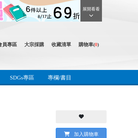
展開看看
會員專區
大宗採購
收藏清單
購物車(
0
)
SDGs專區
專欄/書目
加入購物車