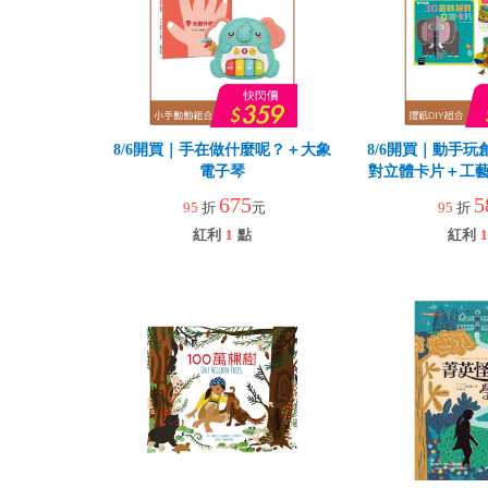
8/6開買｜手在做什麼呢？＋大象
8/6開買｜動手玩
電子琴
對立體卡片＋工藝
園
675
5
95
折
元
95
折
紅利
1
點
紅利
1