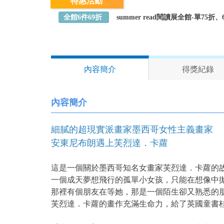
特惠活動
全館6件69折
summer read閱讀展全館-單75
內容簡介
得獎紀錄
內容簡介
細膩的超現實派畫家墨西哥女性主義畫家
安東尼布朗遇上芙烈達．卡蘿
這是一個關於墨西哥知名女畫家芙烈達．卡蘿的
一個成天夢想飛行的孤單小女孩，只能在想像中
那裡有個朋友在等她，那是一個陌生卻又熟悉的
芙烈達．卡蘿的畫作充滿生命力，給了英國童書