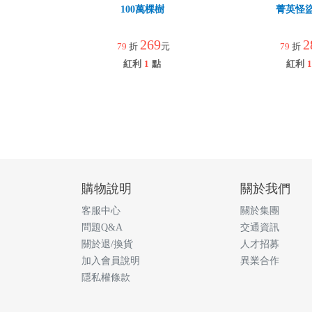
100萬棵樹
菁英怪
269
2
79
折
元
79
折
紅利
1
點
紅利
1
購物說明
關於我們
客服中心
關於集團
問題Q&A
交通資訊
關於退/換貨
人才招募
加入會員說明
異業合作
隱私權條款