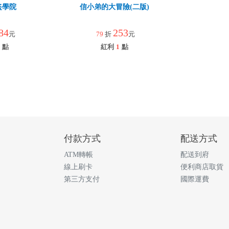
盜學院
信小弟的大冒險(二版)
84
253
元
79
折
元
點
紅利
1
點
付款方式
配送方式
ATM轉帳
配送到府
線上刷卡
便利商店取貨
第三方支付
國際運費