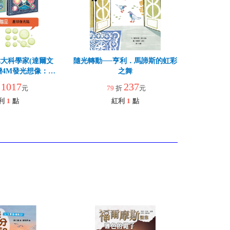
大科學家(達爾文
隨光轉動──亨利．馬諦斯的虹彩
贈4M發光想像：星
之舞
夜光貼
1017
237
折
元
79
折
元
利
1
點
紅利
1
點