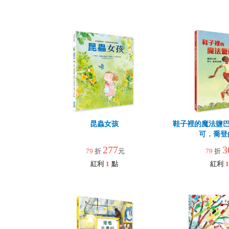
昆蟲女孩
鞋子裡的魔法鹽巴
可．喬登
277
3
79
折
元
79
折
紅利
1
點
紅利
1