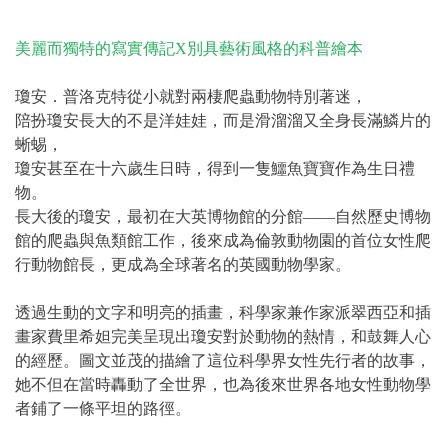
美麗而獨特的寫實傳記X別具藝術風格的科普繪本
瓊安．普洛克特從小就對兩棲爬蟲動物特別著迷，
陪扮瓊安長大的不是洋娃娃，而是滑溜溜又全身長滿鱗片的
蜥蜴，
瓊安甚至在十六歲生日時，得到一隻鱷魚寶寶作為生日禮
物。
長大後的瓊安，最初在大英博物館的分館——自然歷史博物
館的爬蟲與魚類館工作，後來成為倫敦動物園的首位女性爬
行動物館長，更成為全球著名的英國動物學家。
透過生動的文字和明亮的插畫，科學家兼作家派翠西亞和插
畫家費里希妲完美呈現出瓊安對於動物的熱情，和鼓舞人心
的經歷。圖文並茂的描繪了這位科學界女性先行者的故事，
她不但在當時轟動了全世界，也為後來世界各地女性動物學
者鋪了一條平坦的路徑。