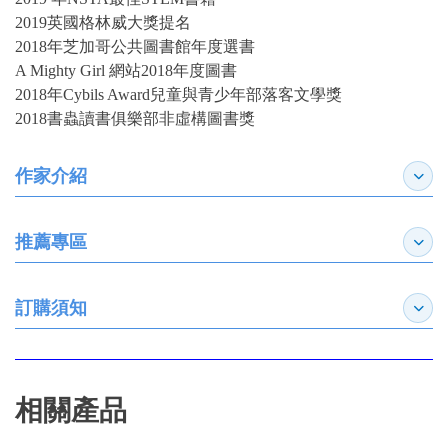
2019英國格林威大獎提名
2018年芝加哥公共圖書館年度選書
A Mighty Girl 網站2018年度圖書
2018年Cybils Award兒童與青少年部落客文學獎
2018書蟲讀書俱樂部非虛構圖書獎
作家介紹
展開
推薦專區
展開
訂購須知
展開
相關產品