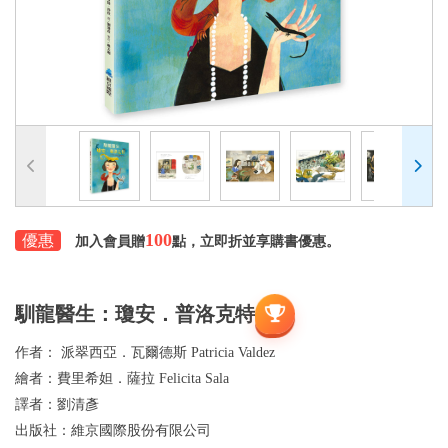
100
優惠
加入會員贈
點，立即折並享購書優惠。
馴龍醫生：瓊安．普洛克特
作者：
派翠西亞．瓦爾德斯 Patricia Valdez
繪者：
費里希妲．薩拉 Felicita Sala
譯者：
劉清彥
出版社：
維京國際股份有限公司