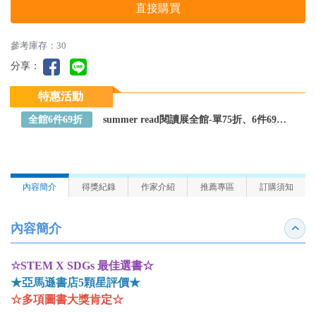
直接購買
參考庫存：30
分享：
特惠活動
全館6件69折
summer read閱讀展全館-單75折、6件69折～全館任選
內容簡介
得獎紀錄
作家介紹
推薦專區
訂購須知
內容簡介
收合
☆STEM X SDGs 最佳選書☆
★亞馬遜書店5顆星評價★
☆多項圖書大獎肯定☆