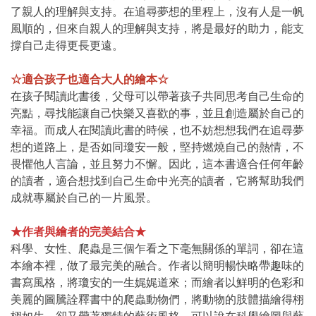
了親人的理解與支持。在追尋夢想的里程上，沒有人是一帆
風順的，但來自親人的理解與支持，將是最好的助力，能支
撐自己走得更長更遠。
☆適合孩子也適合大人的繪本☆
在孩子閱讀此書後，父母可以帶著孩子共同思考自己生命的
亮點，尋找能讓自己快樂又喜歡的事，並且創造屬於自己的
幸福。而成人在閱讀此書的時候，也不妨想想我們在追尋夢
想的道路上，是否如同瓊安一般，堅持燃燒自己的熱情，不
畏懼他人言論，並且努力不懈。因此，這本書適合任何年齡
的讀者，適合想找到自己生命中光亮的讀者，它將幫助我們
成就專屬於自己的一片風景。
★作者與繪者的完美結合★
科學、女性、爬蟲是三個乍看之下毫無關係的單詞，卻在這
本繪本裡，做了最完美的融合。作者以簡明暢快略帶趣味的
書寫風格，將瓊安的一生娓娓道來；而繪者以鮮明的色彩和
美麗的圖騰詮釋書中的爬蟲動物們，將動物的肢體描繪得栩