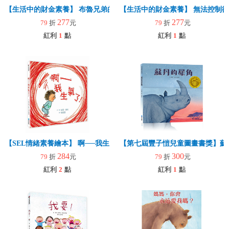
【生活中的財金素養】 布魯兄弟的存款奇蹟：用30元變百萬富翁
【生活中的財金素養】 無法控制
277
277
79
折
元
79
折
元
紅利
1
點
紅利
1
點
【SEL情緒素養繪本】 啊──我生氣了！(二版)
【第七屆豐子愷兒童圖畫書獎】蘇
284
300
79
折
元
79
折
元
紅利
2
點
紅利
1
點