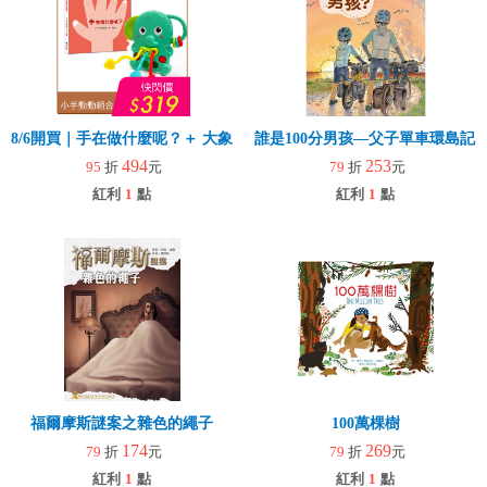
8/6開買｜手在做什麼呢？＋ 大象拉拉樂(玩具)
誰是100分男孩—父子單車環島記
494
253
95
折
元
79
折
元
紅利
1
點
紅利
1
點
福爾摩斯謎案之雜色的繩子
100萬棵樹
174
269
79
折
元
79
折
元
紅利
1
點
紅利
1
點