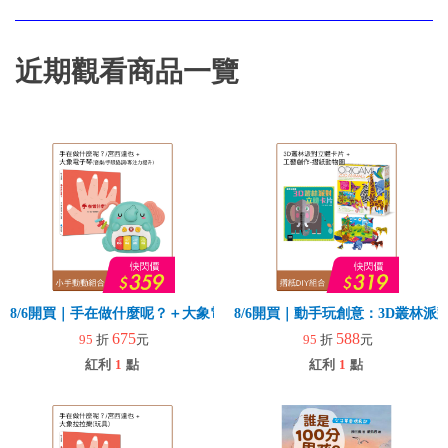
近期觀看商品一覽
8/6開買｜手在做什麼呢？＋大象電子琴
8/6開買｜動手玩創意：3D叢林
675
588
95
折
元
95
折
元
紅利
1
點
紅利
1
點