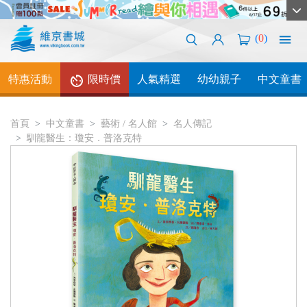
(
0
)
特惠活動
限時價
人氣精選
幼幼親子
中文童書
首頁
中文童書
藝術 / 名人館
名人傳記
馴龍醫生：瓊安．普洛克特