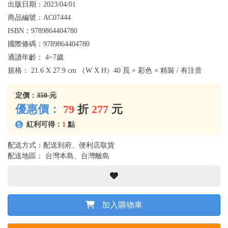
出版日期：
2023/04/01
商品編號：
AC07444
ISBN：
9789864404780
國際條碼：
9789864404780
適讀年齡：
4~7歲
規格：
21.6 X 27.9 cm （W X H）40 頁 × 彩色 × 精裝 / 有注音
定價：
350 元
優惠價：
79
折
277
元
紅利可得：
1
點
配送方式：配送到府、便利店取貨
配送地區： 台灣本島、台灣離島
加入購物車