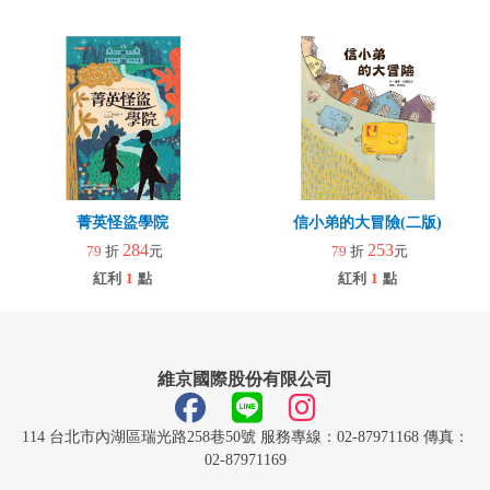
菁英怪盜學院
信小弟的大冒險(二版)
284
253
79
折
元
79
折
元
紅利
1
點
紅利
1
點
維京國際股份有限公司
114 台北市內湖區瑞光路258巷50號 服務專線：02-87971168 傳真：
02-87971169