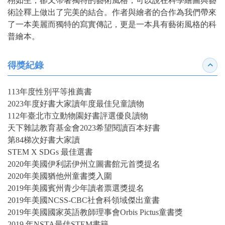
栩如生，卻又帶著獨特的藝術風格，可以說在科學繪圖與藝
術詮釋上做出了完美的結合。作者與繪者的合作為我們帶來
了一本美麗而獨特的寫實傳記，更是一本具有藝術風格的科
普繪本。
得獎紀錄
收合
113年度性別平等推薦書
2023年度好書大家讀年度最佳兒童讀物
112年臺北市立動物園好書評選優良讀物
天下雜誌教育基金會2023希望閱讀百本好書
第84梯次好書大家讀
STEM X SDGs 最佳選書
2020年美國伊利諾伊州立圖書館元首獎提名
2020年美國猶他州童書獎入圍
2019年美國賓州青少年讀者票選獎提名
2019年美國NCSS-CBC社會科領域傑出童書
2019年美國國家英語教師理事會Orbis Pictus童書獎
2019 年NSTA最佳STEM書籍