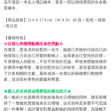
這不僅是一本名人傳記繪本，更是一部以熱情撰寫的生命教
育繪本。
【商品規格】21.6 X 27.9 cm （W X H）40 頁 × 彩色 × 精裝
/ 有注音
【書籍特色】
☆以恆心和熱情點燃生命的亮點☆
在瓊安．普洛克特短暫的一生中，她盡己所能的付諸自己的
熱情與心力在自己所愛的動物上，追尋著自己堅持的目標，
不畏懼他人的眼光，不在乎世俗的言論。即使身體被病痛所
折磨而中斷學業，瓊安仍堅持自己的研究，甚至還撰寫發表
了許多相關的文獻，最終成為一名傑出的兩棲爬行動物學
家，並深受科學界的愛戴和尊重。
★親人的支持是追尋夢想的最佳助力★
當一般的小女孩獲得洋娃娃做為生日禮物的同時，瓊安卻獲
得了一隻鱷魚寶寶做為生日禮物，這在當時是多麼不可思議
的一件事啊！或許瓊安對爬蟲動物的熱情與摯愛，也脫離不