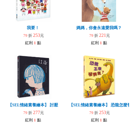
我要！
媽媽，你會永遠愛我嗎？
253
221
79
折
元
79
折
元
紅利
1
點
紅利
1
點
【SEL情緒素養繪本】 討厭
【SEL情緒素養繪本】 恐龍怎麼發
277
253
79
折
元
79
折
元
紅利
1
點
紅利
1
點