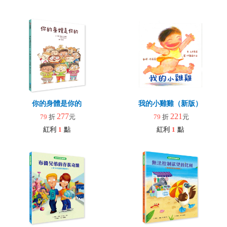
你的身體是你的
我的小雞雞（新版）
277
221
79
折
元
79
折
元
紅利
1
點
紅利
1
點