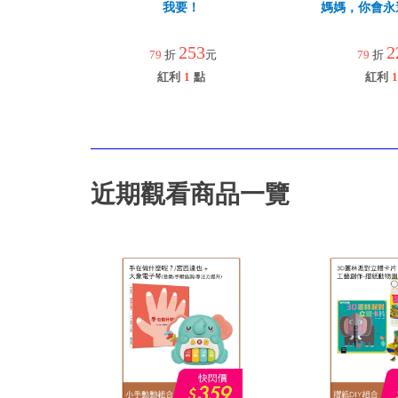
我要！
媽媽，你會永
253
2
79
折
元
79
折
紅利
1
點
紅利
1
近期觀看商品一覽