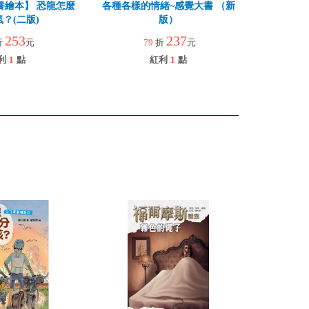
養繪本】 恐龍怎麼
各種各樣的情緒~感覺大書 （新
？(二版)
版）
253
237
折
元
79
折
元
利
1
點
紅利
1
點