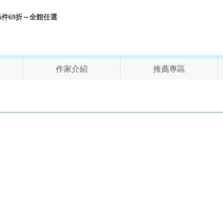
折、6件69折～全館任選
作家介紹
推薦專區