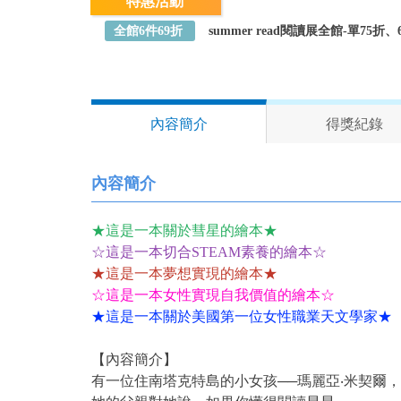
特惠活動
全館6件69折
summer read閱讀展全館-單75
內容簡介
得獎紀錄
內容簡介
★這是一本關於彗星的繪本★
☆這是一本切合STEAM素養的繪本☆
★這是一本夢想實現的繪本★
☆這是一本女性實現自我價值的繪本☆
★這是一本關於美國第一位女性職業天文學家★
【內容簡介】
有一位住南塔克特島的小女孩──瑪麗亞‧米契爾，