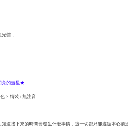
。
。
色光體，
。
閃亮的彗星★
彩色 × 精裝 / 無注音
人知道接下來的時間會發生什麼事情，這一切都只能遵循本心前