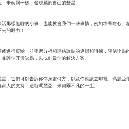
亞．米契爾一樣，發現屬於自己的彗星。
線活那樣無聊的小事，也能教會我們一些事情，例如培養耐心、
下去的毅力！
籍或進行實驗，並學習分析和評估論點的邏輯和證據，評估論點
，並評估其優缺點，以找到最佳的解決方案。
星星，它們可以告訴你你身處何方，以及你應該去哪裡。瑪麗亞
為家人的支持，造就瑪麗亞．米契爾不凡的一生。