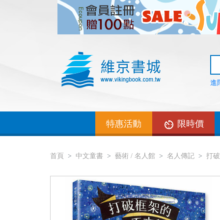
進
特惠活動
限時價
首頁
中文童書
藝術 / 名人館
名人傳記
打破