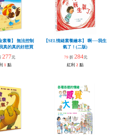
金素養】 無法控制
【SEL情緒素養繪本】 啊──我生
我真的真的好想買
氣了！(二版)
277
284
折
元
79
折
元
利
1
點
紅利
2
點