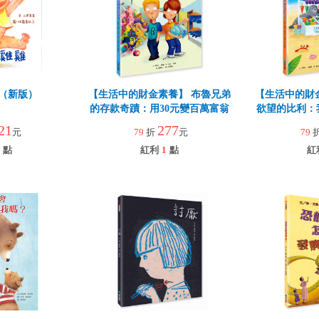
（新版）
【生活中的財金素養】 布魯兄弟
【生活中的財
的存款奇蹟：用30元變百萬富翁
欲望的比利：
21
277
元
79
折
元
79
點
紅利
1
點
紅