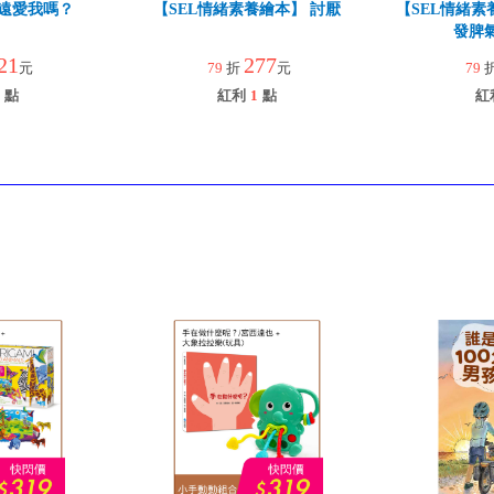
遠愛我嗎？
【SEL情緒素養繪本】 討厭
【SEL情緒素
發脾氣
21
277
元
79
折
元
79
點
紅利
1
點
紅