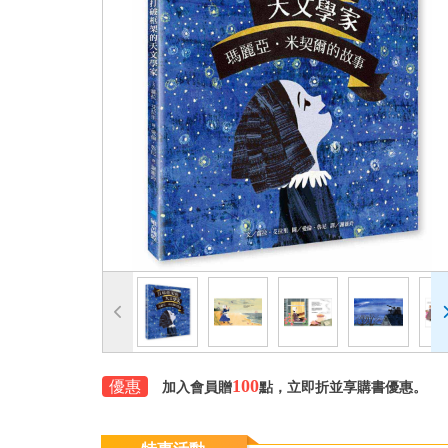
100
優惠
加入會員贈
點，立即折並享購書優惠。