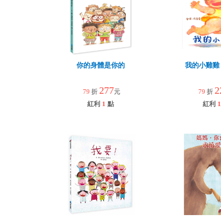
你的身體是你的
我的小雞雞
277
2
79
折
元
79
折
紅利
1
點
紅利
1