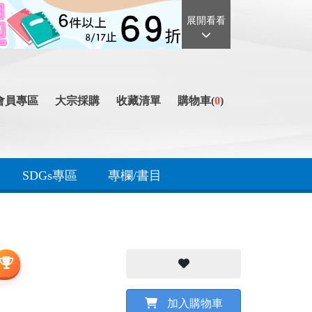
展開看看
會員專區
大宗採購
收藏清單
購物車(
0
)
SDGs專區
專欄/書目
加入購物車