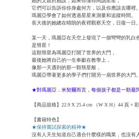
她的父親對她說，如果你懂得閱讀星星，
它們可以告訴你你身處何方，以及你應該去哪裡
瑪麗亞學會了如何透過星星來測量和追蹤時間。
長大後的她總在晴朗的夜裡觀察天空，日復一日
某一天，瑪麗亞在天空上發現了一個彎彎的乳白
是彗星！
這顆彗星為瑪麗亞打開了世界的大門，
最後她將自己的一生奉獻在教學上，
像那一天遇到的那一顆彗星般，
瑪麗亞帶著更多的學子們打開另一扇世界的大門
★對瑪麗亞．米契爾而言，每個孩子都是一顆最
【商品規格】22.9 X 25.4 cm （W X H）44 頁 × 
【書籍特色】
★保持嘗試探索的精神★
沒有人天生知道自己適合什麼樣的職業，也沒有