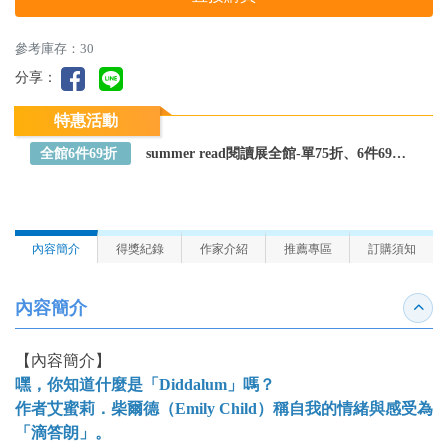
參考庫存：30
分享：
特惠活動
全館6件69折
summer read閱讀展全館-單75折、6件69折～全館任選
內容簡介
得獎紀錄
作家介紹
推薦專區
訂購須知
內容簡介
收合
【內容簡介】
嘿，你知道什麼是「Diddalum」嗎？
作者艾蜜莉．柴爾德（Emily Child）稱自我的情緒與感受為
「滴答朗」。