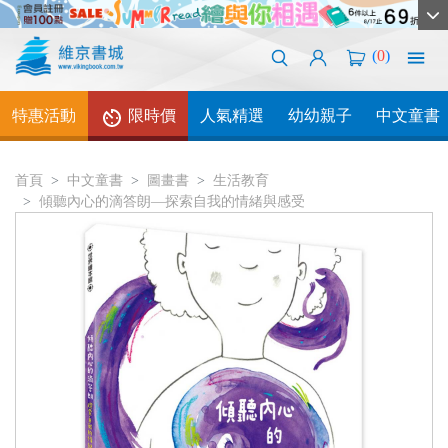
(
0
)
特惠活動
限時價
人氣精選
幼幼親子
中文童書
首頁
中文童書
圖畫書
生活教育
傾聽內心的滴答朗—探索自我的情緒與感受