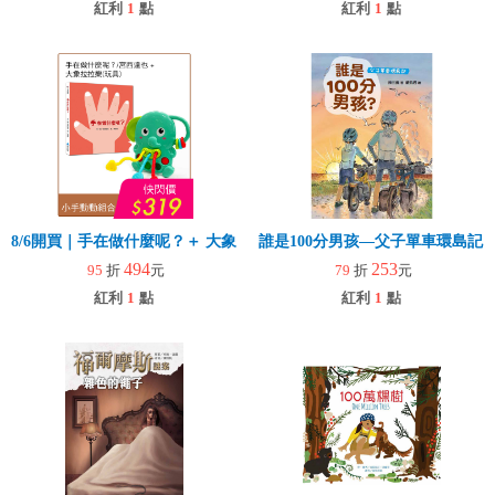
紅利
1
點
紅利
1
點
8/6開買｜手在做什麼呢？＋ 大象拉拉樂(玩具)
誰是100分男孩—父子單車環島記
494
253
95
折
元
79
折
元
紅利
1
點
紅利
1
點