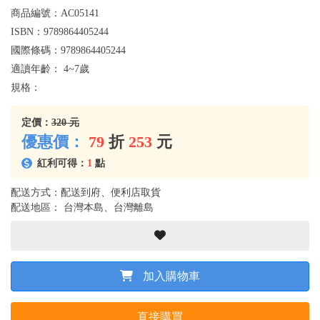
商品編號：
AC05141
ISBN：
9789864405244
國際條碼：
9789864405244
適讀年齡：
4~7歲
規格：
定價：
320 元
優惠價：
79
折
253
元
紅利可得：
1
點
配送方式：配送到府、便利店取貨
配送地區： 台灣本島、台灣離島
加入購物車
直接購買