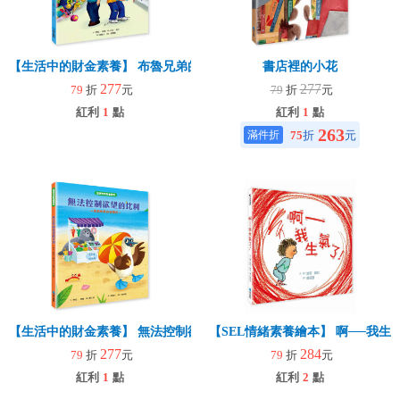
【生活中的財金素養】 布魯兄弟的存款奇蹟：用30元變百萬富翁
書店裡的小花
277
277
79
折
元
79
折
元
紅利
1
點
紅利
1
點
263
75
折
元
【生活中的財金素養】 無法控制欲望的比利：我真的真的好想買
【SEL情緒素養繪本】 啊──我生氣
277
284
79
折
元
79
折
元
紅利
1
點
紅利
2
點