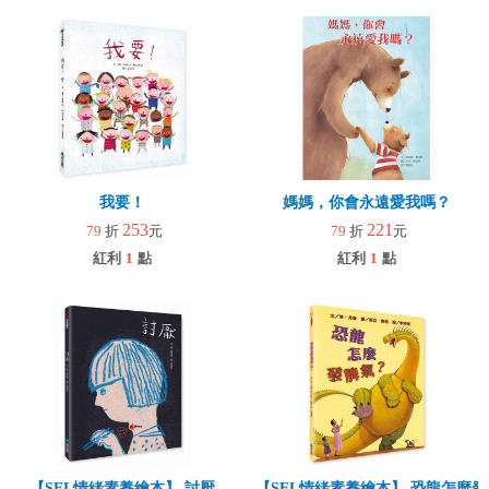
我要！
媽媽，你會永遠愛我嗎？
253
221
79
折
元
79
折
元
紅利
1
點
紅利
1
點
【SEL情緒素養繪本】 討厭
【SEL情緒素養繪本】 恐龍怎麼發