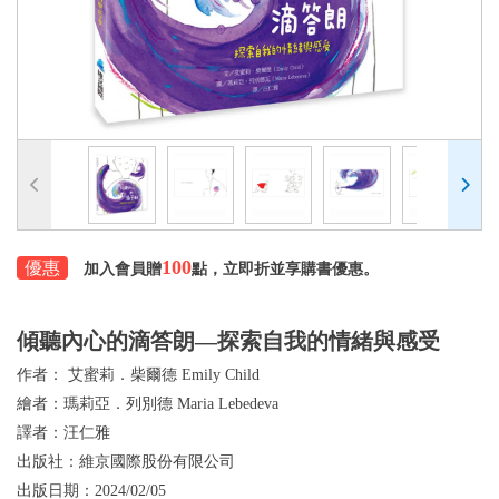
100
優惠
加入會員贈
點，立即折並享購書優惠。
傾聽內心的滴答朗—探索自我的情緒與感受
作者：
艾蜜莉．柴爾德 Emily Child
繪者：
瑪莉亞．列別德 Maria Lebedeva
譯者：
汪仁雅
出版社：
維京國際股份有限公司
出版日期：
2024/02/05