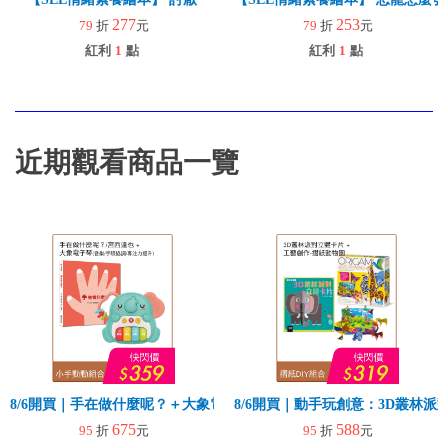
277
253
79
折
元
79
折
元
紅利
1
點
紅利
1
點
近期觀看商品一覽
8/6開買｜手在做什麼呢？＋大象電子琴
8/6開買｜動手玩創意：3D叢林
675
588
95
折
元
95
折
元