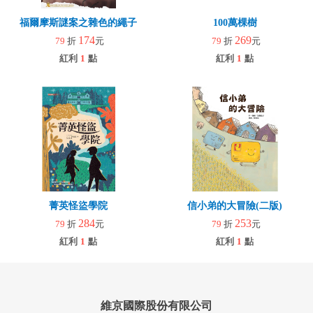
福爾摩斯謎案之雜色的繩子
100萬棵樹
174
269
79
折
元
79
折
元
紅利
1
點
紅利
1
點
菁英怪盜學院
信小弟的大冒險(二版)
284
253
79
折
元
79
折
元
紅利
1
點
紅利
1
點
維京國際股份有限公司