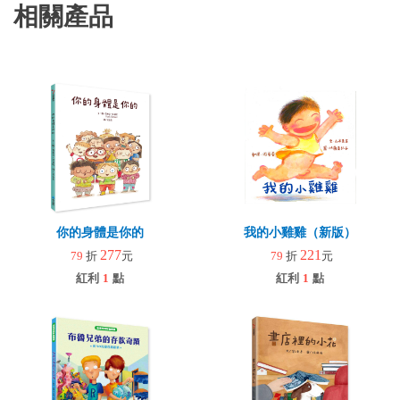
相關產品
你的身體是你的
我的小雞雞（新版）
277
221
79
折
元
79
折
元
紅利
1
點
紅利
1
點