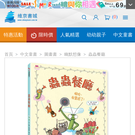
(
0
)
特惠活動
限時價
人氣精選
幼幼親子
中文童書
首頁
中文童書
圖畫書
幽默想像
蟲蟲餐廳