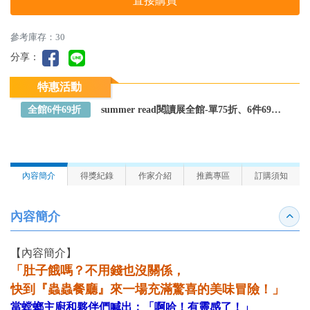
直接購買
參考庫存：30
分享：
特惠活動
全館6件69折
summer read閱讀展全館-單75折、6件69折～全館任選
內容簡介
得獎紀錄
作家介紹
推薦專區
訂購須知
內容簡介
收合
【內容簡介】
「肚子餓嗎？不用錢也沒關係，
快到『蟲蟲餐廳』來一場充滿驚喜的美味冒險！」
當螳螂主廚和夥伴們喊出：「啊哈！有靈感了！」