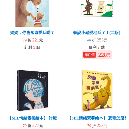
媽媽，你會永遠愛我嗎？
聽說小豬變地瓜了！(二版)
221
253
79
折
元
79
折
元
紅利
1
點
紅利
2
點
228
元
【SEL情緒素養繪本】 討厭
【SEL情緒素養繪本】 恐龍怎麼發
277
253
79
折
元
79
折
元