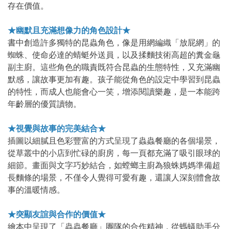
存在價值。
★幽默且充滿想像力的角色設計★
書中創造許多獨特的昆蟲角色，像是用網編織「放屁網」的
蜘蛛、使命必達的蜻蜓外送員，以及揉麵技術高超的糞金龜
副主廚。這些角色的職責既符合昆蟲的生態特性，又充滿幽
默感，讓故事更加有趣。孩子能從角色的設定中學習到昆蟲
的特性，而成人也能會心一笑，增添閱讀樂趣，是一本能跨
年齡層的優質讀物。
★視覺與故事的完美結合★
插圖以細膩且色彩豐富的方式呈現了蟲蟲餐廳的各個場景，
從草叢中的小店到忙碌的廚房，每一頁都充滿了吸引眼球的
細節。畫面與文字巧妙結合，如螳螂主廚為狼蛛媽媽準備超
長麵條的場景，不僅令人覺得可愛有趣，還讓人深刻體會故
事的溫暖情感。
★突顯友誼與合作的價值★
繪本中呈現了「蟲蟲餐廳」團隊的合作精神，從螞蟻助手分