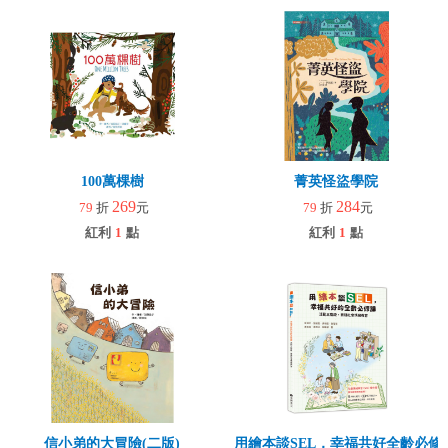
100萬棵樹
菁英怪盜學院
269
284
79
折
元
79
折
元
紅利
1
點
紅利
1
點
信小弟的大冒險(二版)
用繪本談SEL，幸福共好全齡必修