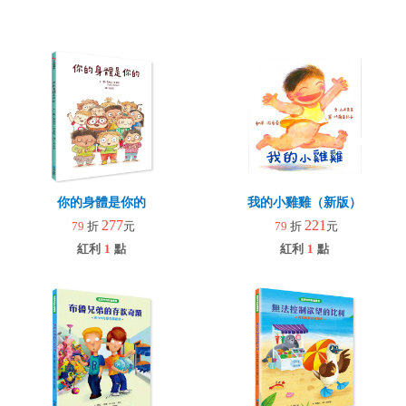
你的身體是你的
我的小雞雞（新版）
277
221
79
折
元
79
折
元
紅利
1
點
紅利
1
點