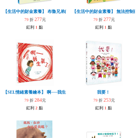
【生活中的財金素養】 布魯兄弟的存款奇蹟：用30元變百萬富翁
【生活中的財金素養】 無法控制
277
277
79
折
元
79
折
元
紅利
1
點
紅利
1
點
【SEL情緒素養繪本】 啊──我生氣了！(二版)
我要！
284
253
79
折
元
79
折
元
紅利
2
點
紅利
1
點