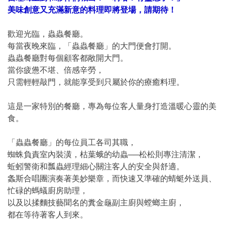
美味創意又充滿新意的料理即將登場，請期待！
歡迎光臨，蟲蟲餐廳。
每當夜晚來臨，「蟲蟲餐廳」的大門便會打開。
蟲蟲餐廳對每個顧客都敞開大門。
當你疲憊不堪、倍感辛勞，
只需輕輕敲門，就能享受到只屬於你的療癒料理。
這是一家特別的餐廳，專為每位客人量身打造溫暖心靈的美
食。
「蟲蟲餐廳」的每位員工各司其職，
蜘蛛負責室內裝潢，枯葉蛾的幼蟲──松松則專注清潔，
蚯蚓警衛和瓢蟲經理細心關注客人的安全與舒適。
螽斯合唱團演奏著美妙樂章，而快速又準確的蜻蜓外送員、
忙碌的螞蟻廚房助理，
以及以揉麵技藝聞名的糞金龜副主廚與螳螂主廚，
都在等待著客人到來。