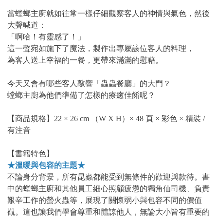
當螳螂主廚就如往常一樣仔細觀察客人的神情與氣色，然後
大聲喊道：
「啊哈！有靈感了！」
這一聲宛如施下了魔法，製作出專屬該位客人的料理，
為客人送上幸福的一餐，更帶來滿滿的慰藉。
今天又會有哪些客人敲響「蟲蟲餐廳」的大門？
螳螂主廚為他們準備了怎樣的療癒佳餚呢？
【商品規格】22 × 26 cm （W X H）× 48 頁 × 彩色 × 精裝 /
有注音
【書籍特色】
★溫暖與包容的主題★
不論身分背景，所有昆蟲都能受到無條件的歡迎與款待。書
中的螳螂主廚和其他員工細心照顧疲憊的獨角仙司機、負責
艱辛工作的螢火蟲等，展現了關懷弱小與包容不同的價值
觀。這也讓我們學會尊重和體諒他人，無論大小皆有重要的