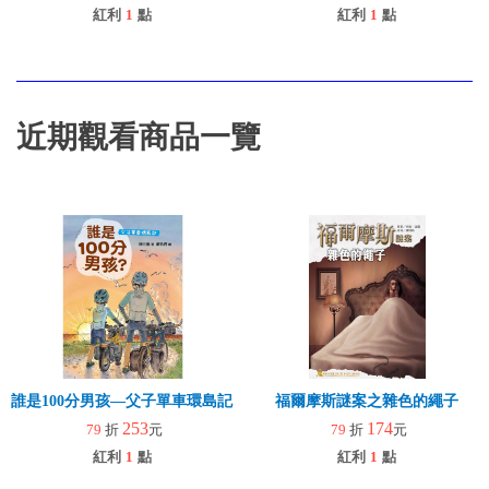
紅利
1
點
紅利
1
點
近期觀看商品一覽
誰是100分男孩—父子單車環島記（二版）
福爾摩斯謎案之雜色的繩子
253
174
79
折
元
79
折
元
紅利
1
點
紅利
1
點