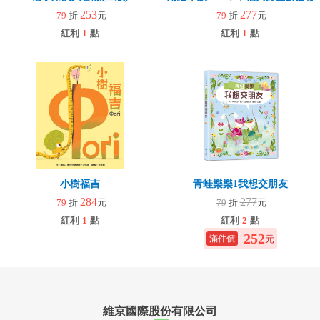
253
277
79
折
元
79
折
元
紅利
1
點
紅利
1
點
小樹福吉
青蛙樂樂1我想交朋友
284
277
79
折
元
79
折
元
紅利
1
點
紅利
2
點
252
元
維京國際股份有限公司