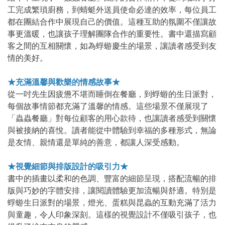
工完成繁瑣廚務，到蜻蜓外送員使命必達的效率，每位員工
都在團結合作中展現自己的價值。這種互助的氛圍不僅讓故
事更溫暖，也讓孩子理解團隊合作的重要性。書中還描寫顧
客之間的互相關懷，如為蜉蝣慶生的場景，讓讀者感受到友
情的美好。
★充滿溫馨與歡樂的情感故事★
從一吋先生因疲憊不堪而睡倒在餐廳，到蜉蝣的生日派對，
每個故事情節都充滿了溫馨的情感。這些場景不僅展現了
「蟲蟲餐廳」對每位顧客的用心款待，也讓讀者感受到關懷
與被接納的喜悅。讀者能從中體驗到幸福的多種形式，無論
是友情、親情還是單純的善意，都讓人深受感動。
★視覺細節與排版設計的吸引力★
書中的插畫以柔和的色調、豐富的細節呈現，搭配流暢的排
版與巧妙的字體安排，讓閱讀體驗更加流暢與舒適。特別是
蜉蝣生日派對的場景，燈光、蛋糕與昆蟲的互動充滿了活力
與童趣，令人印象深刻。這樣的視覺設計不僅吸引孩子，也