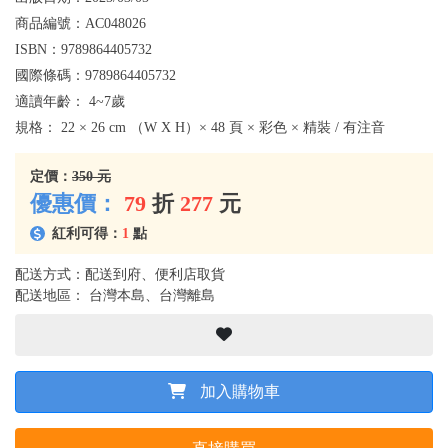
商品編號：
AC048026
ISBN：
9789864405732
國際條碼：
9789864405732
適讀年齡：
4~7歲
規格：
22 × 26 cm （W X H）× 48 頁 × 彩色 × 精裝 / 有注音
定價：
350 元
優惠價：
79
折
277
元
紅利可得：
1
點
配送方式：配送到府、便利店取貨
配送地區： 台灣本島、台灣離島
加入購物車