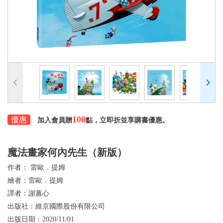
100
優惠
加入會員贈
點，立即折並享購書優惠。
魔法畫家何內先生（新版）
作者：
雷歐．提姆
繪者：
雷歐．提姆
譯者：
謝蕙心
出版社：
維京國際股份有限公司
出版日期：
2020/11/01