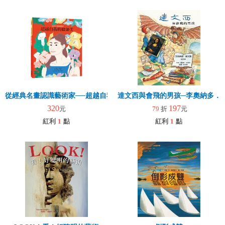
從經典名畫認識藝術家──超越自我的歐姬芙
達文西與會飛的男孩─李奧納多．
320
197
元
79
折
元
紅利
1
點
紅利
1
點