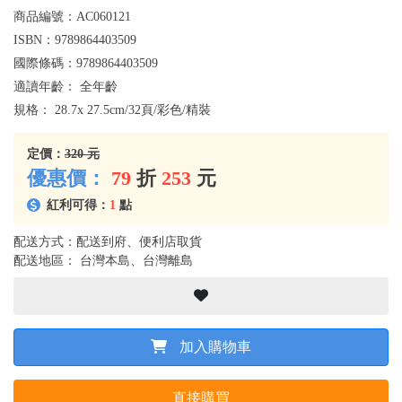
商品編號：
AC060121
ISBN：
9789864403509
國際條碼：
9789864403509
適讀年齡：
全年齡
規格：
28.7x 27.5cm/32頁/彩色/精裝
定價：
320 元
優惠價：
79
折
253
元
紅利可得：
1
點
配送方式：配送到府、便利店取貨
配送地區： 台灣本島、台灣離島
加入購物車
直接購買