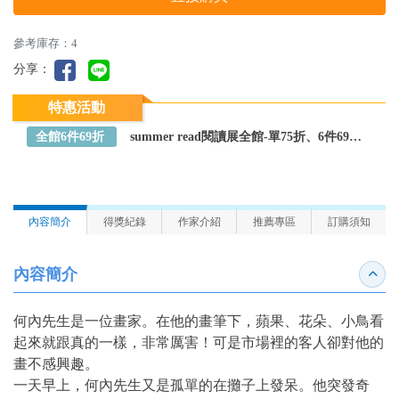
參考庫存：4
分享：
特惠活動
全館6件69折
summer read閱讀展全館-單75折、6件69折～全館任選
內容簡介
得獎紀錄
作家介紹
推薦專區
訂購須知
內容簡介
收合
何內先生是一位畫家。在他的畫筆下，蘋果、花朵、小鳥看
起來就跟真的一樣，非常厲害！可是市場裡的客人卻對他的
畫不感興趣。
一天早上，何內先生又是孤單的在攤子上發呆。他突發奇