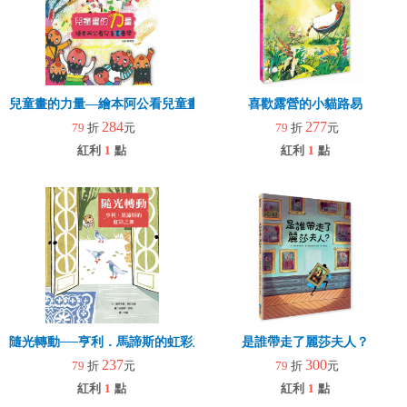
兒童畫的力量―繪本阿公看兒童畫臺灣
喜歡露營的小貓路易
284
277
79
折
元
79
折
元
紅利
1
點
紅利
1
點
隨光轉動──亨利．馬諦斯的虹彩之舞
是誰帶走了麗莎夫人？
237
300
79
折
元
79
折
元
紅利
1
點
紅利
1
點