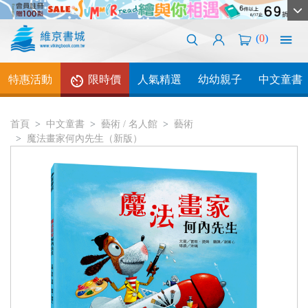
(
0
)
特惠活動
限時價
人氣精選
幼幼親子
中文童書
首頁
中文童書
藝術 / 名人館
藝術
魔法畫家何內先生（新版）