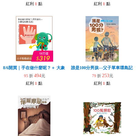
紅利
1
點
紅利
1
點
8/6開買｜手在做什麼呢？＋ 大象拉拉樂(玩具)
誰是100分男孩—父子單車環島記
494
253
95
折
元
79
折
元
紅利
1
點
紅利
1
點