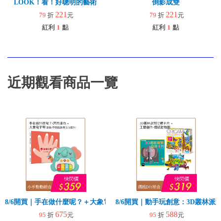
LOOK！看！好聰明的藝術
倒影成雙
221
221
79
折
元
79
折
元
紅利
1
點
紅利
1
點
近期觀看商品一覽
8/6開買｜手在做什麼呢？＋大象電子琴
8/6開買｜動手玩創意：3D叢林
675
588
95
折
元
95
折
元