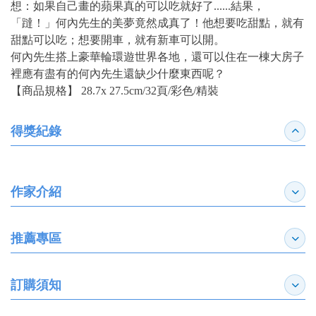
想：如果自己畫的蘋果真的可以吃就好了......結果，
「躂！」何內先生的美夢竟然成真了！他想要吃甜點，就有
甜點可以吃；想要開車，就有新車可以開。
何內先生搭上豪華輪環遊世界各地，還可以住在一棟大房子
裡應有盡有的何內先生還缺少什麼東西呢？
【商品規格】 28.7x 27.5cm/32頁/彩色/精裝
得獎紀錄
收合
作家介紹
展開
推薦專區
展開
訂購須知
展開