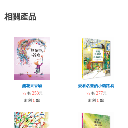
相關產品
無花果香吻
愛看名畫的小貓路易
253
277
79
折
元
79
折
元
紅利
1
點
紅利
1
點