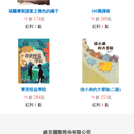
福爾摩斯謎案之雜色的繩子
100萬棵樹
174
269
79
折
元
79
折
元
紅利
1
點
紅利
1
點
菁英怪盜學院
信小弟的大冒險(二版)
284
253
79
折
元
79
折
元
紅利
1
點
紅利
1
點
維京國際股份有限公司