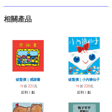
相關產品
破盤價｜感謝書
破盤價｜小內褲仙子
221
220
79
折
元
79
折
元
紅利
1
點
紅利
1
點