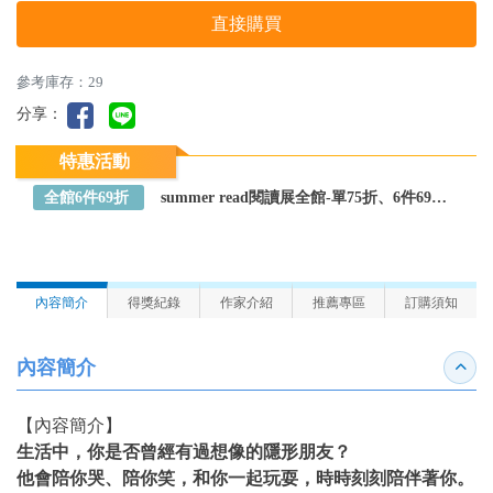
直接購買
參考庫存：29
分享：
特惠活動
全館6件69折
summer read閱讀展全館-單75折、6件69折～全館任選
內容簡介
得獎紀錄
作家介紹
推薦專區
訂購須知
內容簡介
收合
【內容簡介】
生活中，你是否曾經有過想像的隱形朋友？
他會陪你哭、陪你笑，和你一起玩耍，時時刻刻陪伴著你。