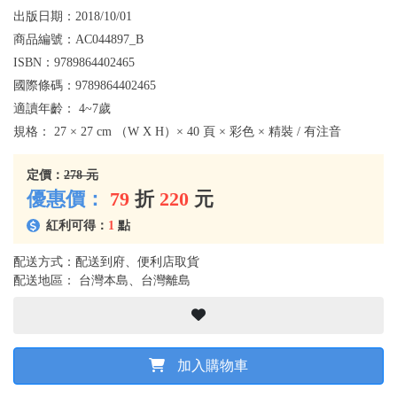
出版日期：
2018/10/01
商品編號：
AC044897_B
ISBN：
9789864402465
國際條碼：
9789864402465
適讀年齡：
4~7歲
規格：
27 × 27 cm （W X H）× 40 頁 × 彩色 × 精裝 / 有注音
定價：
278 元
優惠價：
79
折
220
元
紅利可得：
1
點
配送方式：配送到府、便利店取貨
配送地區： 台灣本島、台灣離島
加入購物車