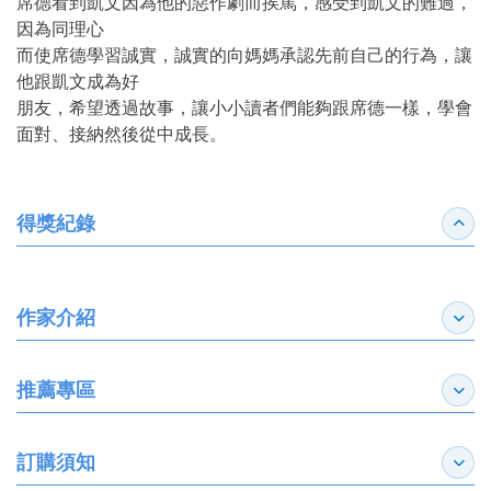
席德看到凱文因為他的惡作劇而挨罵，感受到凱文的難過，
因為同理心
而使席德學習誠實，誠實的向媽媽承認先前自己的行為，讓
他跟凱文成為好
朋友，希望透過故事，讓小小讀者們能夠跟席德一樣，學會
面對、接納然後從中成長。
得獎紀錄
收合
作家介紹
展開
推薦專區
展開
訂購須知
展開