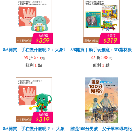
8/6開買｜手在做什麼呢？＋大象電子琴
8/6開買｜動手玩創意：3D叢林
675
588
95
折
元
95
折
元
紅利
1
點
紅利
1
點
8/6開買｜手在做什麼呢？＋ 大象拉拉樂(玩具)
誰是100分男孩—父子單車環島記