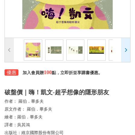
100
優惠
加入會員贈
點，立即折並享購書優惠。
破盤價｜嗨！凱文-超乎想像的隱形朋友
作者：
羅伯．畢多夫
原文作者：
羅伯．畢多夫
繪者：
羅伯．畢多夫
譯者：
吳其鴻
出版社：
維京國際股份有限公司