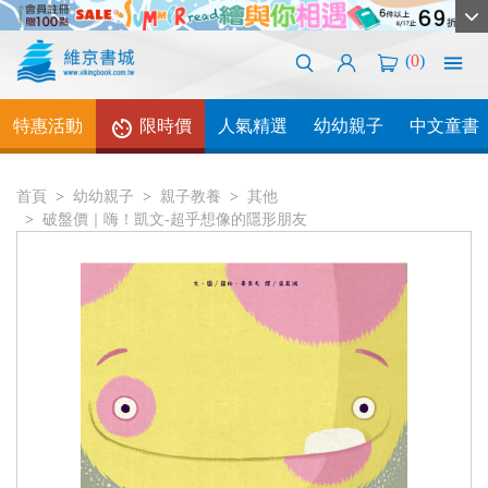
(
0
)
特惠活動
限時價
人氣精選
幼幼親子
中文童書
首頁
幼幼親子
親子教養
其他
破盤價｜嗨！凱文-超乎想像的隱形朋友