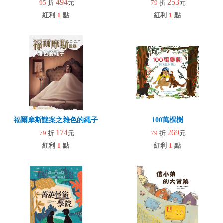
494
253
95
折
元
79
折
元
紅利
1
點
紅利
1
點
福爾摩斯謎案之雜色的繩子
100萬棵樹
174
269
79
折
元
79
折
元
紅利
1
點
紅利
1
點