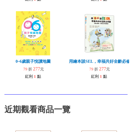
0~6歲親子悅讀地圖
用繪本談SEL，幸福共好全齡必修
277
277
79
折
元
79
折
元
紅利
1
點
紅利
1
點
近期觀看商品一覽