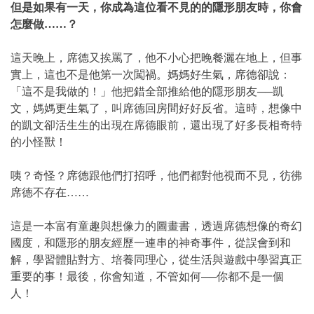
但是如果有一天，你成為這位看不見的的隱形朋友時，你會
怎麼做……？
這天晚上，席德又挨罵了，他不小心把晚餐灑在地上，但事
實上，這也不是他第一次闖禍。媽媽好生氣，席德卻說：
「這不是我做的！」他把錯全部推給他的隱形朋友──凱
文，媽媽更生氣了，叫席德回房間好好反省。這時，想像中
的凱文卻活生生的出現在席德眼前，還出現了好多長相奇特
的小怪獸！
咦？奇怪？席德跟他們打招呼，他們都對他視而不見，彷彿
席德不存在……
這是一本富有童趣與想像力的圖畫書，透過席德想像的奇幻
國度，和隱形的朋友經歷一連串的神奇事件，從誤會到和
解，學習體貼對方、培養同理心，從生活與遊戲中學習真正
重要的事！最後，你會知道，不管如何──你都不是一個
人！