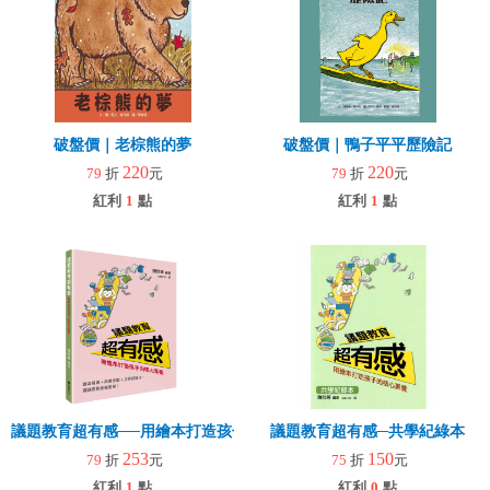
破盤價｜老棕熊的夢
破盤價｜鴨子平平歷險記
220
220
79
折
元
79
折
元
紅利
1
點
紅利
1
點
議題教育超有感──用繪本打造孩子的核心素養
議題教育超有感─共學紀綠本
253
150
79
折
元
75
折
元
紅利
1
點
紅利
0
點