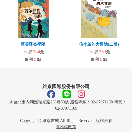
菁英怪盜學院
信小弟的大冒險(二版)
284
253
79
折
元
79
折
元
紅利
1
點
紅利
1
點
維京國際股份有限公司
114 台北市內湖區瑞光路258巷50號 服務專線：02-87971168 傳真：
02-87971169
Copyright © 維京書城 All Rights Reserved. 版權所有
隱私權政策