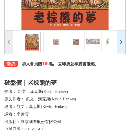
100
優惠
加入會員贈
點，立即折並享購書優惠。
破盤價｜老棕熊的夢
作者：
凱文．漢克斯(Kevin Henkes)
原文作者：
凱文．漢克斯(Kevin Henkes)
繪者：
凱文．漢克斯(Kevin Henkes)
譯者：
李紫蓉
出版社：
維京國際股份有限公司
出版日期：
2016/11/01