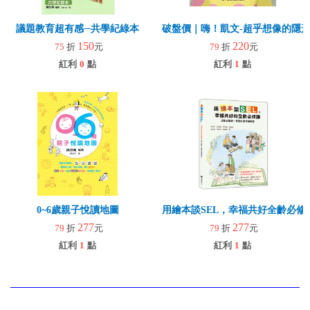
議題教育超有感─共學紀綠本
破盤價｜嗨！凱文-超乎想像的隱
150
220
75
折
元
79
折
元
紅利
0
點
紅利
1
點
0~6歲親子悅讀地圖
用繪本談SEL，幸福共好全齡必修
277
277
79
折
元
79
折
元
紅利
1
點
紅利
1
點