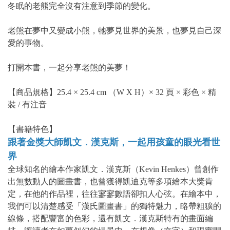
冬眠的老熊完全沒有注意到季節的變化。
老熊在夢中又變成小熊，牠夢見世界的美景，也夢見自己深
愛的事物。
打開本書，一起分享老熊的美夢！
【商品規格】25.4 × 25.4 cm （W X H）× 32 頁 × 彩色 × 精
裝 / 有注音
【書籍特色】
跟著金獎大師凱文．漢克斯，一起用孩童的眼光看世
界
全球知名的繪本作家凱文．漢克斯（Kevin Henkes）曾創作
出無數動人的圖畫書，也曾獲得凱迪克等多項繪本大獎肯
定，在他的作品裡，往往寥寥數語卻扣人心弦。在繪本中，
我們可以清楚感受「漢氏圖畫書」的獨特魅力，略帶粗獷的
線條，搭配豐富的色彩，還有凱文．漢克斯特有的畫面編