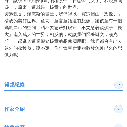
排，讓讀者在如夢似幻的場景中，在想像（文字）和現實間
遊走，原來，這就是「孩童」的世界。
透過凱文．漢克斯的畫筆，我們得以一窺這個由「想像力」
構成的美好世界。童真，童言童語還有想像，讓孩童有一個
屬於自己的空間，請不要急著打破它，不要急著讓孩子「長
大」進入成人的世界；相反的，就讓我們跟著凱文．漢克
斯，一起進入這個屬於孩童的想像國度吧！我們都會有出人
意外的收穫哦，說不定，你也會重新開始激發沉睡已久的想
像力呢！
得獎紀錄
收合
作家介紹
展開