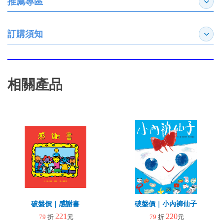
推薦專區
展開
訂購須知
展開
相關產品
破盤價｜感謝書
破盤價｜小內褲仙子
221
220
79
折
元
79
折
元