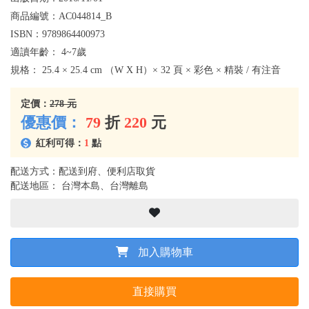
商品編號：
AC044814_B
ISBN：
9789864400973
適讀年齡：
4~7歲
規格：
25.4 × 25.4 cm （W X H）× 32 頁 × 彩色 × 精裝 / 有注音
定價：
278 元
優惠價：
79
折
220
元
紅利可得：
1
點
配送方式：配送到府、便利店取貨
配送地區： 台灣本島、台灣離島
加入購物車
直接購買