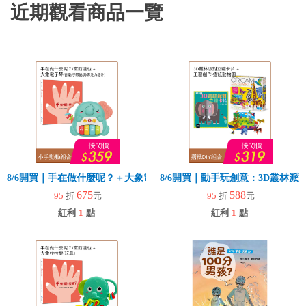
近期觀看商品一覽
8/6開買｜手在做什麼呢？＋大象電子琴
8/6開買｜動手玩創意：3D叢林
675
588
95
折
元
95
折
元
紅利
1
點
紅利
1
點