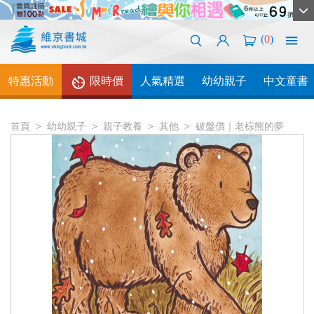
(
0
)
特惠活動
限時價
人氣精選
幼幼親子
中文童書
首頁
幼幼親子
親子教養
其他
破盤價｜老棕熊的夢