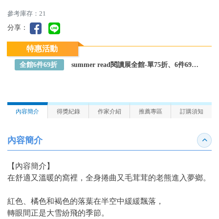
參考庫存：21
分享：
特惠活動
全館6件69折
summer read閱讀展全館-單75折、6件69折～全館任選
內容簡介
得獎紀錄
作家介紹
推薦專區
訂購須知
內容簡介
收合
【內容簡介】
在舒適又溫暖的窩裡，全身捲曲又毛茸茸的老熊進入夢鄉。
紅色、橘色和褐色的落葉在半空中緩緩飄落，
轉眼間正是大雪紛飛的季節。