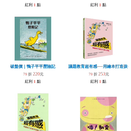
紅利
1
點
紅利
1
點
破盤價｜鴨子平平歷險記
議題教育超有感──用繪本打造孩
220
253
79
折
元
79
折
元
紅利
1
點
紅利
1
點