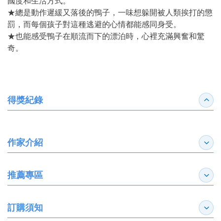
國度和生活方式。
★總是動作遲緩又落後的鴨子，一味想躲開被人類挨打的懲
罰，而每個孩子對這種逃避的心情都能感同身受。
★也能感受鴨子在順流而下的漂泊時，心裡充滿興奮和驚
奇。
得獎紀錄
收合
作家介紹
展開
推薦專區
展開
訂購須知
展開