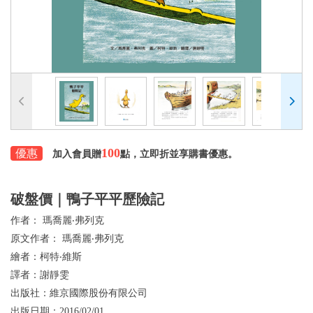
100
優惠
加入會員贈
點，立即折並享購書優惠。
破盤價｜鴨子平平歷險記
作者：
瑪喬麗‧弗列克
原文作者：
瑪喬麗‧弗列克
繪者：
柯特‧維斯
譯者：
謝靜雯
出版社：
維京國際股份有限公司
出版日期：
2016/02/01