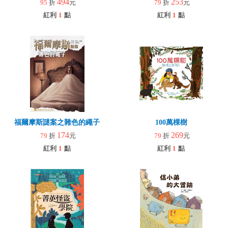
494
253
95
折
元
79
折
元
紅利
1
點
紅利
1
點
福爾摩斯謎案之雜色的繩子
100萬棵樹
174
269
79
折
元
79
折
元
紅利
1
點
紅利
1
點