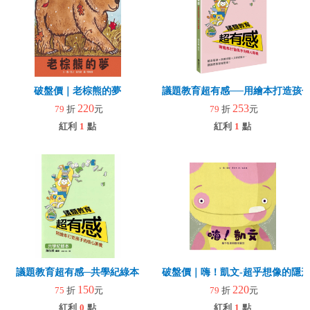
破盤價｜老棕熊的夢
議題教育超有感──用繪本打造孩
220
253
79
折
元
79
折
元
紅利
1
點
紅利
1
點
議題教育超有感─共學紀綠本
破盤價｜嗨！凱文-超乎想像的隱
150
220
75
折
元
79
折
元
紅利
0
點
紅利
1
點