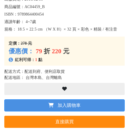
商品編號：
AC04459_B
ISBN：
9789864400454
適讀年齡：
4~7歲
規格：
18.5 × 22.5 cm （W X H）× 32 頁 × 彩色 × 精裝 / 有注音
定價：
278 元
優惠價：
79
折
220
元
紅利可得：
1
點
配送方式：配送到府、便利店取貨
配送地區： 台灣本島、台灣離島
加入購物車
直接購買