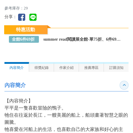
參考庫存：29
分享：
特惠活動
全館6件69折
summer read閱讀展全館-單75折、6件69折～全館任選
內容簡介
得獎紀錄
作家介紹
推薦專區
訂購須知
內容簡介
收合
【內容簡介】
平平是一隻喜歡冒險的鴨子。
牠住在往返於長江，一艘美麗的船上，船頭畫著智慧之眼的
圖騰。
牠喜愛在河船上的生活，也喜歡自己的大家族和好心的主