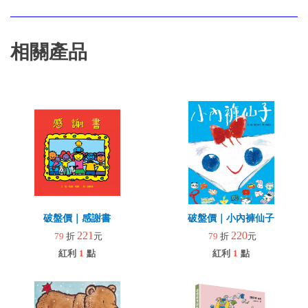
相關產品
破盤價｜感謝書
破盤價｜小內褲仙子
221
220
79
折
元
79
折
元
紅利
1
點
紅利
1
點