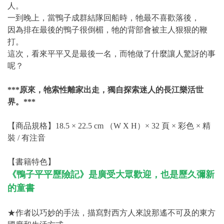
人。
一到晚上，當鴨子成群結隊回船時，牠最不喜歡落後，
因為排在最後的鴨子很倒楣，牠的背部會被主人狠狠的鞭
打。
這次，看來平平又是最後一名，而牠做了什麼讓人驚訝的事
呢？
***原來，牠索性離家出走，獨自探索迷人的長江樂活世
界。***
【商品規格】18.5 × 22.5 cm （W X H）× 32 頁 × 彩色 × 精
裝 / 有注音
【書籍特色】
《鴨子平平歷險記》是廣受大眾歡迎，也是歷久彌新
的童書
★作者以巧妙的手法，描寫對西方人來說那遙不可及的東方