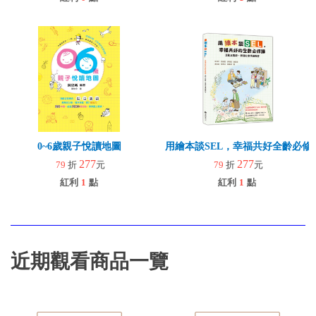
0~6歲親子悅讀地圖
用繪本談SEL，幸福共好全齡必修
277
277
79
折
元
79
折
元
紅利
1
點
紅利
1
點
近期觀看商品一覽