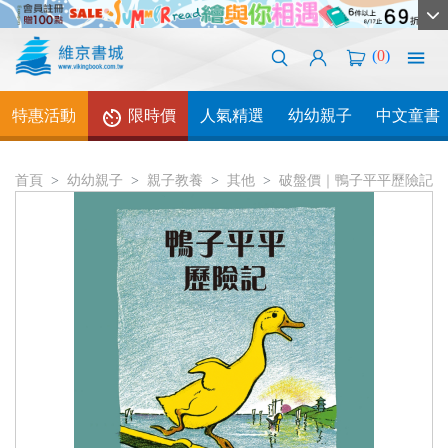
(
0
)
特惠活動
限時價
人氣精選
幼幼親子
中文童書
首頁
幼幼親子
親子教養
其他
破盤價｜鴨子平平歷險記