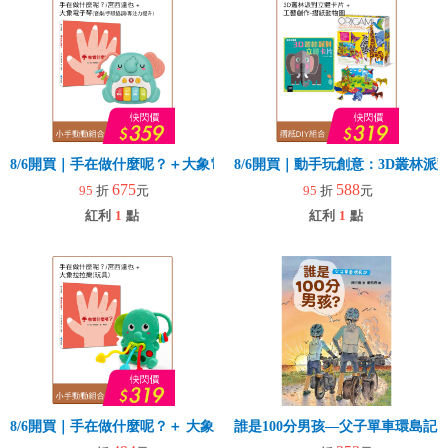
8/6開買｜手在做什麼呢？＋大象電子琴
8/6開買｜動手玩創意：3D叢林
675
588
95
折
元
95
折
元
紅利
1
點
紅利
1
點
8/6開買｜手在做什麼呢？＋ 大象拉拉樂(玩具)
誰是100分男孩—父子單車環島記