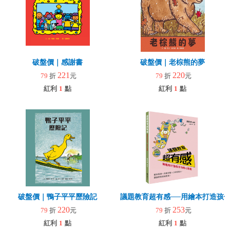
破盤價｜感謝書
破盤價｜老棕熊的夢
221
220
79
折
元
79
折
元
紅利
1
點
紅利
1
點
破盤價｜鴨子平平歷險記
議題教育超有感──用繪本打造孩
220
253
79
折
元
79
折
元
紅利
1
點
紅利
1
點