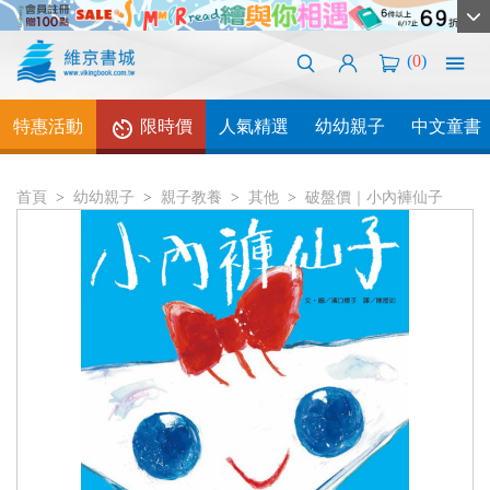
(
0
)
特惠活動
限時價
人氣精選
幼幼親子
中文童書
首頁
幼幼親子
親子教養
其他
破盤價｜小內褲仙子