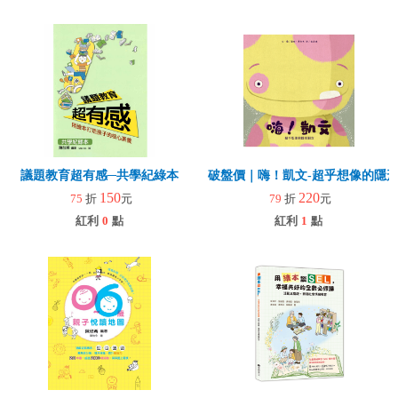
議題教育超有感─共學紀綠本
破盤價｜嗨！凱文-超乎想像的隱
150
220
75
折
元
79
折
元
紅利
0
點
紅利
1
點