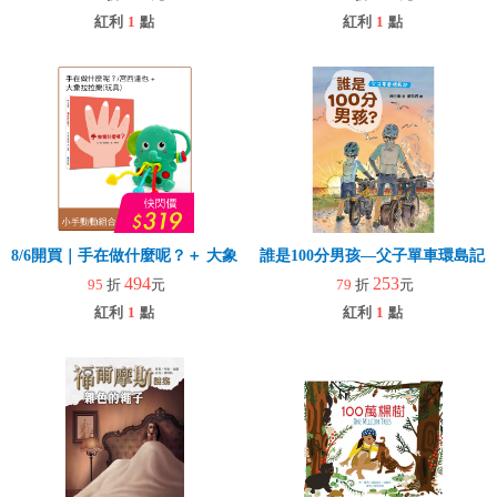
紅利
1
點
紅利
1
點
8/6開買｜手在做什麼呢？＋ 大象拉拉樂(玩具)
誰是100分男孩—父子單車環島記
494
253
95
折
元
79
折
元
紅利
1
點
紅利
1
點