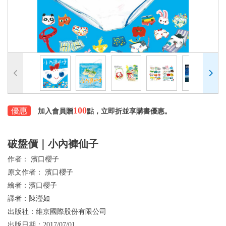
100
優惠
加入會員贈
點，立即折並享購書優惠。
破盤價｜小內褲仙子
作者：
濱口櫻子
原文作者：
濱口櫻子
繪者：
濱口櫻子
譯者：
陳瀅如
出版社：
維京國際股份有限公司
出版日期：
2017/07/01