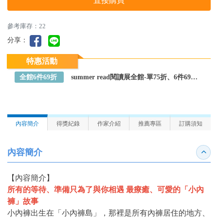
直接購買
參考庫存：22
分享：
特惠活動
全館6件69折
summer read閱讀展全館-單75折、6件69折～全館任選
內容簡介
得獎紀錄
作家介紹
推薦專區
訂購須知
內容簡介
收合
【內容簡介】
所有的等待、準備只為了與你相遇 最療癒、可愛的「小內
褲」故事
小內褲出生在「小內褲島」，那裡是所有內褲居住的地方、