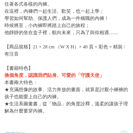
住著各式各樣的內褲。
在這裡，內褲們一起生活、歡笑，也一起上學；
學習如何幫助、保護人們，成為一件稱職的內褲！
時候將至，小內褲即將踏上自己的旅程；
他靜靜的坐在盒子裡，航向未來，只為了與你相遇……
【商品規格】21 × 28 cm （W X H）× 40 頁 × 彩色 × 精裝 /
有注音
【書籍特色】
換個角度，認識我們貼身、可愛的「守護天使」
本書兩大特色：
★充滿想像的故事、活力奔放的畫面，就算是討厭小褲褲的
孩子也能愛上自己的內褲。
★生活系圖畫書，從「物品」的角度詮釋，溫柔的讓孩子理
解為什麼要穿內褲。