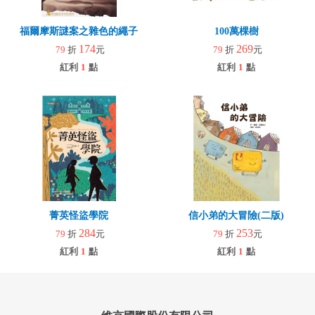
福爾摩斯謎案之雜色的繩子
100萬棵樹
174
269
79
折
元
79
折
元
紅利
1
點
紅利
1
點
菁英怪盜學院
信小弟的大冒險(二版)
284
253
79
折
元
79
折
元
紅利
1
點
紅利
1
點