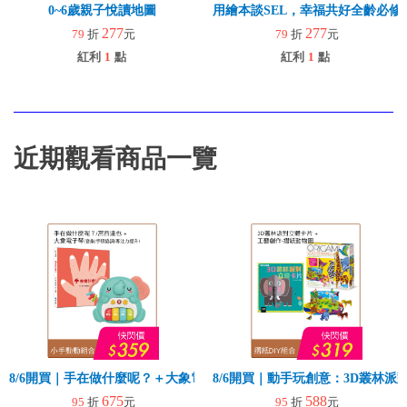
0~6歲親子悅讀地圖
用繪本談SEL，幸福共好全齡必修
277
277
79
折
元
79
折
元
紅利
1
點
紅利
1
點
近期觀看商品一覽
8/6開買｜手在做什麼呢？＋大象電子琴
8/6開買｜動手玩創意：3D叢林
675
588
95
折
元
95
折
元