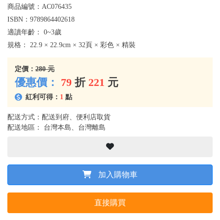
商品編號：
AC076435
ISBN：
9789864402618
適讀年齡：
0~3歲
規格：
22.9 × 22.9cm × 32頁 × 彩色 × 精裝
定價：
280 元
優惠價：
79
折
221
元
紅利可得：
1
點
配送方式：配送到府、便利店取貨
配送地區： 台灣本島、台灣離島
加入購物車
直接購買