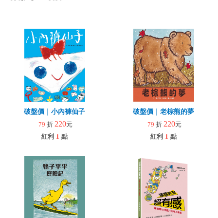
破盤價｜小內褲仙子
破盤價｜老棕熊的夢
220
220
79
折
元
79
折
元
紅利
1
點
紅利
1
點