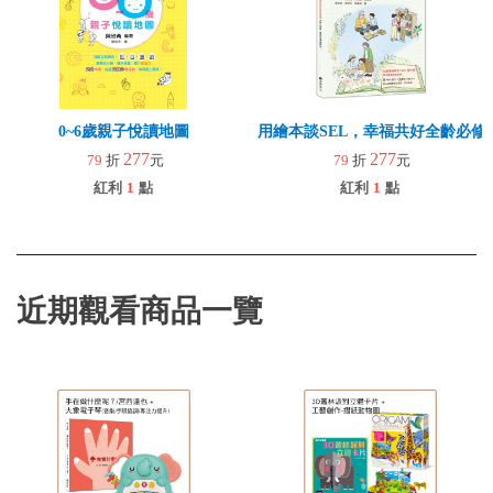
0~6歲親子悅讀地圖
用繪本談SEL，幸福共好全齡必修
277
277
79
折
元
79
折
元
紅利
1
點
紅利
1
點
近期觀看商品一覽