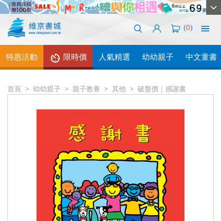
(
0
)
特惠活動
限時價
人氣精選
幼幼親子
中文童書
首頁
幼幼親子
親子教養
其他
破盤價｜感謝書