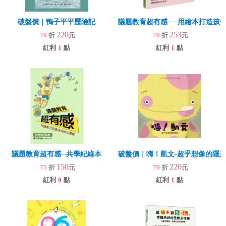
破盤價｜鴨子平平歷險記
議題教育超有感──用繪本打造孩
220
253
79
折
元
79
折
元
紅利
1
點
紅利
1
點
議題教育超有感─共學紀綠本
破盤價｜嗨！凱文-超乎想像的隱
150
220
75
折
元
79
折
元
紅利
0
點
紅利
1
點