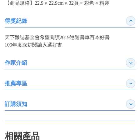
【商品規格】22.9 × 22.9cm × 32頁 × 彩色 × 精裝
得獎紀錄
收合
天下雜誌基金會希望閱讀2019巡迴書車百本好書
109年度深耕閱讀入選好書
作家介紹
展開
推薦專區
展開
訂購須知
展開
相關產品