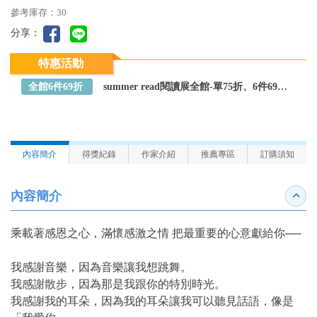
參考庫存：30
分享：
特惠活動
全館6件69折
summer read閱讀展全館-單75折、6件69折～全館任選
內容簡介
得獎紀錄
作家介紹
推薦專區
訂購須知
內容簡介
收合
乘載著感恩之心，滿懷感激之情 把最重要的心意獻給你──
我感謝音樂，因為音樂讓我想跳舞。
我感謝散步，因為那是我跟你的特別時光。
我感謝我的耳朵，因為我的耳朵讓我可以聽見話語，像是