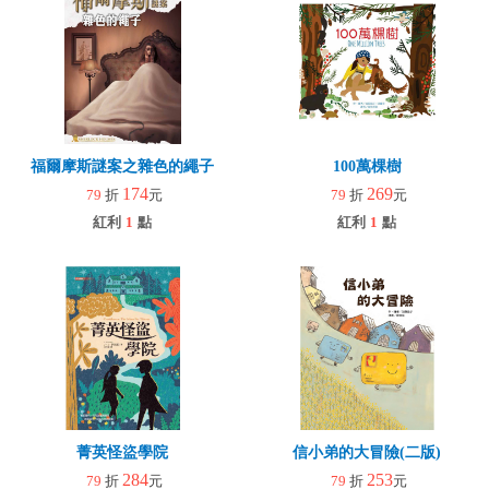
福爾摩斯謎案之雜色的繩子
100萬棵樹
174
269
79
折
元
79
折
元
紅利
1
點
紅利
1
點
菁英怪盜學院
信小弟的大冒險(二版)
284
253
79
折
元
79
折
元