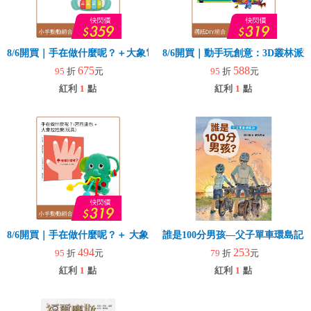
8/6開買｜手在做什麼呢？＋大象電子琴
8/6開買｜動手玩創意：3D叢林
675
588
95
折
元
95
折
元
紅利
1
點
紅利
1
點
8/6開買｜手在做什麼呢？＋ 大象拉拉樂(玩具)
誰是100分男孩—父子單車環島記
494
253
95
折
元
79
折
元
紅利
1
點
紅利
1
點