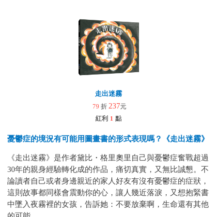
走出迷霧
237
79
折
元
紅利
1
點
憂鬱症的境況有可能用圖畫書的形式表現嗎？《走出迷霧》
《走出迷霧》是作者黛比・格里奧里自己與憂鬱症奮戰超過
30年的親身經驗轉化成的作品，痛切真實，又無比誠懇。不
論讀者自己或者身邊親近的家人好友有沒有憂鬱症的症狀，
這則故事都同樣會震動你的心，讓人幾近落淚，又想抱緊書
中墜入夜霧裡的女孩，告訴她：不要放棄啊，生命還有其他
的可能。