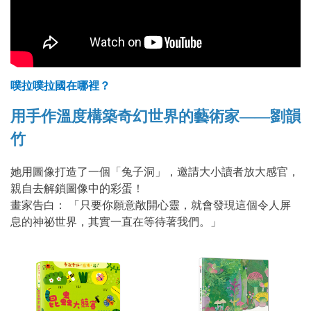
噗拉噗拉國在哪裡？
用手作溫度構築奇幻世界的藝術家——劉韻
竹
她用圖像打造了一個「兔子洞」，邀請大小讀者放大感官，
親自去解鎖圖像中的彩蛋！
畫家告白： 「只要你願意敞開心靈，就會發現這個令人屏
息的神祕世界，其實一直在等待著我們。」