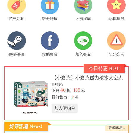
特惠活動
註冊好康
大宗採購
熱銷精選
專欄/書目
粉絲專頁
加入好友
防詐公告
今日特惠 HOT!
【小麥克】小麥克磁力積木太空人
(B款)
46
180
下殺
折,
元
目前售出：
2
本
加入購物車
好康訊息 News!
更多訊息...