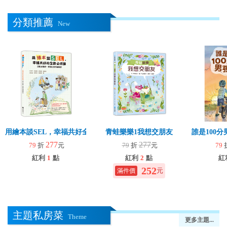
分類推薦
New
用繪本談SEL，幸福共好全齡必修課
青蛙樂樂1我想交朋友
誰是100
277
277
79
折
元
79
折
元
79
紅利
1
點
紅利
2
點
紅
252
元
主題私房菜
Theme
更多主題...