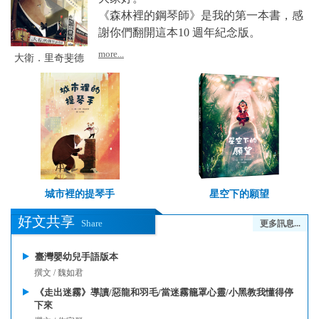
《森林裡的鋼琴師》是我的第一本書，感
謝你們翻開這本10 週年紀念版。
more...
大衛．里奇斐德
城市裡的提琴手
星空下的願望
好文共享
Share
更多訊息...
臺灣嬰幼兒手語版本
撰文 / 魏如君
《走出迷霧》導讀/惡龍和羽毛/當迷霧籠罩心靈/小黑教我懂得停
下來