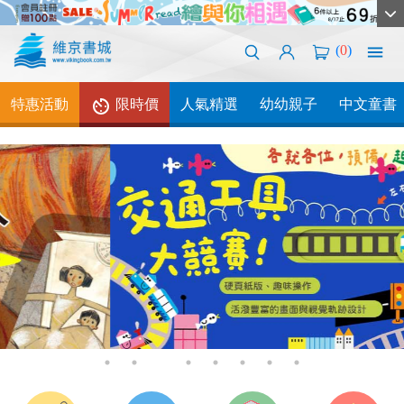
(
0
)
特惠活動
限時價
人氣精選
幼幼親子
中文童書