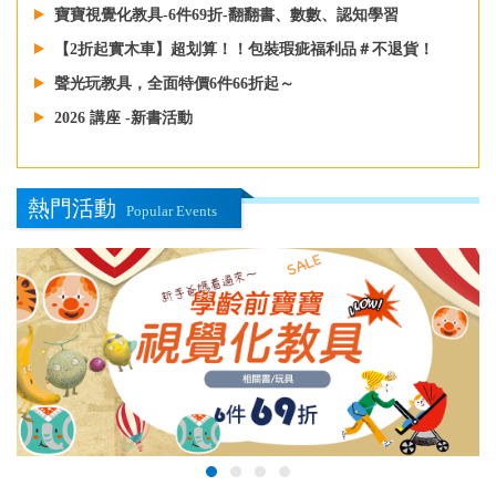
寶寶視覺化教具-6件69折-翻翻書、數數、認知學習
【2折起實木車】超划算！！包裝瑕疵福利品＃不退貨！
聲光玩教具，全面特價6件66折起～
2026 講座 -新書活動
熱門活動
Popular Events