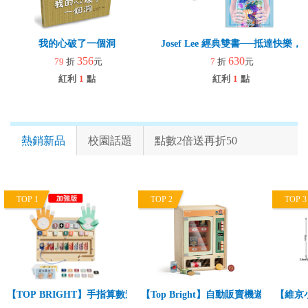
我的心破了一個洞
Josef Lee 經典雙書──抵達快
356
630
79
折
元
7
折
元
紅利
1
點
紅利
1
點
熱銷新品
校園話題
點數2倍送再折50
TOP 1
TOP 2
TOP 3
【TOP BRIGHT】手指算數遊戲組-加強版(趣味學數字/基礎數學啟蒙/
【Top Bright】自動販賣機遊戲組(角
【維京