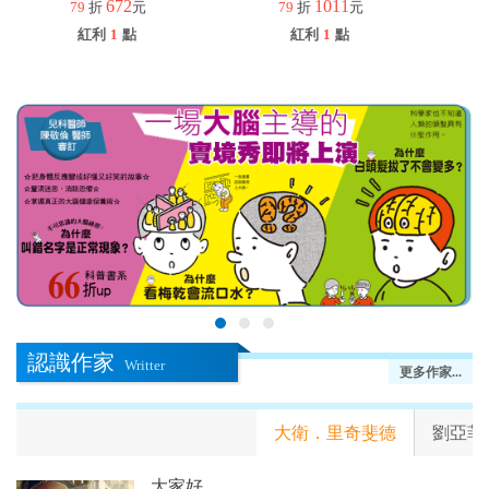
672
1011
79
折
元
79
折
元
紅利
1
點
紅利
1
點
認識作家
Writter
更多作家...
大衛．里奇斐德
劉亞菲
大家好。