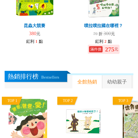
昆蟲大競賽
噗拉噗拉國在哪裡？
380
300
元
79
折
元
紅利
1
點
紅利
2
點
275
元
熱銷排行榜
Bestsellers
全館熱銷
幼幼親子
TOP 1
TOP 2
TOP 3