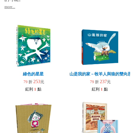
more...
綠色的星星
山是我的家－牧羊人與狼的雙向思
253
237
79
折
元
79
折
元
紅利
1
點
紅利
1
點