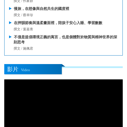
撰文 / 作家群
慢旅，在想像與自然共生的國度裡
撰文 / 蔡幸珍
在押韻節奏與溫柔畫面裡，陪孩子安心入睡、學習數數
撰文 / 葉嘉青
不僅是提倡環境正義的寓言，也是個體對於物質與精神世界的深
刻思考
撰文 / 施佩君
影片
Video