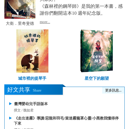
《森林裡的鋼琴師》是我的第一本書，感
謝你們翻開這本10 週年紀念版。
more...
大衛．里奇斐德
城市裡的提琴手
星空下的願望
好文共享
Share
更多訊息...
臺灣嬰幼兒手語版本
撰文 / 魏如君
《走出迷霧》導讀/惡龍和羽毛/當迷霧籠罩心靈/小黑教我懂得停
下來