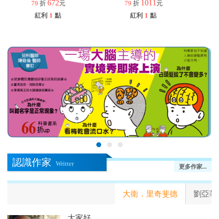
672
1011
79
折
元
79
折
元
紅利
1
點
紅利
1
點
認識作家
Writter
更多作家...
大衛．里奇斐德
劉亞菲
大家好。