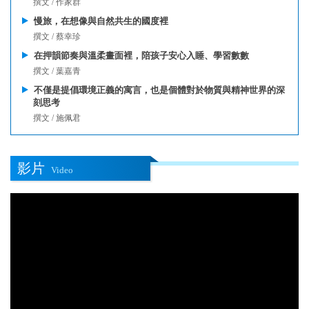
撰文 / 作家群
慢旅，在想像與自然共生的國度裡
撰文 / 蔡幸珍
在押韻節奏與溫柔畫面裡，陪孩子安心入睡、學習數數
撰文 / 葉嘉青
不僅是提倡環境正義的寓言，也是個體對於物質與精神世界的深
刻思考
撰文 / 施佩君
影片
Video