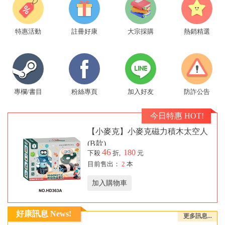
特惠活動
註冊好康
大宗採購
熱銷精選
專欄/書目
粉絲專頁
加入好友
防詐公告
今日特惠 HOT!
【小麥克】小麥克磁力積木太空人
(B款)
46
180
下殺
折,
元
目前售出：
2
本
加入購物車
好康訊息 News!
更多訊息...