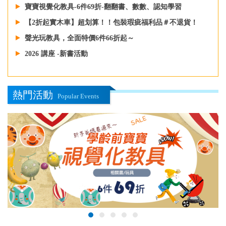
寶寶視覺化教具-6件69折-翻翻書、數數、認知學習
【2折起實木車】超划算！！包裝瑕疵福利品＃不退貨！
聲光玩教具，全面特價6件66折起～
2026 講座 -新書活動
熱門活動
Popular Events