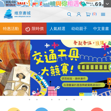
(
0
)
特惠活動
限時價
人氣精選
幼幼親子
中文童書