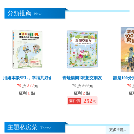
分類推薦
New
用繪本談SEL，幸福共好全齡必修課
青蛙樂樂1我想交朋友
誰是100
277
277
79
折
元
79
折
元
79
紅利
1
點
紅利
2
點
紅
252
元
主題私房菜
Theme
更多主題...