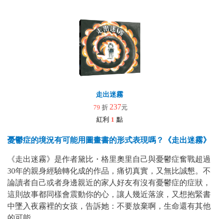
走出迷霧
237
79
折
元
紅利
1
點
憂鬱症的境況有可能用圖畫書的形式表現嗎？《走出迷霧》
《走出迷霧》是作者黛比・格里奧里自己與憂鬱症奮戰超過
30年的親身經驗轉化成的作品，痛切真實，又無比誠懇。不
論讀者自己或者身邊親近的家人好友有沒有憂鬱症的症狀，
這則故事都同樣會震動你的心，讓人幾近落淚，又想抱緊書
中墜入夜霧裡的女孩，告訴她：不要放棄啊，生命還有其他
的可能。