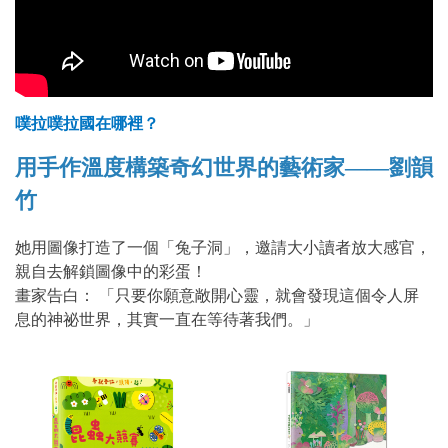
噗拉噗拉國在哪裡？
用手作溫度構築奇幻世界的藝術家——劉韻
竹
她用圖像打造了一個「兔子洞」，邀請大小讀者放大感官，
親自去解鎖圖像中的彩蛋！
畫家告白： 「只要你願意敞開心靈，就會發現這個令人屏
息的神祕世界，其實一直在等待著我們。」