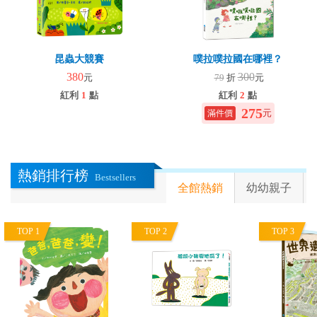
昆蟲大競賽
噗拉噗拉國在哪裡？
380
300
元
79
折
元
紅利
1
點
紅利
2
點
275
元
熱銷排行榜
Bestsellers
全館熱銷
幼幼親子
TOP 1
TOP 2
TOP 3