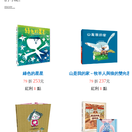
more...
綠色的星星
山是我的家－牧羊人與狼的雙向思
253
237
79
折
元
79
折
元
紅利
1
點
紅利
1
點