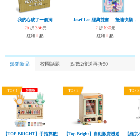
我的心破了一個洞
Josef Lee 經典雙書──抵達快
356
630
79
折
元
7
折
元
紅利
1
點
紅利
1
點
熱銷新品
校園話題
點數2倍送再折50
TOP 1
TOP 2
TOP 3
【TOP BRIGHT】手指算數遊戲組-加強版(趣味學數字/基礎數學啟蒙/
【Top Bright】自動販賣機遊戲組(角
【維京